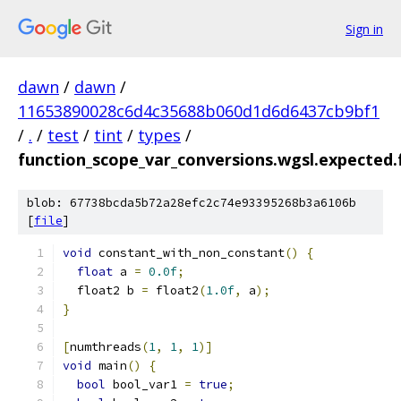
Sign in
dawn
/
dawn
/
11653890028c6d4c35688b060d1d6d6437cb9bf1
/
.
/
test
/
tint
/
types
/
function_scope_var_conversions.wgsl.expected.f
blob: 67738bcda5b72a28efc2c74e93395268b3a6106b
[
file
]
void
 constant_with_non_constant
()
{
float
 a 
=
0.0f
;
  float2 b 
=
 float2
(
1.0f
,
 a
);
}
[
numthreads
(
1
,
1
,
1
)]
void
 main
()
{
bool
 bool_var1 
=
true
;