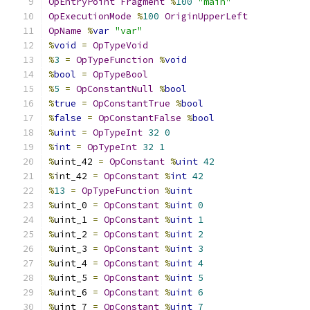
OpEntryPoint
Fragment
%
100
"main"
OpExecutionMode
%
100
OriginUpperLeft
OpName
%
var
"var"
%
void
=
OpTypeVoid
%
3
=
OpTypeFunction
%
void
%
bool
=
OpTypeBool
%
5
=
OpConstantNull
%
bool
%
true
=
OpConstantTrue
%
bool
%
false
=
OpConstantFalse
%
bool
%
uint
=
OpTypeInt
32
0
%
int
=
OpTypeInt
32
1
%
uint_42 
=
OpConstant
%
uint
42
%
int_42 
=
OpConstant
%
int
42
%
13
=
OpTypeFunction
%
uint
%
uint_0 
=
OpConstant
%
uint
0
%
uint_1 
=
OpConstant
%
uint
1
%
uint_2 
=
OpConstant
%
uint
2
%
uint_3 
=
OpConstant
%
uint
3
%
uint_4 
=
OpConstant
%
uint
4
%
uint_5 
=
OpConstant
%
uint
5
%
uint_6 
=
OpConstant
%
uint
6
%
uint_7 
=
OpConstant
%
uint
7