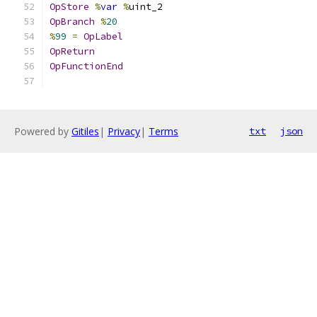
OpStore
%
var
%
uint_2
OpBranch
%
20
%
99
=
OpLabel
OpReturn
OpFunctionEnd
Powered by
Gitiles
|
Privacy
|
Terms
txt
json