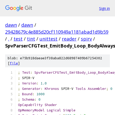
Sign in
dawn
/
dawn
/
29428679c4e885d20cf110949a1181abad1d9b59
/
.
/
test
/
tint
/
unittest
/
reader
/
spirv
/
SpvParserCFGTest_EmitBody_Loop_BodyAlway
blob: e75b918daeae3f38aba822d68987409b67254302
[
file
]
;
Test
:
SpvParserCFGTest_EmitBody_Loop_BodyAlwa
;
 SPIR
-
V
;
Version
:
1.0
;
Generator
:
Khronos
 SPIR
-
V 
Tools
Assembler
;
0
;
Bound
:
1000
;
Schema
:
0
OpCapability
Shader
OpMemoryModel
Logical
Simple