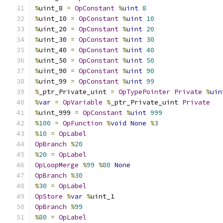
%
uint_8 
=
OpConstant
%
uint
8
%
uint_10 
=
OpConstant
%
uint
10
%
uint_20 
=
OpConstant
%
uint
20
%
uint_30 
=
OpConstant
%
uint
30
%
uint_40 
=
OpConstant
%
uint
40
%
uint_50 
=
OpConstant
%
uint
50
%
uint_90 
=
OpConstant
%
uint
90
%
uint_99 
=
OpConstant
%
uint
99
%
_ptr_Private_uint 
=
OpTypePointer
Private
%
uin
%
var
=
OpVariable
%
_ptr_Private_uint 
Private
%
uint_999 
=
OpConstant
%
uint
999
%
100
=
OpFunction
%
void
None
%
3
%
10
=
OpLabel
OpBranch
%
20
%
20
=
OpLabel
OpLoopMerge
%
99
%
80
None
OpBranch
%
30
%
30
=
OpLabel
OpStore
%
var
%
uint_1
OpBranch
%
99
%
80
=
OpLabel