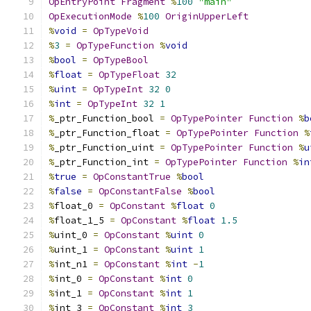
OpEntryPoint
Fragment
%
100
"main"
OpExecutionMode
%
100
OriginUpperLeft
%
void
=
OpTypeVoid
%
3
=
OpTypeFunction
%
void
%
bool
=
OpTypeBool
%
float
=
OpTypeFloat
32
%
uint
=
OpTypeInt
32
0
%
int
=
OpTypeInt
32
1
%
_ptr_Function_bool 
=
OpTypePointer
Function
%
b
%
_ptr_Function_float 
=
OpTypePointer
Function
%
%
_ptr_Function_uint 
=
OpTypePointer
Function
%
u
%
_ptr_Function_int 
=
OpTypePointer
Function
%
in
%
true
=
OpConstantTrue
%
bool
%
false
=
OpConstantFalse
%
bool
%
float_0 
=
OpConstant
%
float
0
%
float_1_5 
=
OpConstant
%
float
1.5
%
uint_0 
=
OpConstant
%
uint
0
%
uint_1 
=
OpConstant
%
uint
1
%
int_n1 
=
OpConstant
%
int
-
1
%
int_0 
=
OpConstant
%
int
0
%
int_1 
=
OpConstant
%
int
1
%
int_3 
=
OpConstant
%
int
3