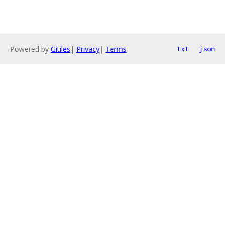
Powered by
Gitiles
|
Privacy
|
Terms
txt
json