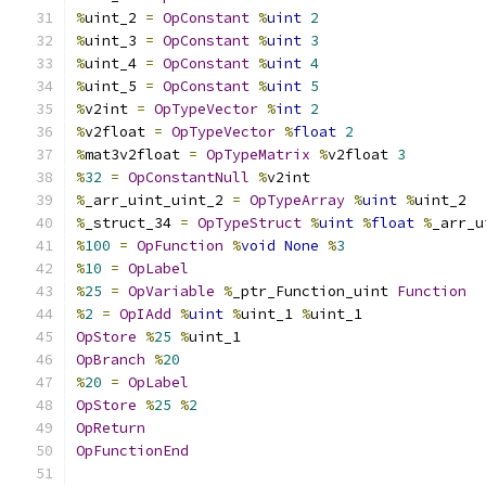
%
uint_2 
=
OpConstant
%
uint
2
%
uint_3 
=
OpConstant
%
uint
3
%
uint_4 
=
OpConstant
%
uint
4
%
uint_5 
=
OpConstant
%
uint
5
%
v2int 
=
OpTypeVector
%
int
2
%
v2float 
=
OpTypeVector
%
float
2
%
mat3v2float 
=
OpTypeMatrix
%
v2float 
3
%
32
=
OpConstantNull
%
v2int
%
_arr_uint_uint_2 
=
OpTypeArray
%
uint
%
uint_2
%
_struct_34 
=
OpTypeStruct
%
uint
%
float
%
_arr_u
%
100
=
OpFunction
%
void
None
%
3
%
10
=
OpLabel
%
25
=
OpVariable
%
_ptr_Function_uint 
Function
%
2
=
OpIAdd
%
uint
%
uint_1 
%
uint_1
OpStore
%
25
%
uint_1
OpBranch
%
20
%
20
=
OpLabel
OpStore
%
25
%
2
OpReturn
OpFunctionEnd