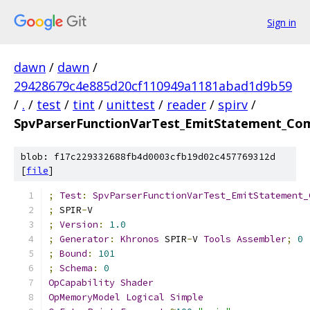
Sign in
dawn
/
dawn
/
29428679c4e885d20cf110949a1181abad1d9b59
/
.
/
test
/
tint
/
unittest
/
reader
/
spirv
/
SpvParserFunctionVarTest_EmitStatement_Co
blob: f17c229332688fb4d0003cfb19d02c457769312d
[
file
]
;
Test
:
SpvParserFunctionVarTest_EmitStatement_
;
 SPIR
-
V
;
Version
:
1.0
;
Generator
:
Khronos
 SPIR
-
V 
Tools
Assembler
;
0
;
Bound
:
101
;
Schema
:
0
OpCapability
Shader
OpMemoryModel
Logical
Simple