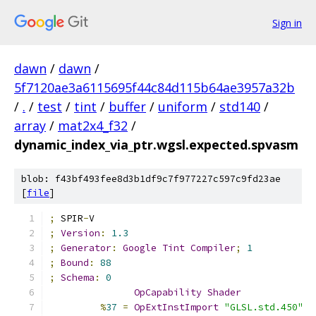
Sign in
dawn
/
dawn
/
5f7120ae3a6115695f44c84d115b64ae3957a32b
/
.
/
test
/
tint
/
buffer
/
uniform
/
std140
/
array
/
mat2x4_f32
/
dynamic_index_via_ptr.wgsl.expected.spvasm
blob: f43bf493fee8d3b1df9c7f977227c597c9fd23ae
[
file
]
;
 SPIR
-
V
;
Version
:
1.3
;
Generator
:
Google
Tint
Compiler
;
1
;
Bound
:
88
;
Schema
:
0
OpCapability
Shader
%
37
=
OpExtInstImport
"GLSL.std.450"