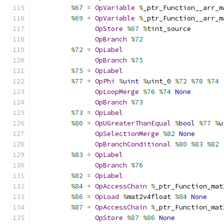
%
67
=
OpVariable
%
_ptr_Function__arr_m
%
69
=
OpVariable
%
_ptr_Function__arr_m
OpStore
%
67
%
tint_source
OpBranch
%
72
%
72
=
OpLabel
OpBranch
%
75
%
75
=
OpLabel
%
77
=
OpPhi
%
uint
%
uint_0 
%
72
%
78
%
74
OpLoopMerge
%
76
%
74
None
OpBranch
%
73
%
73
=
OpLabel
%
80
=
OpUGreaterThanEqual
%
bool
%
77
%
u
OpSelectionMerge
%
82
None
OpBranchConditional
%
80
%
83
%
82
%
83
=
OpLabel
OpBranch
%
76
%
82
=
OpLabel
%
84
=
OpAccessChain
%
_ptr_Function_mat
%
86
=
OpLoad
%
mat2v4float 
%
84
None
%
87
=
OpAccessChain
%
_ptr_Function_mat
OpStore
%
87
%
86
None