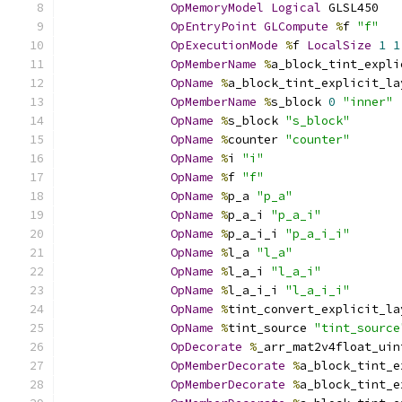
OpMemoryModel
Logical
 GLSL450
OpEntryPoint
GLCompute
%
f 
"f"
OpExecutionMode
%
f 
LocalSize
1
1
OpMemberName
%
a_block_tint_expli
OpName
%
a_block_tint_explicit_la
OpMemberName
%
s_block 
0
"inner"
OpName
%
s_block 
"s_block"
OpName
%
counter 
"counter"
OpName
%
i 
"i"
OpName
%
f 
"f"
OpName
%
p_a 
"p_a"
OpName
%
p_a_i 
"p_a_i"
OpName
%
p_a_i_i 
"p_a_i_i"
OpName
%
l_a 
"l_a"
OpName
%
l_a_i 
"l_a_i"
OpName
%
l_a_i_i 
"l_a_i_i"
OpName
%
tint_convert_explicit_la
OpName
%
tint_source 
"tint_source
OpDecorate
%
_arr_mat2v4float_uin
OpMemberDecorate
%
a_block_tint_e
OpMemberDecorate
%
a_block_tint_e