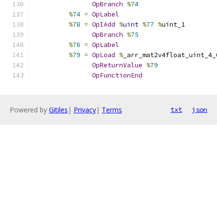
OpBranch
%
74
%
74
=
OpLabel
%
78
=
OpIAdd
%
uint
%
77
%
uint_1
OpBranch
%
75
%
76
=
OpLabel
%
79
=
OpLoad
%
_arr_mat2v4float_uint_4_
OpReturnValue
%
79
OpFunctionEnd
Powered by
Gitiles
|
Privacy
|
Terms
txt
json