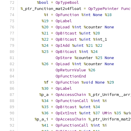
%
bool
=
OpTypeBool
%
_ptr_Function_mat2v4float 
=
OpTypePointer
Func
%
i 
=
OpFunction
%
int
None
%
18
%
19
=
OpLabel
%
20
=
OpLoad
%
int
%
counter 
None
%
21
=
OpBitcast
%
uint
%
20
%
22
=
OpBitcast
%
uint
%
int_1
%
24
=
OpIAdd
%
uint
%
21
%
22
%
25
=
OpBitcast
%
int
%
24
OpStore
%
counter 
%
25
None
%
26
=
OpLoad
%
int
%
counter 
None
OpReturnValue
%
26
OpFunctionEnd
%
f 
=
OpFunction
%
void
None
%
29
%
30
=
OpLabel
%
p_a 
=
OpAccessChain
%
_ptr_Uniform__arr
%
34
=
OpFunctionCall
%
int
%
i
%
35
=
OpBitcast
%
uint
%
34
%
36
=
OpExtInst
%
uint
%
37
UMin
%
35
%
ui
%
p_a_i 
=
OpAccessChain
%
_ptr_Uniform_mat2
%
41
=
OpFunctionCall
%
int
%
i