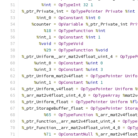
%
int
=
OpTypeInt
32
1
%
_ptr_Private_int 
=
OpTypePointer
Private
%
int
%
int_0 
=
OpConstant
%
int
0
%
counter 
=
OpVariable
%
_ptr_Private_int 
Pri
%
18
=
OpTypeFunction
%
int
%
int_1 
=
OpConstant
%
int
1
%
void
=
OpTypeVoid
%
29
=
OpTypeFunction
%
void
%
_ptr_Uniform__arr_mat2v4float_uint_4 
=
OpTypeP
%
uint_0 
=
OpConstant
%
uint
0
%
uint_3 
=
OpConstant
%
uint
3
%
_ptr_Uniform_mat2v4float 
=
OpTypePointer
Unifo
%
uint_1 
=
OpConstant
%
uint
1
%
_ptr_Uniform_v4float 
=
OpTypePointer
Uniform
%
%
_arr_mat2v4float_uint_4_0 
=
OpTypeArray
%
mat2v
%
_ptr_Uniform_float 
=
OpTypePointer
Uniform
%
fl
%
_ptr_StorageBuffer_float 
=
OpTypePointer
Stora
%
65
=
OpTypeFunction
%
_arr_mat2v4float
%
_ptr_Function__arr_mat2v4float_uint_4 
=
OpType
%
_ptr_Function__arr_mat2v4float_uint_4_0 
=
OpTy
%
71
=
OpConstantNull
%
_arr_mat2v4float