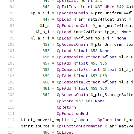
%
42
=
OpBitcast
%
uint
%
41
%
43
=
OpExtInst
%
uint
%
37
UMin
%
42
%
ui
%
p_a_i_i 
=
OpAccessChain
%
_ptr_Uniform_v4fl
%
47
=
OpLoad
%
_arr_mat2v4float_uint_4 
%
l_a 
=
OpFunctionCall
%
_arr_mat2v4float
%
l_a_i 
=
OpLoad
%
mat2v4float 
%
p_a_i 
None
%
l_a_i_i 
=
OpLoad
%
v4float 
%
p_a_i_i 
None
%
53
=
OpAccessChain
%
_ptr_Uniform_floa
%
55
=
OpLoad
%
float
%
53
None
%
56
=
OpCompositeExtract
%
float
%
l_a 
0
%
57
=
OpFAdd
%
float
%
55
%
56
%
58
=
OpCompositeExtract
%
float
%
l_a_i
%
59
=
OpFAdd
%
float
%
57
%
58
%
60
=
OpCompositeExtract
%
float
%
l_a_i
%
61
=
OpFAdd
%
float
%
59
%
60
%
62
=
OpAccessChain
%
_ptr_StorageBuffe
OpStore
%
62
%
61
None
OpReturn
OpFunctionEnd
%
tint_convert_explicit_layout 
=
OpFunction
%
_ar
%
tint_source 
=
OpFunctionParameter
%
_arr_mat2v4
%
66
=
OpLabel