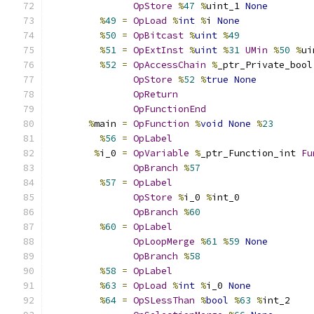
OpStore
%
47
%
uint_1 
None
%
49
=
OpLoad
%
int
%
i 
None
%
50
=
OpBitcast
%
uint
%
49
%
51
=
OpExtInst
%
uint
%
31
UMin
%
50
%
ui
%
52
=
OpAccessChain
%
_ptr_Private_bool
OpStore
%
52
%
true
None
OpReturn
OpFunctionEnd
%
main 
=
OpFunction
%
void
None
%
23
%
56
=
OpLabel
%
i_0 
=
OpVariable
%
_ptr_Function_int 
Fu
OpBranch
%
57
%
57
=
OpLabel
OpStore
%
i_0 
%
int_0
OpBranch
%
60
%
60
=
OpLabel
OpLoopMerge
%
61
%
59
None
OpBranch
%
58
%
58
=
OpLabel
%
63
=
OpLoad
%
int
%
i_0 
None
%
64
=
OpSLessThan
%
bool
%
63
%
int_2