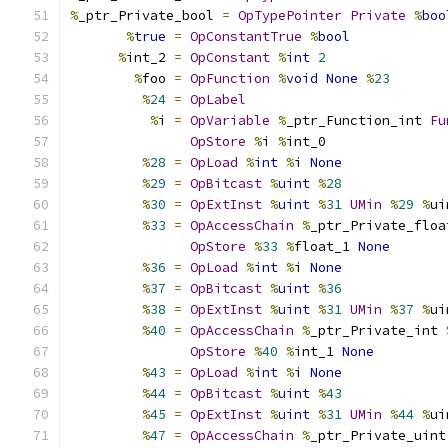
%
_ptr_Private_bool 
=
OpTypePointer
Private
%
boo
%
true
=
OpConstantTrue
%
bool
%
int_2 
=
OpConstant
%
int
2
%
foo 
=
OpFunction
%
void
None
%
23
%
24
=
OpLabel
%
i 
=
OpVariable
%
_ptr_Function_int 
Fu
OpStore
%
i 
%
int_0
%
28
=
OpLoad
%
int
%
i 
None
%
29
=
OpBitcast
%
uint
%
28
%
30
=
OpExtInst
%
uint
%
31
UMin
%
29
%
ui
%
33
=
OpAccessChain
%
_ptr_Private_floa
OpStore
%
33
%
float_1 
None
%
36
=
OpLoad
%
int
%
i 
None
%
37
=
OpBitcast
%
uint
%
36
%
38
=
OpExtInst
%
uint
%
31
UMin
%
37
%
ui
%
40
=
OpAccessChain
%
_ptr_Private_int 
OpStore
%
40
%
int_1 
None
%
43
=
OpLoad
%
int
%
i 
None
%
44
=
OpBitcast
%
uint
%
43
%
45
=
OpExtInst
%
uint
%
31
UMin
%
44
%
ui
%
47
=
OpAccessChain
%
_ptr_Private_uint