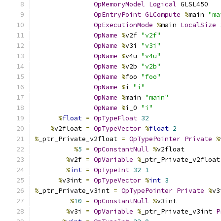
OpMemoryModel
Logical
 GLSL450
OpEntryPoint
GLCompute
%
main 
"ma
OpExecutionMode
%
main 
LocalSize
OpName
%
v2f 
"v2f"
OpName
%
v3i 
"v3i"
OpName
%
v4u 
"v4u"
OpName
%
v2b 
"v2b"
OpName
%
foo 
"foo"
OpName
%
i 
"i"
OpName
%
main 
"main"
OpName
%
i_0 
"i"
%
float
=
OpTypeFloat
32
%
v2float 
=
OpTypeVector
%
float
2
%
_ptr_Private_v2float 
=
OpTypePointer
Private
%
%
5
=
OpConstantNull
%
v2float
%
v2f 
=
OpVariable
%
_ptr_Private_v2float
%
int
=
OpTypeInt
32
1
%
v3int 
=
OpTypeVector
%
int
3
%
_ptr_Private_v3int 
=
OpTypePointer
Private
%
v3
%
10
=
OpConstantNull
%
v3int
%
v3i 
=
OpVariable
%
_ptr_Private_v3int 
P