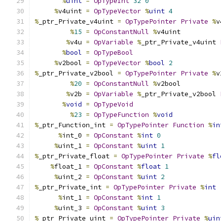
%
uint
=
OpTypeInt
32
0
%
v4uint 
=
OpTypeVector
%
uint
4
%
_ptr_Private_v4uint 
=
OpTypePointer
Private
%
v
%
15
=
OpConstantNull
%
v4uint
%
v4u 
=
OpVariable
%
_ptr_Private_v4uint 
%
bool
=
OpTypeBool
%
v2bool 
=
OpTypeVector
%
bool
2
%
_ptr_Private_v2bool 
=
OpTypePointer
Private
%
v
%
20
=
OpConstantNull
%
v2bool
%
v2b 
=
OpVariable
%
_ptr_Private_v2bool 
%
void
=
OpTypeVoid
%
23
=
OpTypeFunction
%
void
%
_ptr_Function_int 
=
OpTypePointer
Function
%
in
%
int_0 
=
OpConstant
%
int
0
%
uint_1 
=
OpConstant
%
uint
1
%
_ptr_Private_float 
=
OpTypePointer
Private
%
fl
%
float_1 
=
OpConstant
%
float
1
%
uint_2 
=
OpConstant
%
uint
2
%
_ptr_Private_int 
=
OpTypePointer
Private
%
int
%
int_1 
=
OpConstant
%
int
1
%
uint_3 
=
OpConstant
%
uint
3
%
_ptr_Private_uint 
=
OpTypePointer
Private
%
uin