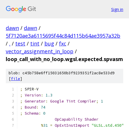
Sign in
dawn
/
dawn
/
5f7120ae3a6115695f44c84d115b64ae3957a32b
/
.
/
test
/
tint
/
bug
/
fxc
/
vector_assignment_in_loop
/
loop_call_with_no_loop.wgsl.expected.spvasm
blob: c45b758e6ff15031650b3f9239351f2ac8e533d9
[
file
]
;
 SPIR
-
V
;
Version
:
1.3
;
Generator
:
Google
Tint
Compiler
;
1
;
Bound
:
74
;
Schema
:
0
OpCapability
Shader
%
31
=
OpExtInstImport
"GLSL.std.450"