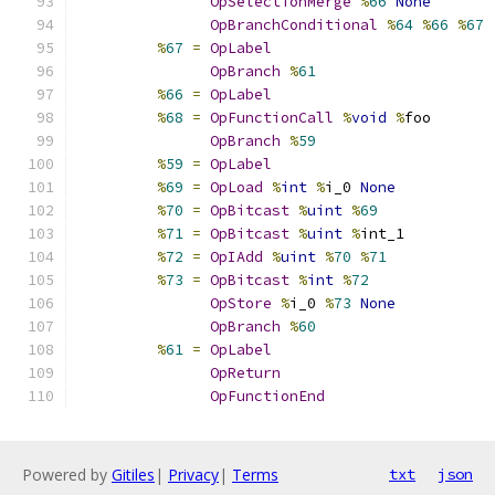
OpSelectionMerge
%
66
None
OpBranchConditional
%
64
%
66
%
67
%
67
=
OpLabel
OpBranch
%
61
%
66
=
OpLabel
%
68
=
OpFunctionCall
%
void
%
foo
OpBranch
%
59
%
59
=
OpLabel
%
69
=
OpLoad
%
int
%
i_0 
None
%
70
=
OpBitcast
%
uint
%
69
%
71
=
OpBitcast
%
uint
%
int_1
%
72
=
OpIAdd
%
uint
%
70
%
71
%
73
=
OpBitcast
%
int
%
72
OpStore
%
i_0 
%
73
None
OpBranch
%
60
%
61
=
OpLabel
OpReturn
OpFunctionEnd
Powered by
Gitiles
|
Privacy
|
Terms
txt
json