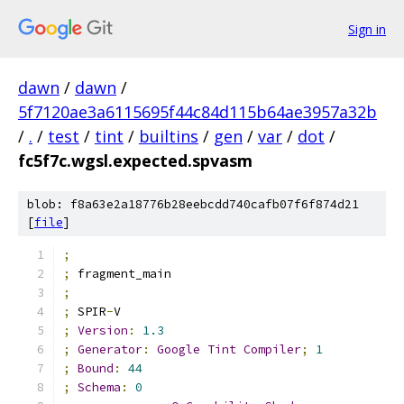
Sign in
dawn
/
dawn
/
5f7120ae3a6115695f44c84d115b64ae3957a32b
/
.
/
test
/
tint
/
builtins
/
gen
/
var
/
dot
/
fc5f7c.wgsl.expected.spvasm
blob: f8a63e2a18776b28eebcdd740cafb07f6f874d21
[
file
]
;
;
 fragment_main
;
;
 SPIR
-
V
;
Version
:
1.3
;
Generator
:
Google
Tint
Compiler
;
1
;
Bound
:
44
;
Schema
:
0