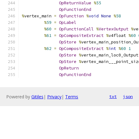
OpReturnValue
%
55
OpFunctionEnd
%
vertex_main 
=
OpFunction
%
void
None
%
58
%
59
=
OpLabel
%
60
=
OpFunctionCall
%
VertexOutput
%
ve
%
61
=
OpCompositeExtract
%
v4float 
%
60
OpStore
%
vertex_main_position_Ou
%
62
=
OpCompositeExtract
%
int
%
60
1
OpStore
%
vertex_main_loc0_Output
OpStore
%
vertex_main___point_siz
OpReturn
OpFunctionEnd
Powered by
Gitiles
|
Privacy
|
Terms
txt
json