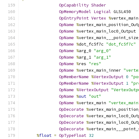
OpCapability
Shader
OpMemoryModel
Logical
 GLSL450
OpEntryPoint
Vertex
%
vertex_main
OpName
%
vertex_main_position_Out
OpName
%
vertex_main_loc0_Output 
OpName
%
vertex_main___point_size
OpName
%
dot_fc5f7c 
"dot_fc5f7c"
OpName
%
arg_0 
"arg_0"
OpName
%
arg_1 
"arg_1"
OpName
%
res 
"res"
OpName
%
vertex_main_inner 
"verte
OpMemberName
%
VertexOutput
0
"po
OpMemberName
%
VertexOutput
1
"pr
OpName
%
VertexOutput
"VertexOutp
OpName
%
out
"out"
OpName
%
vertex_main 
"vertex_main
OpDecorate
%
vertex_main_position
OpDecorate
%
vertex_main_loc0_Out
OpDecorate
%
vertex_main_loc0_Out
OpDecorate
%
vertex_main___point_
%
float
=
OpTypeFloat
32