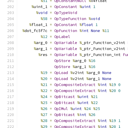
%
51
=
OpConstantNull
%
v4float
%
uint_1 
=
OpConstant
%
uint
1
%
void
=
OpTypeVoid
%
58
=
OpTypeFunction
%
void
%
float_1 
=
OpConstant
%
float
1
%
dot_fc5f7c 
=
OpFunction
%
int
None
%
11
%
12
=
OpLabel
%
arg_0 
=
OpVariable
%
_ptr_Function_v2int 
%
arg_1 
=
OpVariable
%
_ptr_Function_v2int 
%
res 
=
OpVariable
%
_ptr_Function_int 
Fu
OpStore
%
arg_0 
%
16
OpStore
%
arg_1 
%
16
%
19
=
OpLoad
%
v2int 
%
arg_0 
None
%
20
=
OpLoad
%
v2int 
%
arg_1 
None
%
21
=
OpCompositeExtract
%
int
%
19
0
%
22
=
OpCompositeExtract
%
int
%
20
0
%
24
=
OpBitcast
%
uint
%
21
%
25
=
OpBitcast
%
uint
%
22
%
26
=
OpIMul
%
uint
%
24
%
25
%
27
=
OpBitcast
%
int
%
26
%
28
=
OpCompositeExtract
%
int
%
19
1
%
29
=
OpCompositeExtract
%
int
%
20
1