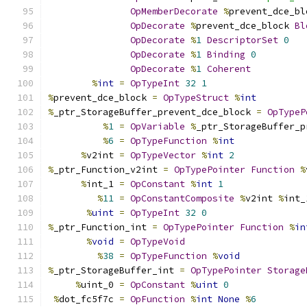
OpMemberDecorate
%
prevent_dce_bl
OpDecorate
%
prevent_dce_block 
Bl
OpDecorate
%
1
DescriptorSet
0
OpDecorate
%
1
Binding
0
OpDecorate
%
1
Coherent
%
int
=
OpTypeInt
32
1
%
prevent_dce_block 
=
OpTypeStruct
%
int
%
_ptr_StorageBuffer_prevent_dce_block 
=
OpTypeP
%
1
=
OpVariable
%
_ptr_StorageBuffer_p
%
6
=
OpTypeFunction
%
int
%
v2int 
=
OpTypeVector
%
int
2
%
_ptr_Function_v2int 
=
OpTypePointer
Function
%
%
int_1 
=
OpConstant
%
int
1
%
11
=
OpConstantComposite
%
v2int 
%
int_
%
uint
=
OpTypeInt
32
0
%
_ptr_Function_int 
=
OpTypePointer
Function
%
in
%
void
=
OpTypeVoid
%
38
=
OpTypeFunction
%
void
%
_ptr_StorageBuffer_int 
=
OpTypePointer
Storage
%
uint_0 
=
OpConstant
%
uint
0
%
dot_fc5f7c 
=
OpFunction
%
int
None
%
6