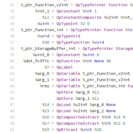
%
_ptr_Function_v2int 
=
OpTypePointer
Function
%
%
int_1 
=
OpConstant
%
int
1
%
11
=
OpConstantComposite
%
v2int 
%
int_
%
uint
=
OpTypeInt
32
0
%
_ptr_Function_int 
=
OpTypePointer
Function
%
in
%
void
=
OpTypeVoid
%
38
=
OpTypeFunction
%
void
%
_ptr_StorageBuffer_int 
=
OpTypePointer
Storage
%
uint_0 
=
OpConstant
%
uint
0
%
dot_fc5f7c 
=
OpFunction
%
int
None
%
6
%
7
=
OpLabel
%
arg_0 
=
OpVariable
%
_ptr_Function_v2int 
%
arg_1 
=
OpVariable
%
_ptr_Function_v2int 
%
res 
=
OpVariable
%
_ptr_Function_int 
Fu
OpStore
%
arg_0 
%
11
OpStore
%
arg_1 
%
11
%
14
=
OpLoad
%
v2int 
%
arg_0 
None
%
15
=
OpLoad
%
v2int 
%
arg_1 
None
%
16
=
OpCompositeExtract
%
int
%
14
0
%
17
=
OpCompositeExtract
%
int
%
15
0
%
19
=
OpBitcast
%
uint
%
16