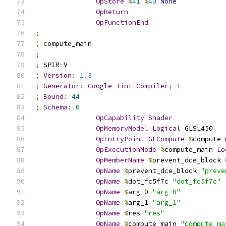
OpStore
%
41
%
40
None
OpReturn
OpFunctionEnd
;
;
 compute_main
;
;
 SPIR
-
V
;
Version
:
1.3
;
Generator
:
Google
Tint
Compiler
;
1
;
Bound
:
44
;
Schema
:
0
OpCapability
Shader
OpMemoryModel
Logical
 GLSL450
OpEntryPoint
GLCompute
%
compute_
OpExecutionMode
%
compute_main 
Lo
OpMemberName
%
prevent_dce_block 
OpName
%
prevent_dce_block 
"preve
OpName
%
dot_fc5f7c 
"dot_fc5f7c"
OpName
%
arg_0 
"arg_0"
OpName
%
arg_1 
"arg_1"
OpName
%
res 
"res"
OpName
%
compute_main 
"compute_ma