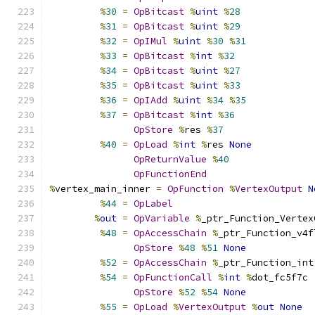
%
30
=
OpBitcast
%
uint
%
28
%
31
=
OpBitcast
%
uint
%
29
%
32
=
OpIMul
%
uint
%
30
%
31
%
33
=
OpBitcast
%
int
%
32
%
34
=
OpBitcast
%
uint
%
27
%
35
=
OpBitcast
%
uint
%
33
%
36
=
OpIAdd
%
uint
%
34
%
35
%
37
=
OpBitcast
%
int
%
36
OpStore
%
res 
%
37
%
40
=
OpLoad
%
int
%
res 
None
OpReturnValue
%
40
OpFunctionEnd
%
vertex_main_inner 
=
OpFunction
%
VertexOutput
N
%
44
=
OpLabel
%
out
=
OpVariable
%
_ptr_Function_Vertex
%
48
=
OpAccessChain
%
_ptr_Function_v4f
OpStore
%
48
%
51
None
%
52
=
OpAccessChain
%
_ptr_Function_int
%
54
=
OpFunctionCall
%
int
%
dot_fc5f7c
OpStore
%
52
%
54
None
%
55
=
OpLoad
%
VertexOutput
%
out
None