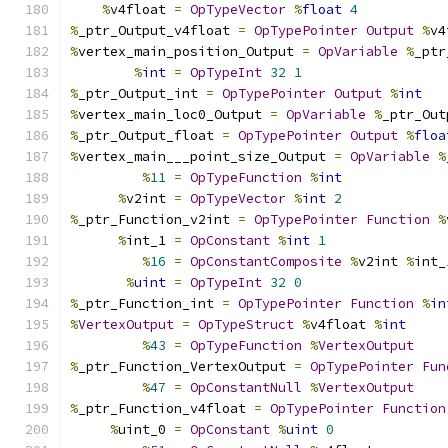
%
v4float 
=
OpTypeVector
%
float
4
%
_ptr_Output_v4float 
=
OpTypePointer
Output
%
v4
%
vertex_main_position_Output 
=
OpVariable
%
_ptr
%
int
=
OpTypeInt
32
1
%
_ptr_Output_int 
=
OpTypePointer
Output
%
int
%
vertex_main_loc0_Output 
=
OpVariable
%
_ptr_Out
%
_ptr_Output_float 
=
OpTypePointer
Output
%
floa
%
vertex_main___point_size_Output 
=
OpVariable
%
%
11
=
OpTypeFunction
%
int
%
v2int 
=
OpTypeVector
%
int
2
%
_ptr_Function_v2int 
=
OpTypePointer
Function
%
%
int_1 
=
OpConstant
%
int
1
%
16
=
OpConstantComposite
%
v2int 
%
int_
%
uint
=
OpTypeInt
32
0
%
_ptr_Function_int 
=
OpTypePointer
Function
%
in
%
VertexOutput
=
OpTypeStruct
%
v4float 
%
int
%
43
=
OpTypeFunction
%
VertexOutput
%
_ptr_Function_VertexOutput 
=
OpTypePointer
Fun
%
47
=
OpConstantNull
%
VertexOutput
%
_ptr_Function_v4float 
=
OpTypePointer
Function
%
uint_0 
=
OpConstant
%
uint
0