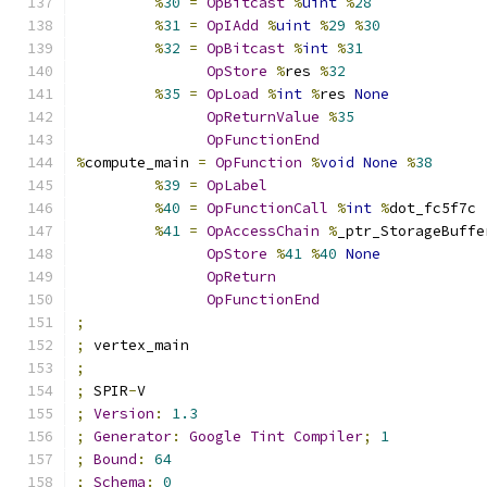
%
30
=
OpBitcast
%
uint
%
28
%
31
=
OpIAdd
%
uint
%
29
%
30
%
32
=
OpBitcast
%
int
%
31
OpStore
%
res 
%
32
%
35
=
OpLoad
%
int
%
res 
None
OpReturnValue
%
35
OpFunctionEnd
%
compute_main 
=
OpFunction
%
void
None
%
38
%
39
=
OpLabel
%
40
=
OpFunctionCall
%
int
%
dot_fc5f7c
%
41
=
OpAccessChain
%
_ptr_StorageBuffe
OpStore
%
41
%
40
None
OpReturn
OpFunctionEnd
;
;
 vertex_main
;
;
 SPIR
-
V
;
Version
:
1.3
;
Generator
:
Google
Tint
Compiler
;
1
;
Bound
:
64
;
Schema
:
0