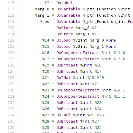
%
7
=
OpLabel
%
arg_0 
=
OpVariable
%
_ptr_Function_v2int 
%
arg_1 
=
OpVariable
%
_ptr_Function_v2int 
%
res 
=
OpVariable
%
_ptr_Function_int 
Fu
OpStore
%
arg_0 
%
11
OpStore
%
arg_1 
%
11
%
14
=
OpLoad
%
v2int 
%
arg_0 
None
%
15
=
OpLoad
%
v2int 
%
arg_1 
None
%
16
=
OpCompositeExtract
%
int
%
14
0
%
17
=
OpCompositeExtract
%
int
%
15
0
%
19
=
OpBitcast
%
uint
%
16
%
20
=
OpBitcast
%
uint
%
17
%
21
=
OpIMul
%
uint
%
19
%
20
%
22
=
OpBitcast
%
int
%
21
%
23
=
OpCompositeExtract
%
int
%
14
1
%
24
=
OpCompositeExtract
%
int
%
15
1
%
25
=
OpBitcast
%
uint
%
23
%
26
=
OpBitcast
%
uint
%
24
%
27
=
OpIMul
%
uint
%
25
%
26
%
28
=
OpBitcast
%
int
%
27
%
29
=
OpBitcast
%
uint
%
22