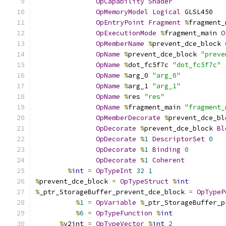
OpCapability
Shader
OpMemoryModel
Logical
 GLSL450
OpEntryPoint
Fragment
%
fragment_
OpExecutionMode
%
fragment_main 
O
OpMemberName
%
prevent_dce_block 
OpName
%
prevent_dce_block 
"preve
OpName
%
dot_fc5f7c 
"dot_fc5f7c"
OpName
%
arg_0 
"arg_0"
OpName
%
arg_1 
"arg_1"
OpName
%
res 
"res"
OpName
%
fragment_main 
"fragment_
OpMemberDecorate
%
prevent_dce_bl
OpDecorate
%
prevent_dce_block 
Bl
OpDecorate
%
1
DescriptorSet
0
OpDecorate
%
1
Binding
0
OpDecorate
%
1
Coherent
%
int
=
OpTypeInt
32
1
%
prevent_dce_block 
=
OpTypeStruct
%
int
%
_ptr_StorageBuffer_prevent_dce_block 
=
OpTypeP
%
1
=
OpVariable
%
_ptr_StorageBuffer_p
%
6
=
OpTypeFunction
%
int
%
v2int 
=
OpTypeVector
%
int
2