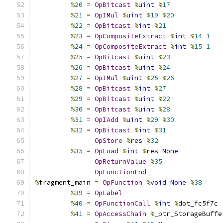
%
20
=
OpBitcast
%
uint
%
17
%
21
=
OpIMul
%
uint
%
19
%
20
%
22
=
OpBitcast
%
int
%
21
%
23
=
OpCompositeExtract
%
int
%
14
1
%
24
=
OpCompositeExtract
%
int
%
15
1
%
25
=
OpBitcast
%
uint
%
23
%
26
=
OpBitcast
%
uint
%
24
%
27
=
OpIMul
%
uint
%
25
%
26
%
28
=
OpBitcast
%
int
%
27
%
29
=
OpBitcast
%
uint
%
22
%
30
=
OpBitcast
%
uint
%
28
%
31
=
OpIAdd
%
uint
%
29
%
30
%
32
=
OpBitcast
%
int
%
31
OpStore
%
res 
%
32
%
35
=
OpLoad
%
int
%
res 
None
OpReturnValue
%
35
OpFunctionEnd
%
fragment_main 
=
OpFunction
%
void
None
%
38
%
39
=
OpLabel
%
40
=
OpFunctionCall
%
int
%
dot_fc5f7c
%
41
=
OpAccessChain
%
_ptr_StorageBuffe