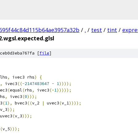
695f44c84d115b64ae3957a32b
/
.
/
test
/
tint
/
expre
2.wgsl.expected.glsl
ceb0d3eba767fa [
file
]
lhs
,
 ivec3 rhs
)
{
,
 ivec3
((-
2147483647
-
1
))));
ec3
(
equal
(
rhs
,
 ivec3
(-
1
)))));
hs
,
 ivec3
(
0
)));
3
(
1
),
 bvec3
((
v_2 
|
 uvec3
(
v_1
))));
v_3
));
uvec3
(
v_3
)));
(
v_5
)));