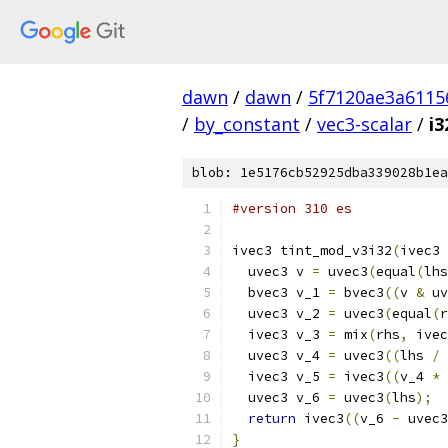
dawn
/
dawn
/
5f7120ae3a6115
/
by_constant
/
vec3-scalar
/
i3
blob: 1e5176cb52925dba339028b1ea
#version 310 es
ivec3 tint_mod_v3i32
(
ivec3 
  uvec3 v 
=
 uvec3
(
equal
(
lhs
  bvec3 v_1 
=
 bvec3
((
v 
&
 uv
  uvec3 v_2 
=
 uvec3
(
equal
(
r
  ivec3 v_3 
=
 mix
(
rhs
,
 ivec
  uvec3 v_4 
=
 uvec3
((
lhs 
/
 
  ivec3 v_5 
=
 ivec3
((
v_4 
*
 
  uvec3 v_6 
=
 uvec3
(
lhs
);
return
 ivec3
((
v_6 
-
 uvec3
}