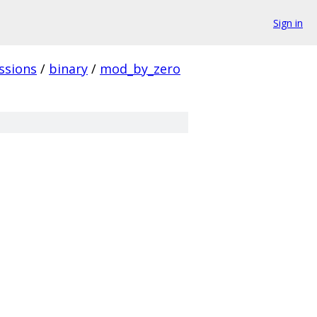
Sign in
ssions
/
binary
/
mod_by_zero