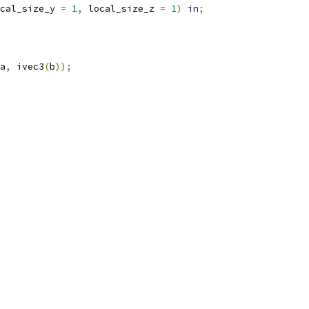
cal_size_y 
=
1
,
 local_size_z 
=
1
)
in
;
a
,
 ivec3
(
b
));