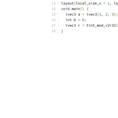
layout
(
local_size_x 
=
1
,
 lo
void
 main
()
{
  ivec3 a 
=
 ivec3
(
1
,
2
,
3
);
int
 b 
=
0
;
  ivec3 r 
=
 tint_mod_v3i32
(
}