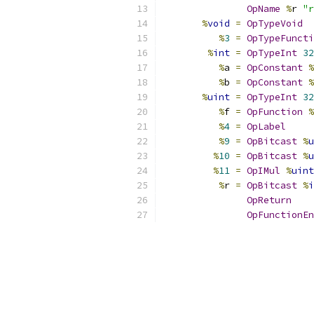
OpName
%
r 
"r
%
void
=
OpTypeVoid
%
3
=
OpTypeFuncti
%
int
=
OpTypeInt
32
%
a 
=
OpConstant
%
%
b 
=
OpConstant
%
%
uint
=
OpTypeInt
32
%
f 
=
OpFunction
%
%
4
=
OpLabel
%
9
=
OpBitcast
%
u
%
10
=
OpBitcast
%
u
%
11
=
OpIMul
%
uint
%
r 
=
OpBitcast
%
i
OpReturn
OpFunctionEn