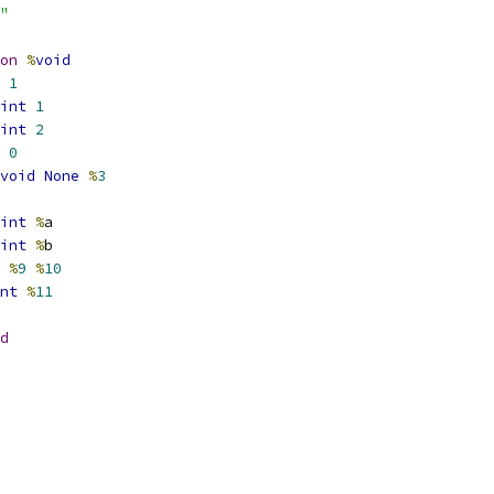
"
on
%
void
1
int
1
int
2
0
void
None
%
3
int
%
a
int
%
b
%
9
%
10
nt
%
11
d