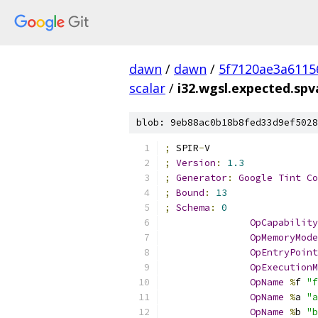
dawn
/
dawn
/
5f7120ae3a6115
scalar
/
i32.wgsl.expected.sp
blob: 9eb88ac0b18b8fed33d9ef5028
;
 SPIR
-
V
;
Version
:
1.3
;
Generator
:
Google
Tint
Co
;
Bound
:
13
;
Schema
:
0
OpCapability
OpMemoryMode
OpEntryPoint
OpExecutionM
OpName
%
f 
"f
OpName
%
a 
"a
OpName
%
b 
"b