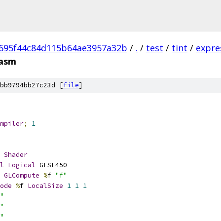
695f44c84d115b64ae3957a32b
/
.
/
test
/
tint
/
expre
vasm
bb9794bb27c23d [
file
]
mpiler
;
1
Shader
l
Logical
 GLSL450
GLCompute
%
f 
"f"
ode
%
f 
LocalSize
1
1
1
"
"
"