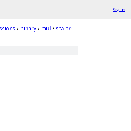
Sign in
ssions
/
binary
/
mul
/
scalar-