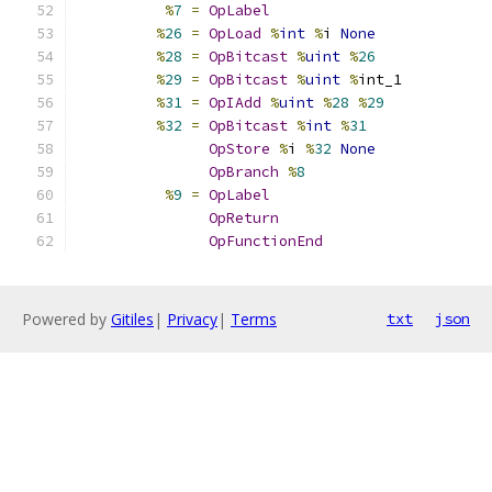
%
7
=
OpLabel
%
26
=
OpLoad
%
int
%
i 
None
%
28
=
OpBitcast
%
uint
%
26
%
29
=
OpBitcast
%
uint
%
int_1
%
31
=
OpIAdd
%
uint
%
28
%
29
%
32
=
OpBitcast
%
int
%
31
OpStore
%
i 
%
32
None
OpBranch
%
8
%
9
=
OpLabel
OpReturn
OpFunctionEnd
Powered by
Gitiles
|
Privacy
|
Terms
txt
json