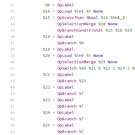
%
6
=
OpLabel
%
14
=
OpLoad
%
int
%
i 
None
%
15
=
OpSLessThan
%
bool
%
14
%
int_2
OpSelectionMerge
%
18
None
OpBranchConditional
%
15
%
18
%
19
%
19
=
OpLabel
OpBranch
%
9
%
18
=
OpLabel
%
20
=
OpLoad
%
int
%
i 
None
OpSelectionMerge
%
25
None
OpSwitch
%
20
%
21
0
%
22
1
%
23
2
%
%
21
=
OpLabel
OpBranch
%
25
%
22
=
OpLabel
OpBranch
%
7
%
23
=
OpLabel
OpBranch
%
7
%
24
=
OpLabel
OpBranch
%
7
%
25
=
OpLabel
OpBranch
%
7