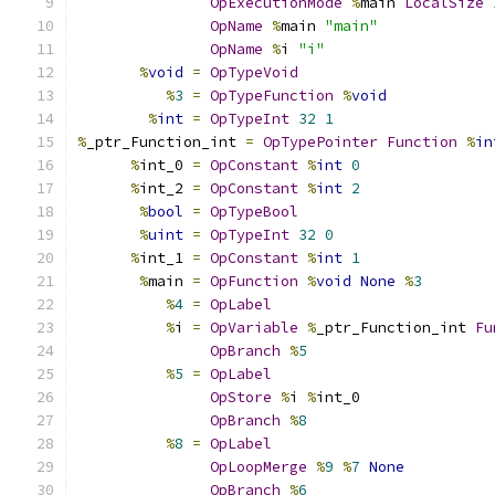
OpExecutionMode
%
main 
LocalSize
OpName
%
main 
"main"
OpName
%
i 
"i"
%
void
=
OpTypeVoid
%
3
=
OpTypeFunction
%
void
%
int
=
OpTypeInt
32
1
%
_ptr_Function_int 
=
OpTypePointer
Function
%
in
%
int_0 
=
OpConstant
%
int
0
%
int_2 
=
OpConstant
%
int
2
%
bool
=
OpTypeBool
%
uint
=
OpTypeInt
32
0
%
int_1 
=
OpConstant
%
int
1
%
main 
=
OpFunction
%
void
None
%
3
%
4
=
OpLabel
%
i 
=
OpVariable
%
_ptr_Function_int 
Fu
OpBranch
%
5
%
5
=
OpLabel
OpStore
%
i 
%
int_0
OpBranch
%
8
%
8
=
OpLabel
OpLoopMerge
%
9
%
7
None
OpBranch
%
6