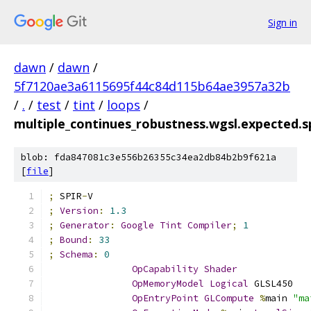
Sign in
dawn
/
dawn
/
5f7120ae3a6115695f44c84d115b64ae3957a32b
/
.
/
test
/
tint
/
loops
/
multiple_continues_robustness.wgsl.expected.
blob: fda847081c3e556b26355c34ea2db84b2b9f621a
[
file
]
;
 SPIR
-
V
;
Version
:
1.3
;
Generator
:
Google
Tint
Compiler
;
1
;
Bound
:
33
;
Schema
:
0
OpCapability
Shader
OpMemoryModel
Logical
 GLSL450
OpEntryPoint
GLCompute
%
main 
"ma