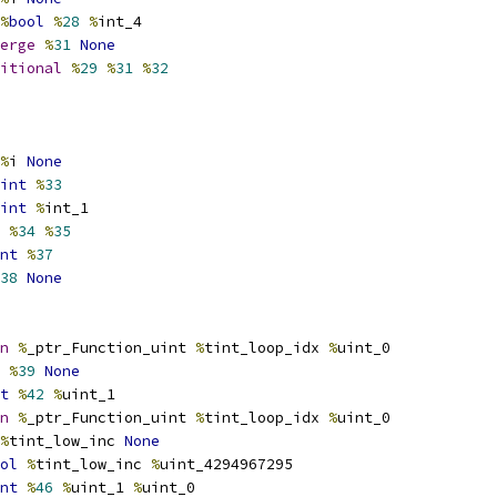
%
bool
%
28
%
int_4
erge
%
31
None
itional
%
29
%
31
%
32
%
i 
None
int
%
33
int
%
int_1
%
34
%
35
nt
%
37
38
None
n
%
_ptr_Function_uint 
%
tint_loop_idx 
%
uint_0
%
39
None
t
%
42
%
uint_1
n
%
_ptr_Function_uint 
%
tint_loop_idx 
%
uint_0
%
tint_low_inc 
None
ol
%
tint_low_inc 
%
uint_4294967295
nt
%
46
%
uint_1 
%
uint_0