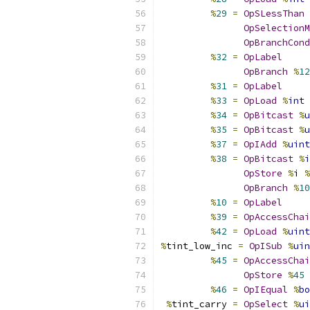
%
29
=
OpSLessThan
OpSelectionM
OpBranchCond
%
32
=
OpLabel
OpBranch
%
12
%
31
=
OpLabel
%
33
=
OpLoad
%
int
%
34
=
OpBitcast
%
u
%
35
=
OpBitcast
%
u
%
37
=
OpIAdd
%
uint
%
38
=
OpBitcast
%
i
OpStore
%
i 
%
OpBranch
%
10
%
10
=
OpLabel
%
39
=
OpAccessChai
%
42
=
OpLoad
%
uint
%
tint_low_inc 
=
OpISub
%
uin
%
45
=
OpAccessChai
OpStore
%
45
%
46
=
OpIEqual
%
bo
%
tint_carry 
=
OpSelect
%
ui