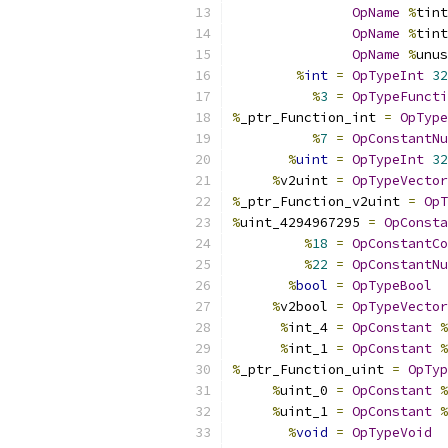
OpName
%
tint
OpName
%
tint
OpName
%
unus
%
int
=
OpTypeInt
32
%
3
=
OpTypeFuncti
%
_ptr_Function_int 
=
OpType
%
7
=
OpConstantNu
%
uint
=
OpTypeInt
32
%
v2uint 
=
OpTypeVector
%
_ptr_Function_v2uint 
=
OpT
%
uint_4294967295 
=
OpConsta
%
18
=
OpConstantCo
%
22
=
OpConstantNu
%
bool
=
OpTypeBool
%
v2bool 
=
OpTypeVector
%
int_4 
=
OpConstant
%
%
int_1 
=
OpConstant
%
%
_ptr_Function_uint 
=
OpTyp
%
uint_0 
=
OpConstant
%
%
uint_1 
=
OpConstant
%
%
void
=
OpTypeVoid