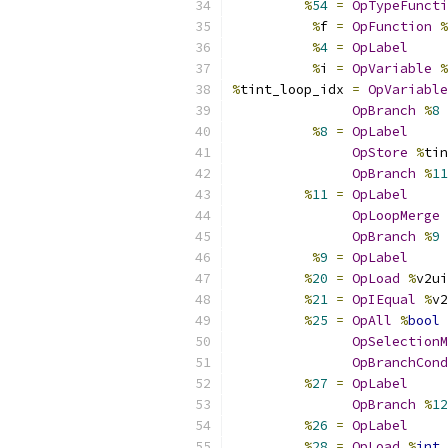
%
54
=
OpTypeFuncti
%
f 
=
OpFunction
%
%
4
=
OpLabel
%
i 
=
OpVariable
%
%
tint_loop_idx 
=
OpVariable
OpBranch
%
8
%
8
=
OpLabel
OpStore
%
tin
OpBranch
%
11
%
11
=
OpLabel
OpLoopMerge
OpBranch
%
9
%
9
=
OpLabel
%
20
=
OpLoad
%
v2ui
%
21
=
OpIEqual
%
v2
%
25
=
OpAll
%
bool
OpSelectionM
OpBranchCond
%
27
=
OpLabel
OpBranch
%
12
%
26
=
OpLabel
%
28
=
OpLoad
%
int