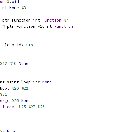
on
%
void
int
None
%
3
_ptr_Function_int 
Function
%
7
%
_ptr_Function_v2uint 
Function
t_loop_idx 
%
18
%
12
%
10
None
nt 
%
tint_loop_idx 
None
bool 
%
20
%
22
%
21
erge
%
26
None
itional
%
25
%
27
%
26
%
i 
None