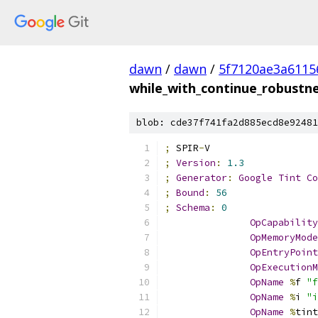
dawn
/
dawn
/
5f7120ae3a6115
while_with_continue_robustn
blob: cde37f741fa2d885ecd8e92481
;
 SPIR
-
V
;
Version
:
1.3
;
Generator
:
Google
Tint
Co
;
Bound
:
56
;
Schema
:
0
OpCapability
OpMemoryMode
OpEntryPoint
OpExecutionM
OpName
%
f 
"f
OpName
%
i 
"i
OpName
%
tint