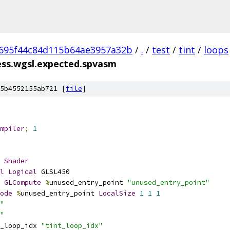
695f44c84d115b64ae3957a32b
/
.
/
test
/
tint
/
loops
ess.wgsl.expected.spvasm
5b4552155ab721 [
file
]
mpiler
;
1
Shader
l
Logical
 GLSL450
GLCompute
%
unused_entry_point 
"unused_entry_point"
ode
%
unused_entry_point 
LocalSize
1
1
1
"
"
_loop_idx 
"tint_loop_idx"