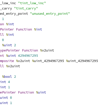
_low_inc 
"tint_low_inc"
_carry 
"tint_carry"
ed_entry_point 
"unused_entry_point"
1
on
%
int
Pointer
Function
%
int
ll
%
int
0
%
uint
2
ypePointer
Function
%
v2uint
nt
%
uint
4294967295
mposite
%
v2uint 
%
uint_4294967295 
%
uint_4294967295
ll
%
v2uint
%
bool
2
int
4
int
1
ePointer
Function
%
uint
uint
0
uint
1