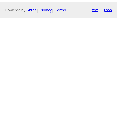
Powered by
Gitiles
|
Privacy
|
Terms
txt
json