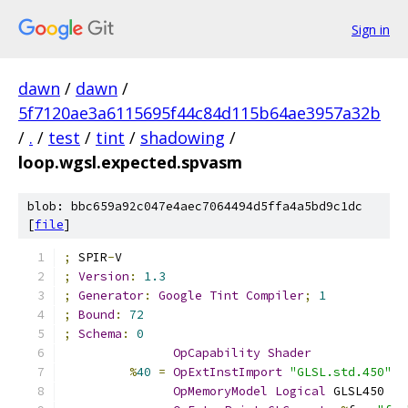
Sign in
dawn
/
dawn
/
5f7120ae3a6115695f44c84d115b64ae3957a32b
/
.
/
test
/
tint
/
shadowing
/
loop.wgsl.expected.spvasm
blob: bbc659a92c047e4aec7064494d5ffa4a5bd9c1dc
[
file
]
;
 SPIR
-
V
;
Version
:
1.3
;
Generator
:
Google
Tint
Compiler
;
1
;
Bound
:
72
;
Schema
:
0
OpCapability
Shader
%
40
=
OpExtInstImport
"GLSL.std.450"
OpMemoryModel
Logical
 GLSL450