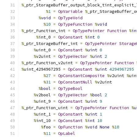
%
_ptr_StorageBuffer_output_block_tint_explicit_
%
1
=
OpVariable
%
_ptr_StorageBuffer_o
%
void
=
OpTypeVoid
%
10
=
OpTypeFunction
%
void
%
_ptr_Function_int 
=
OpTypePointer
Function
%
in
%
int_0 
=
OpConstant
%
int
0
%
_ptr_StorageBuffer_int 
=
OpTypePointer
Storage
%
uint_0 
=
OpConstant
%
uint
0
%
v2uint 
=
OpTypeVector
%
uint
2
%
_ptr_Function_v2uint 
=
OpTypePointer
Function
%
uint_4294967295 
=
OpConstant
%
uint
4294967295
%
27
=
OpConstantComposite
%
v2uint 
%
uin
%
31
=
OpConstantNull
%
v2uint
%
bool
=
OpTypeBool
%
v2bool 
=
OpTypeVector
%
bool
2
%
uint_9 
=
OpConstant
%
uint
9
%
_ptr_Function_uint 
=
OpTypePointer
Function
%
u
%
uint_1 
=
OpConstant
%
uint
1
%
int_10 
=
OpConstant
%
int
10
%
foo 
=
OpFunction
%
void
None
%
10
%
11
=
OpLabel