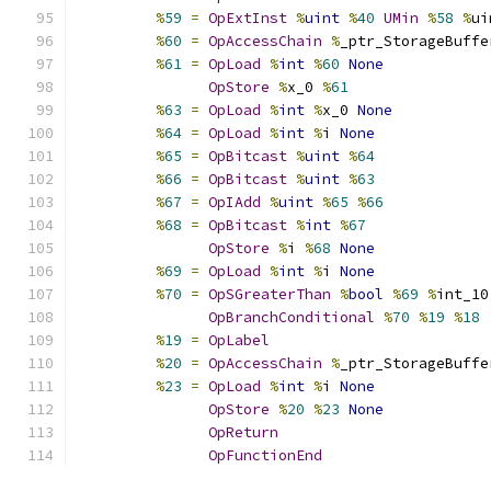
%
59
=
OpExtInst
%
uint
%
40
UMin
%
58
%
ui
%
60
=
OpAccessChain
%
_ptr_StorageBuffe
%
61
=
OpLoad
%
int
%
60
None
OpStore
%
x_0 
%
61
%
63
=
OpLoad
%
int
%
x_0 
None
%
64
=
OpLoad
%
int
%
i 
None
%
65
=
OpBitcast
%
uint
%
64
%
66
=
OpBitcast
%
uint
%
63
%
67
=
OpIAdd
%
uint
%
65
%
66
%
68
=
OpBitcast
%
int
%
67
OpStore
%
i 
%
68
None
%
69
=
OpLoad
%
int
%
i 
None
%
70
=
OpSGreaterThan
%
bool
%
69
%
int_10
OpBranchConditional
%
70
%
19
%
18
%
19
=
OpLabel
%
20
=
OpAccessChain
%
_ptr_StorageBuffe
%
23
=
OpLoad
%
int
%
i 
None
OpStore
%
20
%
23
None
OpReturn
OpFunctionEnd