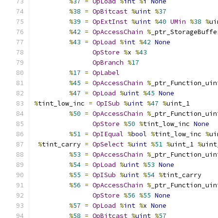
%
37
=
OpLoad
%
int
%
i 
None
%
38
=
OpBitcast
%
uint
%
37
%
39
=
OpExtInst
%
uint
%
40
UMin
%
38
%
ui
%
42
=
OpAccessChain
%
_ptr_StorageBuffe
%
43
=
OpLoad
%
int
%
42
None
OpStore
%
x 
%
43
OpBranch
%
17
%
17
=
OpLabel
%
45
=
OpAccessChain
%
_ptr_Function_uin
%
47
=
OpLoad
%
uint
%
45
None
%
tint_low_inc 
=
OpISub
%
uint
%
47
%
uint_1
%
50
=
OpAccessChain
%
_ptr_Function_uin
OpStore
%
50
%
tint_low_inc 
None
%
51
=
OpIEqual
%
bool
%
tint_low_inc 
%
ui
%
tint_carry 
=
OpSelect
%
uint
%
51
%
uint_1 
%
uint
%
53
=
OpAccessChain
%
_ptr_Function_uin
%
54
=
OpLoad
%
uint
%
53
None
%
55
=
OpISub
%
uint
%
54
%
tint_carry
%
56
=
OpAccessChain
%
_ptr_Function_uin
OpStore
%
56
%
55
None
%
57
=
OpLoad
%
int
%
x 
None
%
58
=
OpBitcast
%
uint
%
57