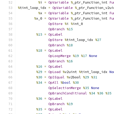
%
i 
=
OpVariable
%
_ptr_Function_int 
Fu
%
tint_loop_idx 
=
OpVariable
%
_ptr_Function_v2ui
%
x 
=
OpVariable
%
_ptr_Function_int 
Fu
%
x_0 
=
OpVariable
%
_ptr_Function_int 
Fu
OpStore
%
i 
%
int_0
OpBranch
%
15
%
15
=
OpLabel
OpStore
%
tint_loop_idx 
%
27
OpBranch
%
18
%
18
=
OpLabel
OpLoopMerge
%
19
%
17
None
OpBranch
%
16
%
16
=
OpLabel
%
29
=
OpLoad
%
v2uint 
%
tint_loop_idx 
No
%
30
=
OpIEqual
%
v2bool 
%
29
%
31
%
34
=
OpAll
%
bool
%
30
OpSelectionMerge
%
35
None
OpBranchConditional
%
34
%
36
%
35
%
36
=
OpLabel
OpBranch
%
19
%
35
=
OpLabel