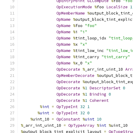
OpEntryPoint
GLCompute
%
foo 
"foo
OpExecutionMode
%
foo 
LocalSize
1
OpMemberName
%
output_block_tint_
OpName
%
output_block_tint_explic
OpName
%
foo 
"foo"
OpName
%
i 
"i"
OpName
%
tint_loop_idx 
"tint_loop
OpName
%
x 
"x"
OpName
%
tint_low_inc 
"tint_low_i
OpName
%
tint_carry 
"tint_carry"
OpName
%
x_0 
"x"
OpDecorate
%
_arr_int_uint_10 
Arr
OpMemberDecorate
%
output_block_t
OpDecorate
%
output_block_tint_ex
OpDecorate
%
1
DescriptorSet
0
OpDecorate
%
1
Binding
0
OpDecorate
%
1
Coherent
%
int
=
OpTypeInt
32
1
%
uint
=
OpTypeInt
32
0
%
uint_10 
=
OpConstant
%
uint
10
%
_arr_int_uint_10 
=
OpTypeArray
%
int
%
uint_10
%
output_block_tint_explicit_layout 
=
OpTypeStru