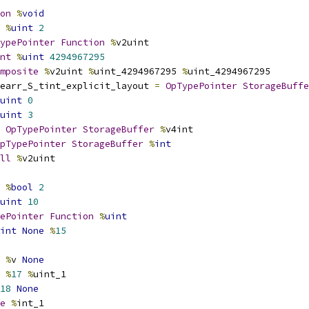
on
%
void
%
uint
2
ypePointer
Function
%
v2uint
nt
%
uint
4294967295
mposite
%
v2uint 
%
uint_4294967295 
%
uint_4294967295
earr_S_tint_explicit_layout 
=
OpTypePointer
StorageBuffe
uint
0
uint
3
OpTypePointer
StorageBuffer
%
v4int
pTypePointer
StorageBuffer
%
int
ll
%
v2uint
%
bool
2
uint
10
ePointer
Function
%
uint
int
None
%
15
%
v 
None
%
17
%
uint_1
18
None
e
%
int_1