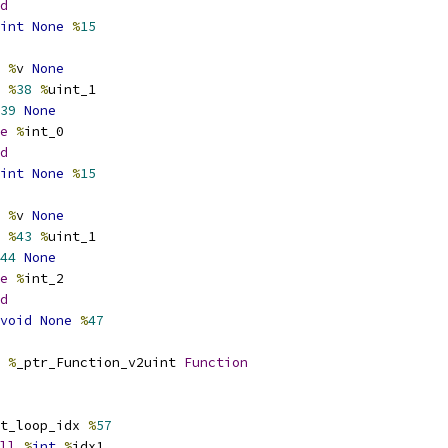
d
int
None
%
15
%
v 
None
%
38
%
uint_1
39
None
e
%
int_0
d
int
None
%
15
%
v 
None
%
43
%
uint_1
44
None
e
%
int_2
d
void
None
%
47
%
_ptr_Function_v2uint 
Function
t_loop_idx 
%
57
ll
%
int
%
idx1