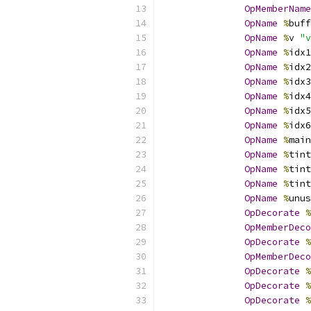
OpMemberName
OpName
%
buff
OpName
%
v 
"v
OpName
%
idx1
OpName
%
idx2
OpName
%
idx3
OpName
%
idx4
OpName
%
idx5
OpName
%
idx6
OpName
%
main
OpName
%
tint
OpName
%
tint
OpName
%
tint
OpName
%
unus
OpDecorate
%
OpMemberDeco
OpDecorate
%
OpMemberDeco
OpDecorate
%
OpDecorate
%
OpDecorate
%