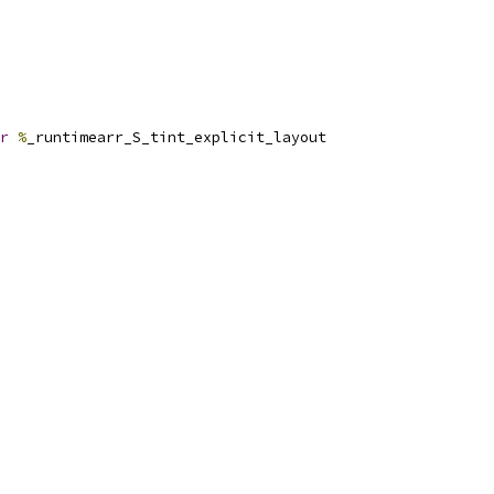
r
%
_runtimearr_S_tint_explicit_layout