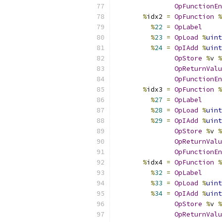
OpFunctionEn
%
idx2 
=
OpFunction
%
%
22
=
OpLabel
%
23
=
OpLoad
%
uint
%
24
=
OpIAdd
%
uint
OpStore
%
v 
%
OpReturnValu
OpFunctionEn
%
idx3 
=
OpFunction
%
%
27
=
OpLabel
%
28
=
OpLoad
%
uint
%
29
=
OpIAdd
%
uint
OpStore
%
v 
%
OpReturnValu
OpFunctionEn
%
idx4 
=
OpFunction
%
%
32
=
OpLabel
%
33
=
OpLoad
%
uint
%
34
=
OpIAdd
%
uint
OpStore
%
v 
%
OpReturnValu