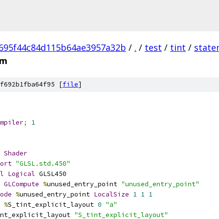
695f44c84d115b64ae3957a32b
/
.
/
test
/
tint
/
state
sm
f692b1fba64f95 [
file
]
mpiler
;
1
Shader
ort
"GLSL.std.450"
l
Logical
 GLSL450
GLCompute
%
unused_entry_point 
"unused_entry_point"
ode
%
unused_entry_point 
LocalSize
1
1
1
%
S_tint_explicit_layout 
0
"a"
nt_explicit_layout 
"S_tint_explicit_layout"