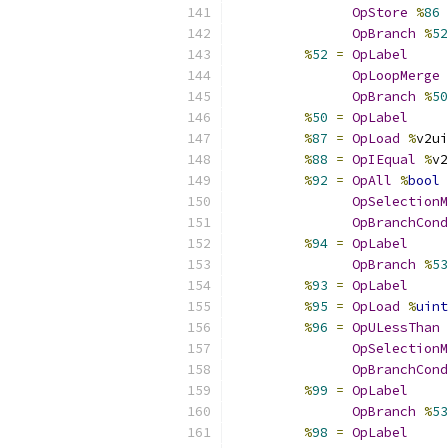
OpStore
%
86
OpBranch
%
52
%
52
=
OpLabel
OpLoopMerge
OpBranch
%
50
%
50
=
OpLabel
%
87
=
OpLoad
%
v2ui
%
88
=
OpIEqual
%
v2
%
92
=
OpAll
%
bool
OpSelectionM
OpBranchCond
%
94
=
OpLabel
OpBranch
%
53
%
93
=
OpLabel
%
95
=
OpLoad
%
uint
%
96
=
OpULessThan
OpSelectionM
OpBranchCond
%
99
=
OpLabel
OpBranch
%
53
%
98
=
OpLabel