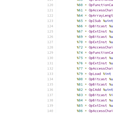
%
60
=
OpFunctionCa
%
61
=
OpAccessChai
%
64
=
OpArrayLengt
%
65
=
OpISub
%
uint
%
66
=
OpBitcast
%
u
%
67
=
OpExtInst
%
u
%
69
=
OpBitcast
%
u
%
70
=
OpExtInst
%
u
%
72
=
OpAccessChai
%
74
=
OpFunctionCa
%
75
=
OpBitcast
%
u
%
76
=
OpExtInst
%
u
%
77
=
OpAccessChai
%
79
=
OpLoad
%
int
%
80
=
OpBitcast
%
u
%
81
=
OpBitcast
%
u
%
82
=
OpIAdd
%
uint
%
83
=
OpBitcast
%
i
%
84
=
OpBitcast
%
u
%
85
=
OpExtInst
%
u
%
86
=
OpAccessChai