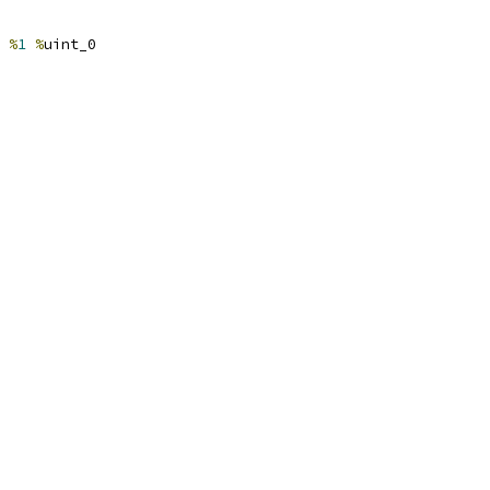
 
%
1
%
uint_0