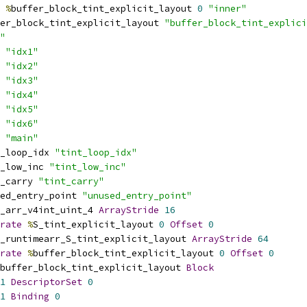
%
buffer_block_tint_explicit_layout 
0
"inner"
er_block_tint_explicit_layout 
"buffer_block_tint_explici
"
 
"idx1"
 
"idx2"
 
"idx3"
 
"idx4"
 
"idx5"
 
"idx6"
 
"main"
_loop_idx 
"tint_loop_idx"
_low_inc 
"tint_low_inc"
_carry 
"tint_carry"
ed_entry_point 
"unused_entry_point"
_arr_v4int_uint_4 
ArrayStride
16
rate
%
S_tint_explicit_layout 
0
Offset
0
_runtimearr_S_tint_explicit_layout 
ArrayStride
64
rate
%
buffer_block_tint_explicit_layout 
0
Offset
0
buffer_block_tint_explicit_layout 
Block
1
DescriptorSet
0
1
Binding
0