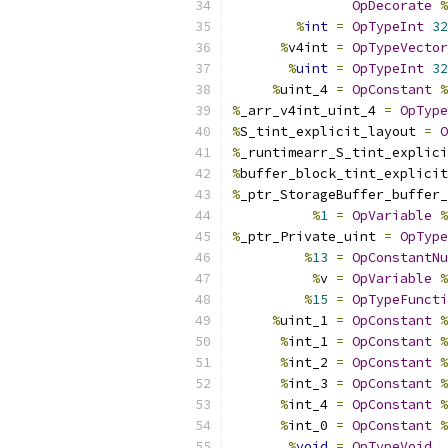
OpDecorate
%
%
int
=
OpTypeInt
32
%
v4int 
=
OpTypeVector
%
uint
=
OpTypeInt
32
%
uint_4 
=
OpConstant
%
%
_arr_v4int_uint_4 
=
OpType
%
S_tint_explicit_layout 
=
O
%
_runtimearr_S_tint_explici
%
buffer_block_tint_explicit
%
_ptr_StorageBuffer_buffer_
%
1
=
OpVariable
%
%
_ptr_Private_uint 
=
OpType
%
13
=
OpConstantNu
%
v 
=
OpVariable
%
%
15
=
OpTypeFuncti
%
uint_1 
=
OpConstant
%
%
int_1 
=
OpConstant
%
%
int_2 
=
OpConstant
%
%
int_3 
=
OpConstant
%
%
int_4 
=
OpConstant
%
%
int_0 
=
OpConstant
%
%
void
=
OpTypeVoid