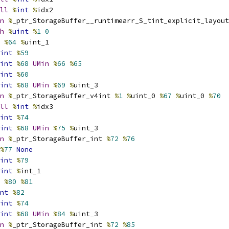
ll
%
int
%
idx2
n
%
_ptr_StorageBuffer__runtimearr_S_tint_explicit_layout
h
%
uint
%
1
0
%
64
%
uint_1
int
%
59
int
%
68
UMin
%
66
%
65
int
%
60
int
%
68
UMin
%
69
%
uint_3
n
%
_ptr_StorageBuffer_v4int 
%
1
%
uint_0 
%
67
%
uint_0 
%
70
ll
%
int
%
idx3
int
%
74
int
%
68
UMin
%
75
%
uint_3
n
%
_ptr_StorageBuffer_int 
%
72
%
76
%
77
None
int
%
79
int
%
int_1
%
80
%
81
nt
%
82
int
%
74
int
%
68
UMin
%
84
%
uint_3
n
%
_ptr_StorageBuffer_int 
%
72
%
85