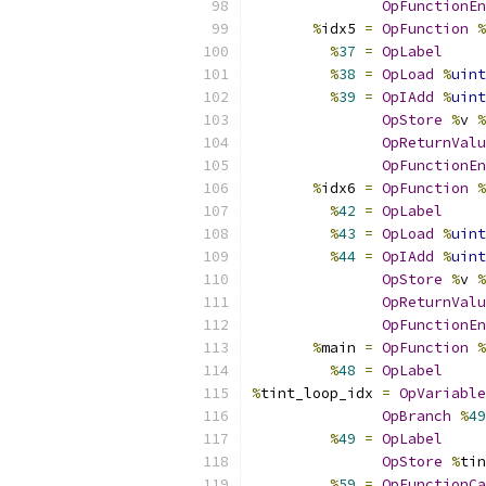
OpFunctionEn
%
idx5 
=
OpFunction
%
%
37
=
OpLabel
%
38
=
OpLoad
%
uint
%
39
=
OpIAdd
%
uint
OpStore
%
v 
%
OpReturnValu
OpFunctionEn
%
idx6 
=
OpFunction
%
%
42
=
OpLabel
%
43
=
OpLoad
%
uint
%
44
=
OpIAdd
%
uint
OpStore
%
v 
%
OpReturnValu
OpFunctionEn
%
main 
=
OpFunction
%
%
48
=
OpLabel
%
tint_loop_idx 
=
OpVariable
OpBranch
%
49
%
49
=
OpLabel
OpStore
%
tin
%
59
=
OpFunctionCa