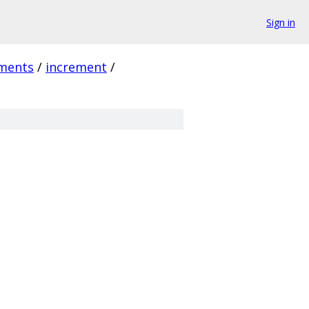
Sign in
ments
/
increment
/