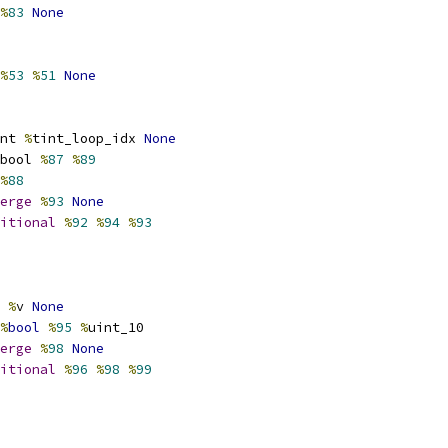
%
83
None
%
53
%
51
None
nt 
%
tint_loop_idx 
None
bool 
%
87
%
89
%
88
erge
%
93
None
itional
%
92
%
94
%
93
%
v 
None
%
bool
%
95
%
uint_10
erge
%
98
None
itional
%
96
%
98
%
99