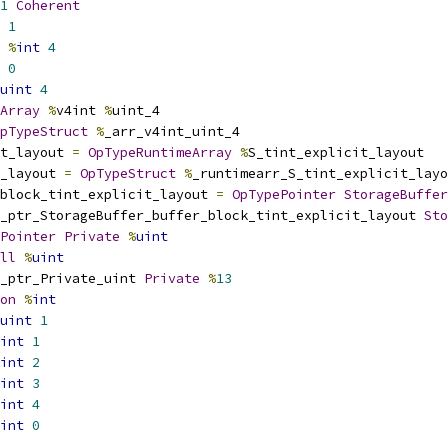
1
Coherent
1
%
int
4
0
uint
4
Array
%
v4int 
%
uint_4
pTypeStruct
%
_arr_v4int_uint_4
t_layout 
=
OpTypeRuntimeArray
%
S_tint_explicit_layout
_layout 
=
OpTypeStruct
%
_runtimearr_S_tint_explicit_layo
block_tint_explicit_layout 
=
OpTypePointer
StorageBuffer
_ptr_StorageBuffer_buffer_block_tint_explicit_layout 
Sto
Pointer
Private
%
uint
ll
%
uint
_ptr_Private_uint 
Private
%
13
on
%
int
uint
1
int
1
int
2
int
3
int
4
int
0