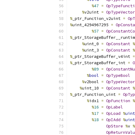
%
47
=
OpTypeFuncti
%
v2uint 
=
OpTypeVector
%
_ptr_Function_v2uint 
=
OpT
%
uint_4294967295 
=
OpConsta
%
57
=
OpConstantCo
%
_ptr_StorageBuffer__runtim
%
uint_0 
=
OpConstant
%
%
uint_3 
=
OpConstant
%
%
_ptr_StorageBuffer_v4int 
=
%
_ptr_StorageBuffer_int 
=
O
%
89
=
OpConstantNu
%
bool
=
OpTypeBool
%
v2bool 
=
OpTypeVector
%
uint_10 
=
OpConstant
%
%
_ptr_Function_uint 
=
OpTyp
%
idx1 
=
OpFunction
%
%
16
=
OpLabel
%
17
=
OpLoad
%
uint
%
18
=
OpIAdd
%
uint
OpStore
%
v 
%
OpReturnValu