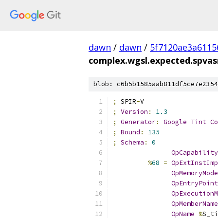
dawn
/
dawn
/
5f7120ae3a6115
complex.wgsl.expected.spva
blob: c6b5b1585aab811df5ce7e2354
;
 SPIR
-
V
;
Version
:
1.3
;
Generator
:
Google
Tint
Co
;
Bound
:
135
;
Schema
:
0
OpCapability
%
68
=
OpExtInstImp
OpMemoryMode
OpEntryPoint
OpExecutionM
OpMemberName
OpName
%
S_ti