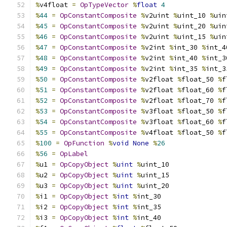
%
v4float 
=
OpTypeVector
%
float
4
%
44
=
OpConstantComposite
%
v2uint 
%
uint_10 
%
uin
%
45
=
OpConstantComposite
%
v2uint 
%
uint_20 
%
uin
%
46
=
OpConstantComposite
%
v2uint 
%
uint_15 
%
uin
%
47
=
OpConstantComposite
%
v2int 
%
int_30 
%
int_4
%
48
=
OpConstantComposite
%
v2int 
%
int_40 
%
int_3
%
49
=
OpConstantComposite
%
v2int 
%
int_35 
%
int_3
%
50
=
OpConstantComposite
%
v2float 
%
float_50 
%
f
%
51
=
OpConstantComposite
%
v2float 
%
float_60 
%
f
%
52
=
OpConstantComposite
%
v2float 
%
float_70 
%
f
%
53
=
OpConstantComposite
%
v3float 
%
float_50 
%
f
%
54
=
OpConstantComposite
%
v3float 
%
float_60 
%
f
%
55
=
OpConstantComposite
%
v4float 
%
float_50 
%
f
%
100
=
OpFunction
%
void
None
%
26
%
56
=
OpLabel
%
u1 
=
OpCopyObject
%
uint
%
uint_10
%
u2 
=
OpCopyObject
%
uint
%
uint_15
%
u3 
=
OpCopyObject
%
uint
%
uint_20
%
i1 
=
OpCopyObject
%
int
%
int_30
%
i2 
=
OpCopyObject
%
int
%
int_35
%
i3 
=
OpCopyObject
%
int
%
int_40