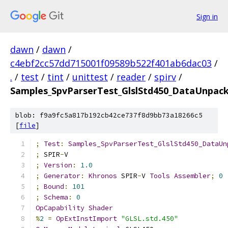
Sign in
dawn
/
dawn
/
c4ebf2cc57dd715001f09589b522f401ab6dac03
/
.
/
test
/
tint
/
unittest
/
reader
/
spirv
/
Samples_SpvParserTest_GlslStd450_DataUnpack
blob: f9a9fc5a817b192cb42ce737f8d9bb73a18266c5
[
file
]
;
Test
:
Samples_SpvParserTest_GlslStd450_DataUn
;
 SPIR
-
V
;
Version
:
1.0
;
Generator
:
Khronos
 SPIR
-
V 
Tools
Assembler
;
0
;
Bound
:
101
;
Schema
:
0
OpCapability
Shader
%
2
=
OpExtInstImport
"GLSL.std.450"