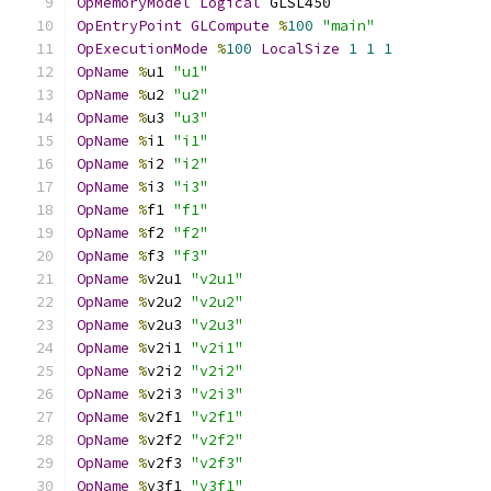
OpMemoryModel
Logical
 GLSL450
OpEntryPoint
GLCompute
%
100
"main"
OpExecutionMode
%
100
LocalSize
1
1
1
OpName
%
u1 
"u1"
OpName
%
u2 
"u2"
OpName
%
u3 
"u3"
OpName
%
i1 
"i1"
OpName
%
i2 
"i2"
OpName
%
i3 
"i3"
OpName
%
f1 
"f1"
OpName
%
f2 
"f2"
OpName
%
f3 
"f3"
OpName
%
v2u1 
"v2u1"
OpName
%
v2u2 
"v2u2"
OpName
%
v2u3 
"v2u3"
OpName
%
v2i1 
"v2i1"
OpName
%
v2i2 
"v2i2"
OpName
%
v2i3 
"v2i3"
OpName
%
v2f1 
"v2f1"
OpName
%
v2f2 
"v2f2"
OpName
%
v2f3 
"v2f3"
OpName
%
v3f1 
"v3f1"