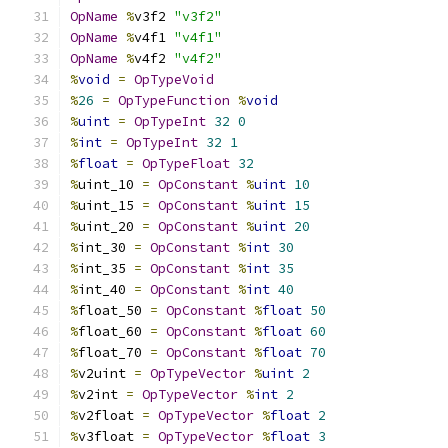
OpName
%
v3f2 
"v3f2"
OpName
%
v4f1 
"v4f1"
OpName
%
v4f2 
"v4f2"
%
void
=
OpTypeVoid
%
26
=
OpTypeFunction
%
void
%
uint
=
OpTypeInt
32
0
%
int
=
OpTypeInt
32
1
%
float
=
OpTypeFloat
32
%
uint_10 
=
OpConstant
%
uint
10
%
uint_15 
=
OpConstant
%
uint
15
%
uint_20 
=
OpConstant
%
uint
20
%
int_30 
=
OpConstant
%
int
30
%
int_35 
=
OpConstant
%
int
35
%
int_40 
=
OpConstant
%
int
40
%
float_50 
=
OpConstant
%
float
50
%
float_60 
=
OpConstant
%
float
60
%
float_70 
=
OpConstant
%
float
70
%
v2uint 
=
OpTypeVector
%
uint
2
%
v2int 
=
OpTypeVector
%
int
2
%
v2float 
=
OpTypeVector
%
float
2
%
v3float 
=
OpTypeVector
%
float
3