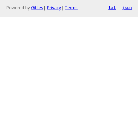
Powered by
Gitiles
|
Privacy
|
Terms
txt
json