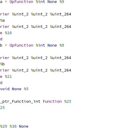
a 
=
OpFunction
%
int
None
%
9
rier
%
uint_2 
%
uint_2 
%
uint_264
%
a
rier
%
uint_2 
%
uint_2 
%
uint_264
e
%
16
d
b 
=
OpFunction
%
int
None
%
9
rier
%
uint_2 
%
uint_2 
%
uint_264
%
b
rier
%
uint_2 
%
uint_2 
%
uint_264
e
%
21
d
void
None
%
5
_ptr_Function_int 
Function
%
25
25
%
29
%
30
None