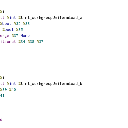
%
i
ll
%
int
%
tint_workgroupUniformLoad_a
%
bool
%
32
%
33
%
bool
%
35
erge
%
37
None
itional
%
34
%
38
%
37
%
i
ll
%
int
%
tint_workgroupUniformLoad_b
%
39
%
40
41
d