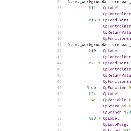
%
tint_workgroupUniformLoad_
%
11
=
OpLabel
OpControlBar
%
16
=
OpLoad
%
int
OpControlBar
OpReturnValu
OpFunctionEn
%
tint_workgroupUniformLoad_
%
19
=
OpLabel
OpControlBar
%
21
=
OpLoad
%
int
OpControlBar
OpReturnValu
OpFunctionEn
%
foo 
=
OpFunction
%
%
24
=
OpLabel
%
i 
=
OpVariable
%
OpStore
%
i 
%
OpBranch
%
28
%
28
=
OpLabel
OpLoopMerge
OpBranch
%
31