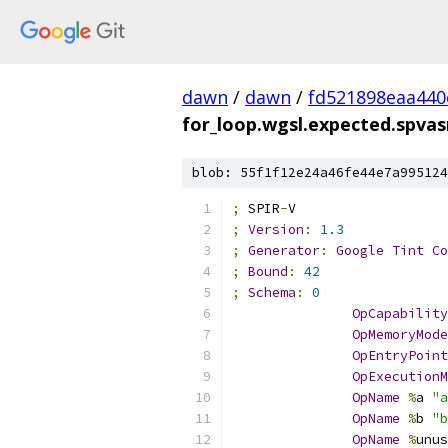
dawn
/
dawn
/
fd521898eaa440
for_loop.wgsl.expected.spva
blob: 55f1f12e24a46fe44e7a995124
;
 SPIR
-
V
;
Version
:
1.3
;
Generator
:
Google
Tint
Co
;
Bound
:
42
;
Schema
:
0
OpCapability
OpMemoryMode
OpEntryPoint
OpExecutionM
OpName
%
a 
"a
OpName
%
b 
"b
OpName
%
unus