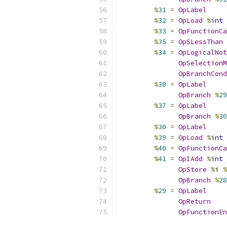
%
31
=
OpLabel
%
32
=
OpLoad
%
int
%
33
=
OpFunctionCa
%
35
=
OpSLessThan
%
34
=
OpLogicalNot
OpSelectionM
OpBranchCond
%
38
=
OpLabel
OpBranch
%
29
%
37
=
OpLabel
OpBranch
%
30
%
30
=
OpLabel
%
39
=
OpLoad
%
int
%
40
=
OpFunctionCa
%
41
=
OpIAdd
%
int
OpStore
%
i 
%
OpBranch
%
28
%
29
=
OpLabel
OpReturn
OpFunctionEn