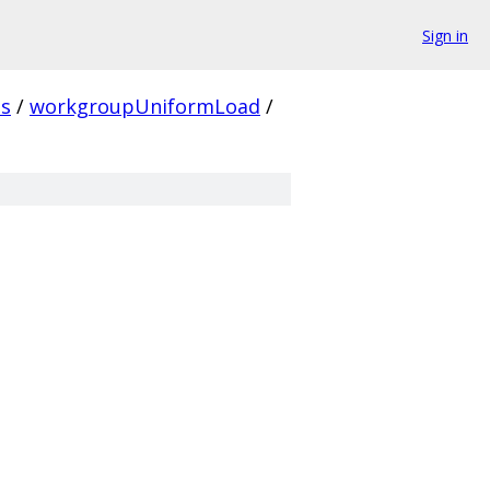
Sign in
ns
/
workgroupUniformLoad
/