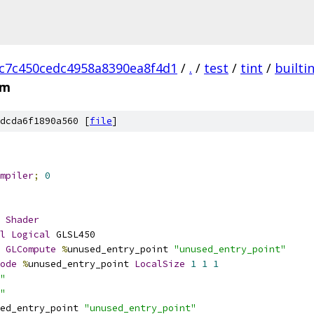
c7c450cedc4958a8390ea8f4d1
/
.
/
test
/
tint
/
builti
sm
dcda6f1890a560 [
file
]
mpiler
;
0
Shader
l
Logical
 GLSL450
GLCompute
%
unused_entry_point 
"unused_entry_point"
ode
%
unused_entry_point 
LocalSize
1
1
1
"
"
ed_entry_point 
"unused_entry_point"