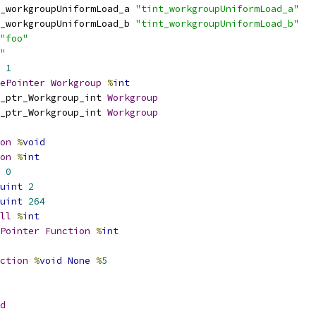
_workgroupUniformLoad_a 
"tint_workgroupUniformLoad_a"
_workgroupUniformLoad_b 
"tint_workgroupUniformLoad_b"
"foo"
"
1
ePointer
Workgroup
%
int
_ptr_Workgroup_int 
Workgroup
_ptr_Workgroup_int 
Workgroup
on
%
void
on
%
int
0
uint
2
uint
264
ll
%
int
Pointer
Function
%
int
ction
%
void
None
%
5
d