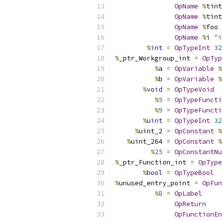
OpName
%
tint
OpName
%
tint
OpName
%
foo 
OpName
%
i 
"i
%
int
=
OpTypeInt
32
%
_ptr_Workgroup_int 
=
OpTyp
%
a 
=
OpVariable
%
%
b 
=
OpVariable
%
%
void
=
OpTypeVoid
%
5
=
OpTypeFuncti
%
9
=
OpTypeFuncti
%
uint
=
OpTypeInt
32
%
uint_2 
=
OpConstant
%
%
uint_264 
=
OpConstant
%
%
25
=
OpConstantNu
%
_ptr_Function_int 
=
OpType
%
bool
=
OpTypeBool
%
unused_entry_point 
=
OpFun
%
8
=
OpLabel
OpReturn
OpFunctionEn