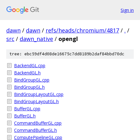
Sign in
dawn
/
dawn
/
refs/heads/chromium/4817
/
.
/
src
/
dawn_native
/
opengl
tree: ebc59df4d08de16675c7dd8189b2daf84bbd70dc
BackendGL.cpp
BackendGL.h
BindGroupGL.cpp
BindGroupGL.h
BindGroupLayoutGL.cpp
BindGroupLayoutGL.h
BufferGL.cpp
BufferGL.h
CommandBufferGL.cpp
CommandBufferGL.h
ComputePipelineGL.cpp