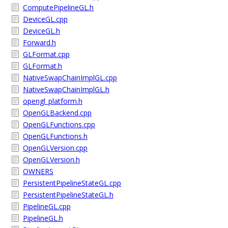
ComputePipelineGL.h
DeviceGL.cpp
DeviceGL.h
Forward.h
GLFormat.cpp
GLFormat.h
NativeSwapChainImplGL.cpp
NativeSwapChainImplGL.h
opengl_platform.h
OpenGLBackend.cpp
OpenGLFunctions.cpp
OpenGLFunctions.h
OpenGLVersion.cpp
OpenGLVersion.h
OWNERS
PersistentPipelineStateGL.cpp
PersistentPipelineStateGL.h
PipelineGL.cpp
PipelineGL.h