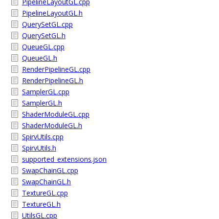
PipelineLayoutGL.cpp
PipelineLayoutGL.h
QuerySetGL.cpp
QuerySetGL.h
QueueGL.cpp
QueueGL.h
RenderPipelineGL.cpp
RenderPipelineGL.h
SamplerGL.cpp
SamplerGL.h
ShaderModuleGL.cpp
ShaderModuleGL.h
SpirvUtils.cpp
SpirvUtils.h
supported_extensions.json
SwapChainGL.cpp
SwapChainGL.h
TextureGL.cpp
TextureGL.h
UtilsGL.cpp