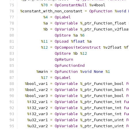
%
70
=
OpConstantNull
%
v4bool
%
constant_with_non_constant 
=
OpFunction
%
void
%
4
=
OpLabel
%
a 
=
OpVariable
%
_ptr_Function_float 
%
b 
=
OpVariable
%
_ptr_Function_v2floa
OpStore
%
a 
%
6
%
11
=
OpLoad
%
float
%
a
%
12
=
OpCompositeConstruct
%
v2float 
%
f
OpStore
%
b 
%
12
OpReturn
OpFunctionEnd
%
main 
=
OpFunction
%
void
None
%
1
%
17
=
OpLabel
%
bool_var1 
=
OpVariable
%
_ptr_Function_bool 
F
%
bool_var2 
=
OpVariable
%
_ptr_Function_bool 
F
%
bool_var3 
=
OpVariable
%
_ptr_Function_bool 
F
%
i32_var1 
=
OpVariable
%
_ptr_Function_int 
Fu
%
i32_var2 
=
OpVariable
%
_ptr_Function_int 
Fu
%
i32_var3 
=
OpVariable
%
_ptr_Function_int 
Fu
%
u32_var1 
=
OpVariable
%
_ptr_Function_uint 
F
%
u32_var2 
=
OpVariable
%
_ptr_Function_uint 
F