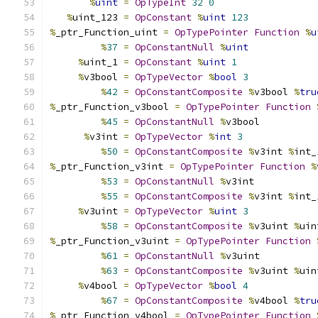
%
uint
=
OpTypeInt
32
0
%
uint_123 
=
OpConstant
%
uint
123
%
_ptr_Function_uint 
=
OpTypePointer
Function
%
u
%
37
=
OpConstantNull
%
uint
%
uint_1 
=
OpConstant
%
uint
1
%
v3bool 
=
OpTypeVector
%
bool
3
%
42
=
OpConstantComposite
%
v3bool 
%
tru
%
_ptr_Function_v3bool 
=
OpTypePointer
Function
%
45
=
OpConstantNull
%
v3bool
%
v3int 
=
OpTypeVector
%
int
3
%
50
=
OpConstantComposite
%
v3int 
%
int_
%
_ptr_Function_v3int 
=
OpTypePointer
Function
%
%
53
=
OpConstantNull
%
v3int
%
55
=
OpConstantComposite
%
v3int 
%
int_
%
v3uint 
=
OpTypeVector
%
uint
3
%
58
=
OpConstantComposite
%
v3uint 
%
uin
%
_ptr_Function_v3uint 
=
OpTypePointer
Function
%
61
=
OpConstantNull
%
v3uint
%
63
=
OpConstantComposite
%
v3uint 
%
uin
%
v4bool 
=
OpTypeVector
%
bool
4
%
67
=
OpConstantComposite
%
v4bool 
%
tru
%
_ptr_Function_v4bool 
=
OpTypePointer
Function