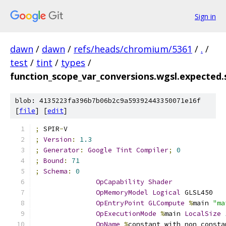
Sign in
dawn
/
dawn
/
refs/heads/chromium/5361
/
.
/
test
/
tint
/
types
/
function_scope_var_conversions.wgsl.expected
blob: 4135223fa396b7b06b2c9a59392443350071e16f
[
file
] [
edit
]
;
 SPIR
-
V
;
Version
:
1.3
;
Generator
:
Google
Tint
Compiler
;
0
;
Bound
:
71
;
Schema
:
0
OpCapability
Shader
OpMemoryModel
Logical
 GLSL450
OpEntryPoint
GLCompute
%
main 
"ma
OpExecutionMode
%
main 
LocalSize
OpName
%
constant_with_non_consta