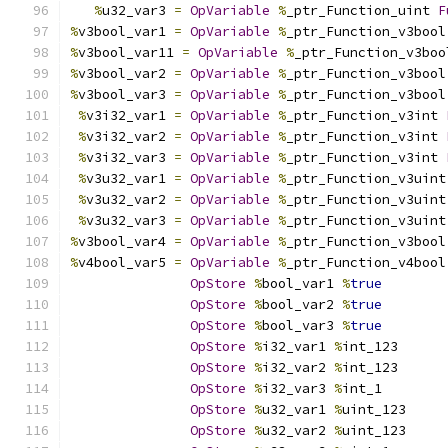
%
u32_var3 
=
OpVariable
%
_ptr_Function_uint 
F
%
v3bool_var1 
=
OpVariable
%
_ptr_Function_v3bool
%
v3bool_var11 
=
OpVariable
%
_ptr_Function_v3boo
%
v3bool_var2 
=
OpVariable
%
_ptr_Function_v3bool
%
v3bool_var3 
=
OpVariable
%
_ptr_Function_v3bool
%
v3i32_var1 
=
OpVariable
%
_ptr_Function_v3int 
%
v3i32_var2 
=
OpVariable
%
_ptr_Function_v3int 
%
v3i32_var3 
=
OpVariable
%
_ptr_Function_v3int 
%
v3u32_var1 
=
OpVariable
%
_ptr_Function_v3uint
%
v3u32_var2 
=
OpVariable
%
_ptr_Function_v3uint
%
v3u32_var3 
=
OpVariable
%
_ptr_Function_v3uint
%
v3bool_var4 
=
OpVariable
%
_ptr_Function_v3bool
%
v4bool_var5 
=
OpVariable
%
_ptr_Function_v4bool
OpStore
%
bool_var1 
%
true
OpStore
%
bool_var2 
%
true
OpStore
%
bool_var3 
%
true
OpStore
%
i32_var1 
%
int_123
OpStore
%
i32_var2 
%
int_123
OpStore
%
i32_var3 
%
int_1
OpStore
%
u32_var1 
%
uint_123
OpStore
%
u32_var2 
%
uint_123