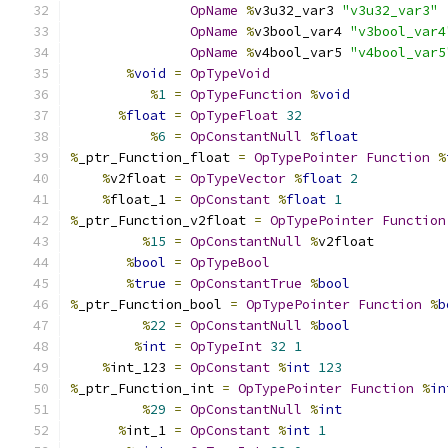
OpName
%
v3u32_var3 
"v3u32_var3"
OpName
%
v3bool_var4 
"v3bool_var4
OpName
%
v4bool_var5 
"v4bool_var5
%
void
=
OpTypeVoid
%
1
=
OpTypeFunction
%
void
%
float
=
OpTypeFloat
32
%
6
=
OpConstantNull
%
float
%
_ptr_Function_float 
=
OpTypePointer
Function
%
%
v2float 
=
OpTypeVector
%
float
2
%
float_1 
=
OpConstant
%
float
1
%
_ptr_Function_v2float 
=
OpTypePointer
Function
%
15
=
OpConstantNull
%
v2float
%
bool
=
OpTypeBool
%
true
=
OpConstantTrue
%
bool
%
_ptr_Function_bool 
=
OpTypePointer
Function
%
b
%
22
=
OpConstantNull
%
bool
%
int
=
OpTypeInt
32
1
%
int_123 
=
OpConstant
%
int
123
%
_ptr_Function_int 
=
OpTypePointer
Function
%
in
%
29
=
OpConstantNull
%
int
%
int_1 
=
OpConstant
%
int
1