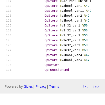
OpStore
%
u32_var3 
%
uint_1
OpStore
%
v3bool_var1 
%
42
OpStore
%
v3bool_var11 
%
42
OpStore
%
v3bool_var2 
%
42
OpStore
%
v3bool_var3 
%
42
OpStore
%
v3i32_var1 
%
50
OpStore
%
v3i32_var2 
%
50
OpStore
%
v3i32_var3 
%
55
OpStore
%
v3u32_var1 
%
58
OpStore
%
v3u32_var2 
%
58
OpStore
%
v3u32_var3 
%
63
OpStore
%
v3bool_var4 
%
42
OpStore
%
v4bool_var5 
%
67
OpReturn
OpFunctionEnd
Powered by
Gitiles
|
Privacy
|
Terms
txt
json