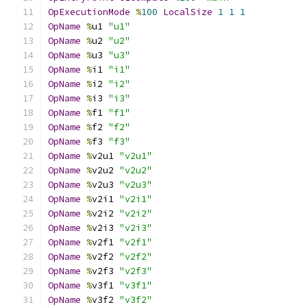
OpExecutionMode
%
100
LocalSize
1
1
1
OpName
%
u1 
"u1"
OpName
%
u2 
"u2"
OpName
%
u3 
"u3"
OpName
%
i1 
"i1"
OpName
%
i2 
"i2"
OpName
%
i3 
"i3"
OpName
%
f1 
"f1"
OpName
%
f2 
"f2"
OpName
%
f3 
"f3"
OpName
%
v2u1 
"v2u1"
OpName
%
v2u2 
"v2u2"
OpName
%
v2u3 
"v2u3"
OpName
%
v2i1 
"v2i1"
OpName
%
v2i2 
"v2i2"
OpName
%
v2i3 
"v2i3"
OpName
%
v2f1 
"v2f1"
OpName
%
v2f2 
"v2f2"
OpName
%
v2f3 
"v2f3"
OpName
%
v3f1 
"v3f1"
OpName
%
v3f2 
"v3f2"