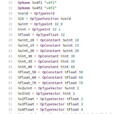
OpName
%
v4f1 
"v4f1"
OpName
%
v4f2 
"v4f2"
%
void
=
OpTypeVoid
%
26
=
OpTypeFunction
%
void
%
uint
=
OpTypeInt
32
0
%
int
=
OpTypeInt
32
1
%
float
=
OpTypeFloat
32
%
uint_10 
=
OpConstant
%
uint
10
%
uint_15 
=
OpConstant
%
uint
15
%
uint_20 
=
OpConstant
%
uint
20
%
int_30 
=
OpConstant
%
int
30
%
int_35 
=
OpConstant
%
int
35
%
int_40 
=
OpConstant
%
int
40
%
float_50 
=
OpConstant
%
float
50
%
float_60 
=
OpConstant
%
float
60
%
float_70 
=
OpConstant
%
float
70
%
v2uint 
=
OpTypeVector
%
uint
2
%
v2int 
=
OpTypeVector
%
int
2
%
v2float 
=
OpTypeVector
%
float
2
%
v3float 
=
OpTypeVector
%
float
3
%
v4float 
=
OpTypeVector
%
float
4