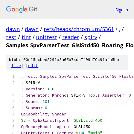
Sign in
dawn
/
dawn
/
refs/heads/chromium/5361
/
.
/
test
/
tint
/
unittest
/
reader
/
spirv
/
Samples_SpvParserTest_GlslStd450_Floating_Fl
blob: 00e15ccbed8291a5a65b74dc7f99d70c9fafa5bb
[
file
] [
edit
]
;
Test
:
Samples_SpvParserTest_GlslStd450_Floati
;
 SPIR
-
V
;
Version
:
1.0
;
Generator
:
Khronos
 SPIR
-
V 
Tools
Assembler
;
0
;
Bound
:
101
;
Schema
:
0
OpCapability
Shader
%
2
=
OpExtInstImport
"GLSL.std.450"
OpMemoryModel
Logical
 GLSL450
OpEntryPoint
GLCompute
%
100
"main"