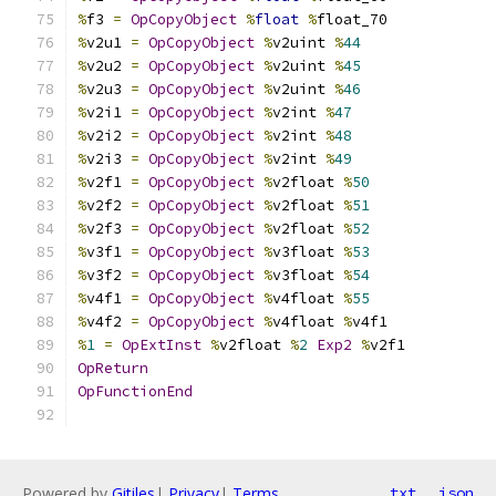
%
f3 
=
OpCopyObject
%
float
%
float_70
%
v2u1 
=
OpCopyObject
%
v2uint 
%
44
%
v2u2 
=
OpCopyObject
%
v2uint 
%
45
%
v2u3 
=
OpCopyObject
%
v2uint 
%
46
%
v2i1 
=
OpCopyObject
%
v2int 
%
47
%
v2i2 
=
OpCopyObject
%
v2int 
%
48
%
v2i3 
=
OpCopyObject
%
v2int 
%
49
%
v2f1 
=
OpCopyObject
%
v2float 
%
50
%
v2f2 
=
OpCopyObject
%
v2float 
%
51
%
v2f3 
=
OpCopyObject
%
v2float 
%
52
%
v3f1 
=
OpCopyObject
%
v3float 
%
53
%
v3f2 
=
OpCopyObject
%
v3float 
%
54
%
v4f1 
=
OpCopyObject
%
v4float 
%
55
%
v4f2 
=
OpCopyObject
%
v4float 
%
v4f1
%
1
=
OpExtInst
%
v2float 
%
2
Exp2
%
v2f1
OpReturn
OpFunctionEnd
Powered by
Gitiles
|
Privacy
|
Terms
txt
json