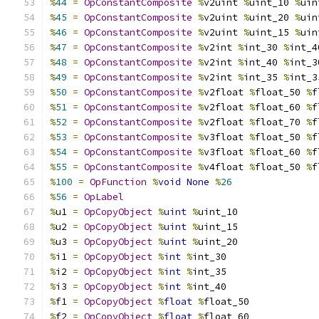
%
44
=
OpConstantComposite
%
v2uint 
%
uint_10 
%
uin
%
45
=
OpConstantComposite
%
v2uint 
%
uint_20 
%
uin
%
46
=
OpConstantComposite
%
v2uint 
%
uint_15 
%
uin
%
47
=
OpConstantComposite
%
v2int 
%
int_30 
%
int_4
%
48
=
OpConstantComposite
%
v2int 
%
int_40 
%
int_3
%
49
=
OpConstantComposite
%
v2int 
%
int_35 
%
int_3
%
50
=
OpConstantComposite
%
v2float 
%
float_50 
%
f
%
51
=
OpConstantComposite
%
v2float 
%
float_60 
%
f
%
52
=
OpConstantComposite
%
v2float 
%
float_70 
%
f
%
53
=
OpConstantComposite
%
v3float 
%
float_50 
%
f
%
54
=
OpConstantComposite
%
v3float 
%
float_60 
%
f
%
55
=
OpConstantComposite
%
v4float 
%
float_50 
%
f
%
100
=
OpFunction
%
void
None
%
26
%
56
=
OpLabel
%
u1 
=
OpCopyObject
%
uint
%
uint_10
%
u2 
=
OpCopyObject
%
uint
%
uint_15
%
u3 
=
OpCopyObject
%
uint
%
uint_20
%
i1 
=
OpCopyObject
%
int
%
int_30
%
i2 
=
OpCopyObject
%
int
%
int_35
%
i3 
=
OpCopyObject
%
int
%
int_40
%
f1 
=
OpCopyObject
%
float
%
float_50
%
f2 
=
OpCopyObject
%
float
%
float_60