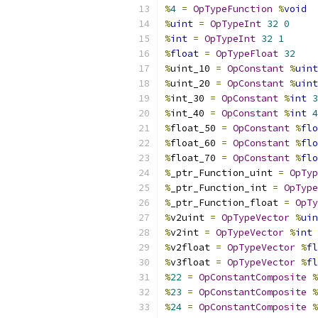
%
4
=
OpTypeFunction
%
void
%
uint
=
OpTypeInt
32
0
%
int
=
OpTypeInt
32
1
%
float
=
OpTypeFloat
32
%
uint_10 
=
OpConstant
%
uint
%
uint_20 
=
OpConstant
%
uint
%
int_30 
=
OpConstant
%
int
3
%
int_40 
=
OpConstant
%
int
4
%
float_50 
=
OpConstant
%
flo
%
float_60 
=
OpConstant
%
flo
%
float_70 
=
OpConstant
%
flo
%
_ptr_Function_uint 
=
OpTyp
%
_ptr_Function_int 
=
OpType
%
_ptr_Function_float 
=
OpTy
%
v2uint 
=
OpTypeVector
%
uin
%
v2int 
=
OpTypeVector
%
int
%
v2float 
=
OpTypeVector
%
fl
%
v3float 
=
OpTypeVector
%
fl
%
22
=
OpConstantComposite
%
%
23
=
OpConstantComposite
%
%
24
=
OpConstantComposite
%