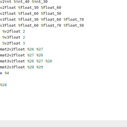
v2int 
%
int_40 
%
int_30
v2float 
%
float_50 
%
float_60
v2float 
%
float_60 
%
float_50
v3float 
%
float_50 
%
float_60 
%
float_70
v3float 
%
float_60 
%
float_70 
%
float_50
%
v2float 
2
%
v3float 
2
%
v2float 
3
mat2v2float 
%
26
%
27
mat2v2float 
%
27
%
26
mat3v2float 
%
26
%
27
%
26
mat2v3float 
%
28
%
29
e
%
4
%
28