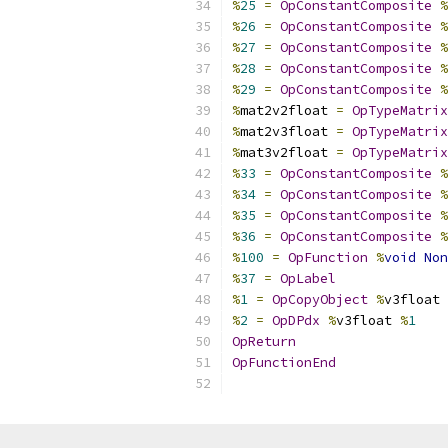
%
25
=
OpConstantComposite
%
%
26
=
OpConstantComposite
%
%
27
=
OpConstantComposite
%
%
28
=
OpConstantComposite
%
%
29
=
OpConstantComposite
%
%
mat2v2float 
=
OpTypeMatrix
%
mat2v3float 
=
OpTypeMatrix
%
mat3v2float 
=
OpTypeMatrix
%
33
=
OpConstantComposite
%
%
34
=
OpConstantComposite
%
%
35
=
OpConstantComposite
%
%
36
=
OpConstantComposite
%
%
100
=
OpFunction
%
void
Non
%
37
=
OpLabel
%
1
=
OpCopyObject
%
v3float 
%
2
=
OpDPdx
%
v3float 
%
1
OpReturn
OpFunctionEnd