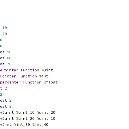
10
20
0
0
at
50
at
60
at
70
ePointer
Function
%
uint
Pointer
Function
%
int
pePointer
Function
%
float
t
2
2
oat
2
oat
3
v2uint 
%
uint_10 
%
uint_20
v2uint 
%
uint_20 
%
uint_10
v2int 
%
int_30 
%
int_40