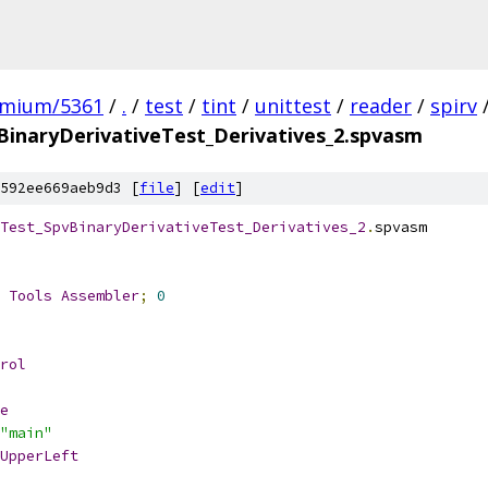
omium/5361
/
.
/
test
/
tint
/
unittest
/
reader
/
spirv
BinaryDerivativeTest_Derivatives_2.spvasm
592ee669aeb9d3 [
file
] [
edit
]
Test_SpvBinaryDerivativeTest_Derivatives_2
.
spvasm
 
Tools
Assembler
;
0
rol
e
"main"
UpperLeft