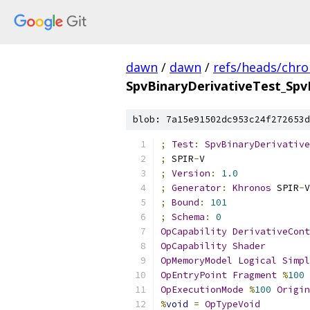
dawn
/
dawn
/
refs/heads/chr
SpvBinaryDerivativeTest_Spv
blob: 7a15e91502dc953c24f272653d
;
Test
:
SpvBinaryDerivative
;
 SPIR
-
V
;
Version
:
1.0
;
Generator
:
Khronos
 SPIR
-
V
;
Bound
:
101
;
Schema
:
0
OpCapability
DerivativeCont
OpCapability
Shader
OpMemoryModel
Logical
Simpl
OpEntryPoint
Fragment
%
100
OpExecutionMode
%
100
Origin
%
void
=
OpTypeVoid