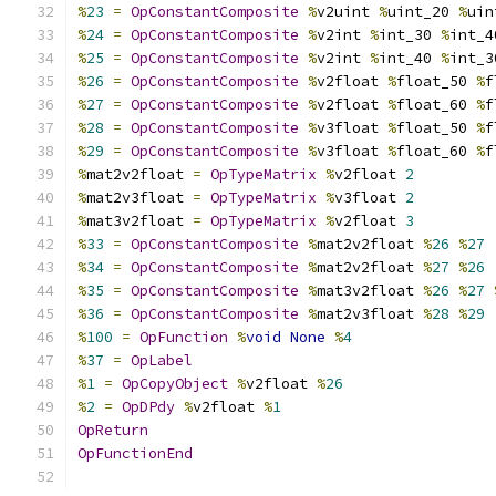
%
23
=
OpConstantComposite
%
v2uint 
%
uint_20 
%
uin
%
24
=
OpConstantComposite
%
v2int 
%
int_30 
%
int_4
%
25
=
OpConstantComposite
%
v2int 
%
int_40 
%
int_3
%
26
=
OpConstantComposite
%
v2float 
%
float_50 
%
f
%
27
=
OpConstantComposite
%
v2float 
%
float_60 
%
f
%
28
=
OpConstantComposite
%
v3float 
%
float_50 
%
f
%
29
=
OpConstantComposite
%
v3float 
%
float_60 
%
f
%
mat2v2float 
=
OpTypeMatrix
%
v2float 
2
%
mat2v3float 
=
OpTypeMatrix
%
v3float 
2
%
mat3v2float 
=
OpTypeMatrix
%
v2float 
3
%
33
=
OpConstantComposite
%
mat2v2float 
%
26
%
27
%
34
=
OpConstantComposite
%
mat2v2float 
%
27
%
26
%
35
=
OpConstantComposite
%
mat3v2float 
%
26
%
27
%
36
=
OpConstantComposite
%
mat2v3float 
%
28
%
29
%
100
=
OpFunction
%
void
None
%
4
%
37
=
OpLabel
%
1
=
OpCopyObject
%
v2float 
%
26
%
2
=
OpDPdy
%
v2float 
%
1
OpReturn
OpFunctionEnd