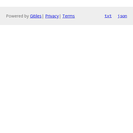
Powered by
Gitiles
|
Privacy
|
Terms
txt
json