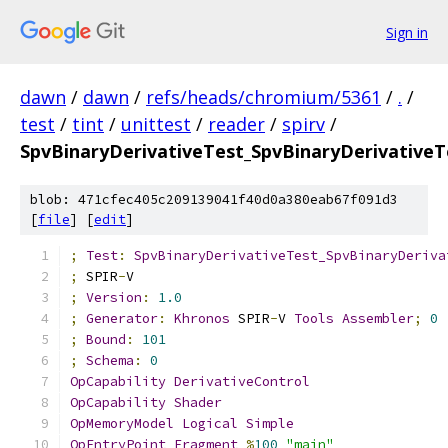
Sign in
dawn
/
dawn
/
refs/heads/chromium/5361
/
.
/
test
/
tint
/
unittest
/
reader
/
spirv
/
SpvBinaryDerivativeTest_SpvBinaryDerivativeT
blob: 471cfec405c209139041f40d0a380eab67f091d3
[
file
] [
edit
]
;
Test
:
SpvBinaryDerivativeTest_SpvBinaryDeriva
;
 SPIR
-
V
;
Version
:
1.0
;
Generator
:
Khronos
 SPIR
-
V 
Tools
Assembler
;
0
;
Bound
:
101
;
Schema
:
0
OpCapability
DerivativeControl
OpCapability
Shader
OpMemoryModel
Logical
Simple
OpEntryPoint
Fragment
%
100
"main"