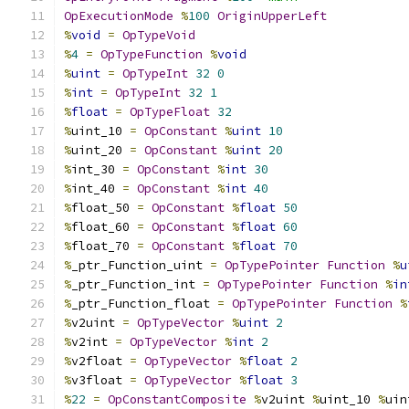
OpExecutionMode
%
100
OriginUpperLeft
%
void
=
OpTypeVoid
%
4
=
OpTypeFunction
%
void
%
uint
=
OpTypeInt
32
0
%
int
=
OpTypeInt
32
1
%
float
=
OpTypeFloat
32
%
uint_10 
=
OpConstant
%
uint
10
%
uint_20 
=
OpConstant
%
uint
20
%
int_30 
=
OpConstant
%
int
30
%
int_40 
=
OpConstant
%
int
40
%
float_50 
=
OpConstant
%
float
50
%
float_60 
=
OpConstant
%
float
60
%
float_70 
=
OpConstant
%
float
70
%
_ptr_Function_uint 
=
OpTypePointer
Function
%
u
%
_ptr_Function_int 
=
OpTypePointer
Function
%
in
%
_ptr_Function_float 
=
OpTypePointer
Function
%
%
v2uint 
=
OpTypeVector
%
uint
2
%
v2int 
=
OpTypeVector
%
int
2
%
v2float 
=
OpTypeVector
%
float
2
%
v3float 
=
OpTypeVector
%
float
3
%
22
=
OpConstantComposite
%
v2uint 
%
uint_10 
%
uin