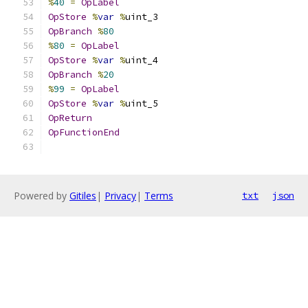
%
40
=
OpLabel
OpStore
%
var
%
uint_3
OpBranch
%
80
%
80
=
OpLabel
OpStore
%
var
%
uint_4
OpBranch
%
20
%
99
=
OpLabel
OpStore
%
var
%
uint_5
OpReturn
OpFunctionEnd
Powered by
Gitiles
|
Privacy
|
Terms
txt
json