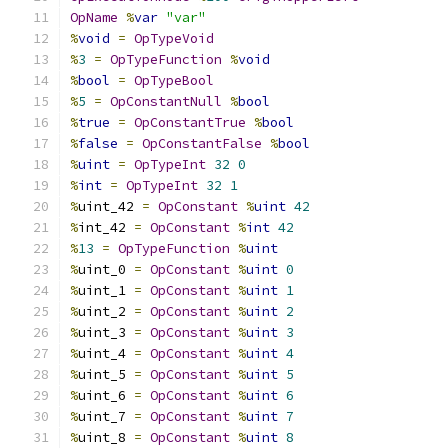
OpName
%
var
"var"
%
void
=
OpTypeVoid
%
3
=
OpTypeFunction
%
void
%
bool
=
OpTypeBool
%
5
=
OpConstantNull
%
bool
%
true
=
OpConstantTrue
%
bool
%
false
=
OpConstantFalse
%
bool
%
uint
=
OpTypeInt
32
0
%
int
=
OpTypeInt
32
1
%
uint_42 
=
OpConstant
%
uint
42
%
int_42 
=
OpConstant
%
int
42
%
13
=
OpTypeFunction
%
uint
%
uint_0 
=
OpConstant
%
uint
0
%
uint_1 
=
OpConstant
%
uint
1
%
uint_2 
=
OpConstant
%
uint
2
%
uint_3 
=
OpConstant
%
uint
3
%
uint_4 
=
OpConstant
%
uint
4
%
uint_5 
=
OpConstant
%
uint
5
%
uint_6 
=
OpConstant
%
uint
6
%
uint_7 
=
OpConstant
%
uint
7
%
uint_8 
=
OpConstant
%
uint
8