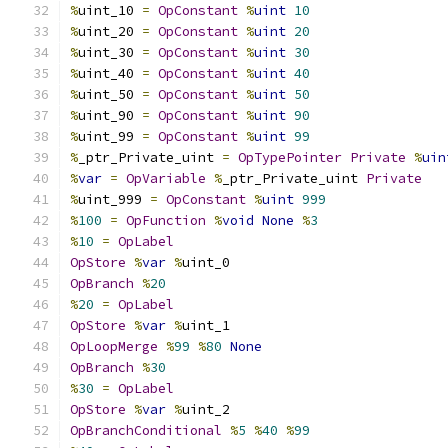
%
uint_10 
=
OpConstant
%
uint
10
%
uint_20 
=
OpConstant
%
uint
20
%
uint_30 
=
OpConstant
%
uint
30
%
uint_40 
=
OpConstant
%
uint
40
%
uint_50 
=
OpConstant
%
uint
50
%
uint_90 
=
OpConstant
%
uint
90
%
uint_99 
=
OpConstant
%
uint
99
%
_ptr_Private_uint 
=
OpTypePointer
Private
%
uin
%
var
=
OpVariable
%
_ptr_Private_uint 
Private
%
uint_999 
=
OpConstant
%
uint
999
%
100
=
OpFunction
%
void
None
%
3
%
10
=
OpLabel
OpStore
%
var
%
uint_0
OpBranch
%
20
%
20
=
OpLabel
OpStore
%
var
%
uint_1
OpLoopMerge
%
99
%
80
None
OpBranch
%
30
%
30
=
OpLabel
OpStore
%
var
%
uint_2
OpBranchConditional
%
5
%
40
%
99