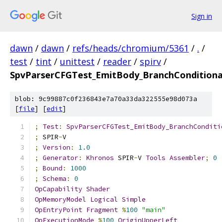
Sign in
dawn
/
dawn
/
refs/heads/chromium/5361
/
.
/
test
/
tint
/
unittest
/
reader
/
spirv
/
SpvParserCFGTest_EmitBody_BranchCondition
blob: 9c99887c0f236843e7a70a33da322555e98d073a
[
file
] [
edit
]
;
Test
:
SpvParserCFGTest_EmitBody_BranchConditi
;
 SPIR
-
V
;
Version
:
1.0
;
Generator
:
Khronos
 SPIR
-
V 
Tools
Assembler
;
0
;
Bound
:
1000
;
Schema
:
0
OpCapability
Shader
OpMemoryModel
Logical
Simple
OpEntryPoint
Fragment
%
100
"main"
OpExecutionMode
%
100
OriginUpperLeft