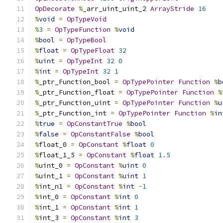
OpDecorate
%
_arr_uint_uint_2 
ArrayStride
16
%
void
=
OpTypeVoid
%
3
=
OpTypeFunction
%
void
%
bool
=
OpTypeBool
%
float
=
OpTypeFloat
32
%
uint
=
OpTypeInt
32
0
%
int
=
OpTypeInt
32
1
%
_ptr_Function_bool 
=
OpTypePointer
Function
%
b
%
_ptr_Function_float 
=
OpTypePointer
Function
%
%
_ptr_Function_uint 
=
OpTypePointer
Function
%
u
%
_ptr_Function_int 
=
OpTypePointer
Function
%
in
%
true
=
OpConstantTrue
%
bool
%
false
=
OpConstantFalse
%
bool
%
float_0 
=
OpConstant
%
float
0
%
float_1_5 
=
OpConstant
%
float
1.5
%
uint_0 
=
OpConstant
%
uint
0
%
uint_1 
=
OpConstant
%
uint
1
%
int_n1 
=
OpConstant
%
int
-
1
%
int_0 
=
OpConstant
%
int
0
%
int_1 
=
OpConstant
%
int
1
%
int_3 
=
OpConstant
%
int
3