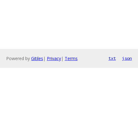
Powered by
Gitiles
|
Privacy
|
Terms
txt
json