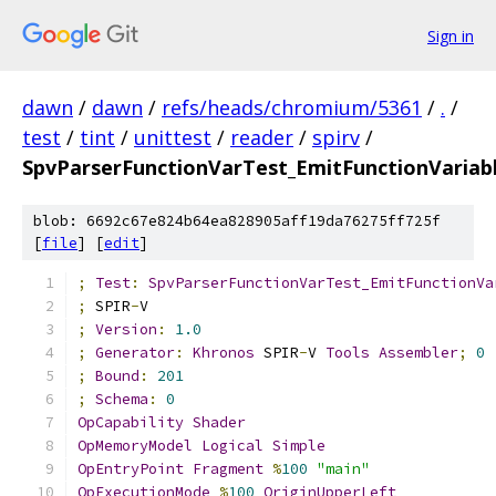
Sign in
dawn
/
dawn
/
refs/heads/chromium/5361
/
.
/
test
/
tint
/
unittest
/
reader
/
spirv
/
SpvParserFunctionVarTest_EmitFunctionVariable
blob: 6692c67e824b64ea828905aff19da76275ff725f
[
file
] [
edit
]
;
Test
:
SpvParserFunctionVarTest_EmitFunctionVa
;
 SPIR
-
V
;
Version
:
1.0
;
Generator
:
Khronos
 SPIR
-
V 
Tools
Assembler
;
0
;
Bound
:
201
;
Schema
:
0
OpCapability
Shader
OpMemoryModel
Logical
Simple
OpEntryPoint
Fragment
%
100
"main"
OpExecutionMode
%
100
OriginUpperLeft