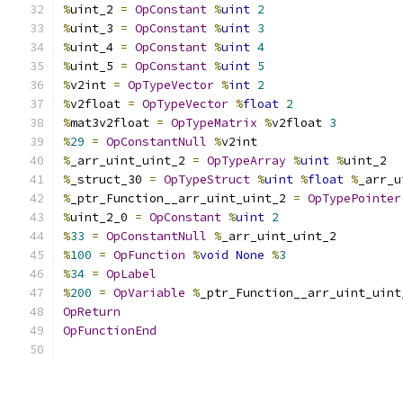
%
uint_2 
=
OpConstant
%
uint
2
%
uint_3 
=
OpConstant
%
uint
3
%
uint_4 
=
OpConstant
%
uint
4
%
uint_5 
=
OpConstant
%
uint
5
%
v2int 
=
OpTypeVector
%
int
2
%
v2float 
=
OpTypeVector
%
float
2
%
mat3v2float 
=
OpTypeMatrix
%
v2float 
3
%
29
=
OpConstantNull
%
v2int
%
_arr_uint_uint_2 
=
OpTypeArray
%
uint
%
uint_2
%
_struct_30 
=
OpTypeStruct
%
uint
%
float
%
_arr_u
%
_ptr_Function__arr_uint_uint_2 
=
OpTypePointer
%
uint_2_0 
=
OpConstant
%
uint
2
%
33
=
OpConstantNull
%
_arr_uint_uint_2
%
100
=
OpFunction
%
void
None
%
3
%
34
=
OpLabel
%
200
=
OpVariable
%
_ptr_Function__arr_uint_uint
OpReturn
OpFunctionEnd