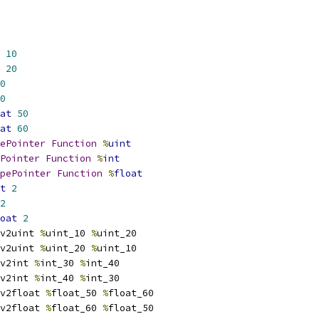
10
20
0
0
at
50
at
60
ePointer
Function
%
uint
Pointer
Function
%
int
pePointer
Function
%
float
t
2
2
oat
2
v2uint 
%
uint_10 
%
uint_20
v2uint 
%
uint_20 
%
uint_10
v2int 
%
int_30 
%
int_40
v2int 
%
int_40 
%
int_30
v2float 
%
float_50 
%
float_60
v2float 
%
float_60 
%
float_50