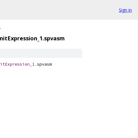
Sign in
/
mitExpression_1.spvasm
itExpression_1
.
spvasm