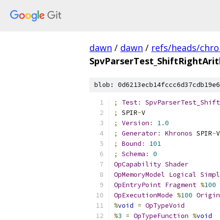
dawn
/
dawn
/
refs/heads/chr
SpvParserTest_ShiftRightAri
blob: 0d6213ecb14fccc6d37cdb19e6
;
Test
:
SpvParserTest_Shift
;
 SPIR
-
V
;
Version
:
1.0
;
Generator
:
Khronos
 SPIR
-
V
;
Bound
:
101
;
Schema
:
0
OpCapability
Shader
OpMemoryModel
Logical
Simpl
OpEntryPoint
Fragment
%
100
OpExecutionMode
%
100
Origin
%
void
=
OpTypeVoid
%
3
=
OpTypeFunction
%
void