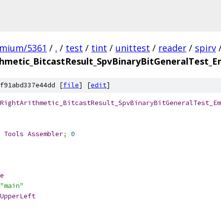
omium/5361
/
.
/
test
/
tint
/
unittest
/
reader
/
spirv
thmetic_BitcastResult_SpvBinaryBitGeneralTest_E
f91abd337e44dd [
file
] [
edit
]
RightArithmetic_BitcastResult_SpvBinaryBitGeneralTest_Em
 
Tools
Assembler
;
0
e
"main"
UpperLeft