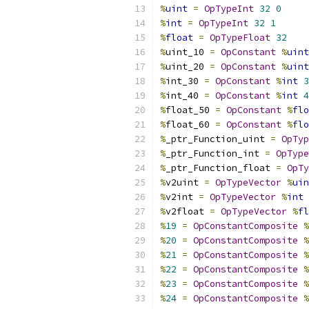
%
uint
=
OpTypeInt
32
0
%
int
=
OpTypeInt
32
1
%
float
=
OpTypeFloat
32
%
uint_10 
=
OpConstant
%
uint
%
uint_20 
=
OpConstant
%
uint
%
int_30 
=
OpConstant
%
int
3
%
int_40 
=
OpConstant
%
int
4
%
float_50 
=
OpConstant
%
flo
%
float_60 
=
OpConstant
%
flo
%
_ptr_Function_uint 
=
OpTyp
%
_ptr_Function_int 
=
OpType
%
_ptr_Function_float 
=
OpTy
%
v2uint 
=
OpTypeVector
%
uin
%
v2int 
=
OpTypeVector
%
int
%
v2float 
=
OpTypeVector
%
fl
%
19
=
OpConstantComposite
%
%
20
=
OpConstantComposite
%
%
21
=
OpConstantComposite
%
%
22
=
OpConstantComposite
%
%
23
=
OpConstantComposite
%
%
24
=
OpConstantComposite
%