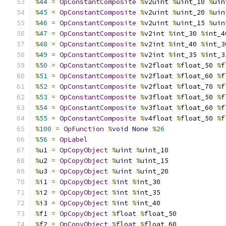
%
44
=
OpConstantComposite
%
v2uint 
%
uint_10 
%
uin
%
45
=
OpConstantComposite
%
v2uint 
%
uint_20 
%
uin
%
46
=
OpConstantComposite
%
v2uint 
%
uint_15 
%
uin
%
47
=
OpConstantComposite
%
v2int 
%
int_30 
%
int_4
%
48
=
OpConstantComposite
%
v2int 
%
int_40 
%
int_3
%
49
=
OpConstantComposite
%
v2int 
%
int_35 
%
int_3
%
50
=
OpConstantComposite
%
v2float 
%
float_50 
%
f
%
51
=
OpConstantComposite
%
v2float 
%
float_60 
%
f
%
52
=
OpConstantComposite
%
v2float 
%
float_70 
%
f
%
53
=
OpConstantComposite
%
v3float 
%
float_50 
%
f
%
54
=
OpConstantComposite
%
v3float 
%
float_60 
%
f
%
55
=
OpConstantComposite
%
v4float 
%
float_50 
%
f
%
100
=
OpFunction
%
void
None
%
26
%
56
=
OpLabel
%
u1 
=
OpCopyObject
%
uint
%
uint_10
%
u2 
=
OpCopyObject
%
uint
%
uint_15
%
u3 
=
OpCopyObject
%
uint
%
uint_20
%
i1 
=
OpCopyObject
%
int
%
int_30
%
i2 
=
OpCopyObject
%
int
%
int_35
%
i3 
=
OpCopyObject
%
int
%
int_40
%
f1 
=
OpCopyObject
%
float
%
float_50
%
f2 
=
OpCopyObject
%
float
%
float_60