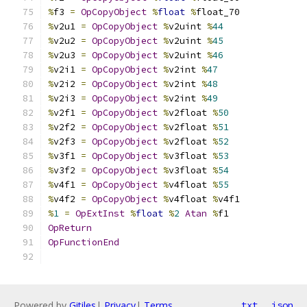
%
f3 
=
OpCopyObject
%
float
%
float_70
%
v2u1 
=
OpCopyObject
%
v2uint 
%
44
%
v2u2 
=
OpCopyObject
%
v2uint 
%
45
%
v2u3 
=
OpCopyObject
%
v2uint 
%
46
%
v2i1 
=
OpCopyObject
%
v2int 
%
47
%
v2i2 
=
OpCopyObject
%
v2int 
%
48
%
v2i3 
=
OpCopyObject
%
v2int 
%
49
%
v2f1 
=
OpCopyObject
%
v2float 
%
50
%
v2f2 
=
OpCopyObject
%
v2float 
%
51
%
v2f3 
=
OpCopyObject
%
v2float 
%
52
%
v3f1 
=
OpCopyObject
%
v3float 
%
53
%
v3f2 
=
OpCopyObject
%
v3float 
%
54
%
v4f1 
=
OpCopyObject
%
v4float 
%
55
%
v4f2 
=
OpCopyObject
%
v4float 
%
v4f1
%
1
=
OpExtInst
%
float
%
2
Atan
%
f1
OpReturn
OpFunctionEnd
Powered by
Gitiles
|
Privacy
|
Terms
txt
json