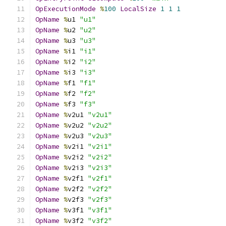
OpExecutionMode
%
100
LocalSize
1
1
1
OpName
%
u1 
"u1"
OpName
%
u2 
"u2"
OpName
%
u3 
"u3"
OpName
%
i1 
"i1"
OpName
%
i2 
"i2"
OpName
%
i3 
"i3"
OpName
%
f1 
"f1"
OpName
%
f2 
"f2"
OpName
%
f3 
"f3"
OpName
%
v2u1 
"v2u1"
OpName
%
v2u2 
"v2u2"
OpName
%
v2u3 
"v2u3"
OpName
%
v2i1 
"v2i1"
OpName
%
v2i2 
"v2i2"
OpName
%
v2i3 
"v2i3"
OpName
%
v2f1 
"v2f1"
OpName
%
v2f2 
"v2f2"
OpName
%
v2f3 
"v2f3"
OpName
%
v3f1 
"v3f1"
OpName
%
v3f2 
"v3f2"