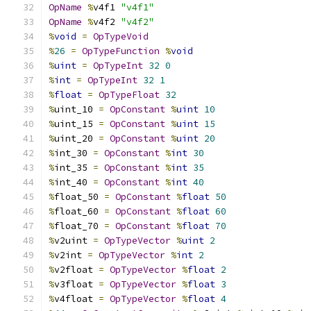
OpName
%
v4f1 
"v4f1"
OpName
%
v4f2 
"v4f2"
%
void
=
OpTypeVoid
%
26
=
OpTypeFunction
%
void
%
uint
=
OpTypeInt
32
0
%
int
=
OpTypeInt
32
1
%
float
=
OpTypeFloat
32
%
uint_10 
=
OpConstant
%
uint
10
%
uint_15 
=
OpConstant
%
uint
15
%
uint_20 
=
OpConstant
%
uint
20
%
int_30 
=
OpConstant
%
int
30
%
int_35 
=
OpConstant
%
int
35
%
int_40 
=
OpConstant
%
int
40
%
float_50 
=
OpConstant
%
float
50
%
float_60 
=
OpConstant
%
float
60
%
float_70 
=
OpConstant
%
float
70
%
v2uint 
=
OpTypeVector
%
uint
2
%
v2int 
=
OpTypeVector
%
int
2
%
v2float 
=
OpTypeVector
%
float
2
%
v3float 
=
OpTypeVector
%
float
3
%
v4float 
=
OpTypeVector
%
float
4