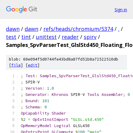
Sign in
dawn
/
dawn
/
refs/heads/chromium/5374
/
.
/
test
/
tint
/
unittest
/
reader
/
spirv
/
Samples_SpvParserTest_GlslStd450_Floating_Flo
blob: 60e094f5d0744fe43bd8a87fd51b8a72522510db
[
file
] [
edit
]
;
Test
:
Samples_SpvParserTest_GlslStd450_Floati
;
 SPIR
-
V
;
Version
:
1.0
;
Generator
:
Khronos
 SPIR
-
V 
Tools
Assembler
;
0
;
Bound
:
101
;
Schema
:
0
OpCapability
Shader
%
2
=
OpExtInstImport
"GLSL.std.450"
OpMemoryModel
Logical
 GLSL450
OpEntryPoint
GLCompute
%
100
"main"