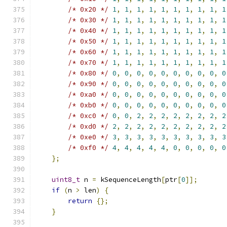
/* 0x20 */
1
,
1
,
1
,
1
,
1
,
1
,
1
,
1
,
1
,
1
/* 0x30 */
1
,
1
,
1
,
1
,
1
,
1
,
1
,
1
,
1
,
1
/* 0x40 */
1
,
1
,
1
,
1
,
1
,
1
,
1
,
1
,
1
,
1
/* 0x50 */
1
,
1
,
1
,
1
,
1
,
1
,
1
,
1
,
1
,
1
/* 0x60 */
1
,
1
,
1
,
1
,
1
,
1
,
1
,
1
,
1
,
1
/* 0x70 */
1
,
1
,
1
,
1
,
1
,
1
,
1
,
1
,
1
,
1
/* 0x80 */
0
,
0
,
0
,
0
,
0
,
0
,
0
,
0
,
0
,
0
/* 0x90 */
0
,
0
,
0
,
0
,
0
,
0
,
0
,
0
,
0
,
0
/* 0xa0 */
0
,
0
,
0
,
0
,
0
,
0
,
0
,
0
,
0
,
0
/* 0xb0 */
0
,
0
,
0
,
0
,
0
,
0
,
0
,
0
,
0
,
0
/* 0xc0 */
0
,
0
,
2
,
2
,
2
,
2
,
2
,
2
,
2
,
2
/* 0xd0 */
2
,
2
,
2
,
2
,
2
,
2
,
2
,
2
,
2
,
2
/* 0xe0 */
3
,
3
,
3
,
3
,
3
,
3
,
3
,
3
,
3
,
3
/* 0xf0 */
4
,
4
,
4
,
4
,
4
,
0
,
0
,
0
,
0
,
0
};
uint8_t
 n 
=
 kSequenceLength
[
ptr
[
0
]];
if
(
n 
>
 len
)
{
return
{};
}