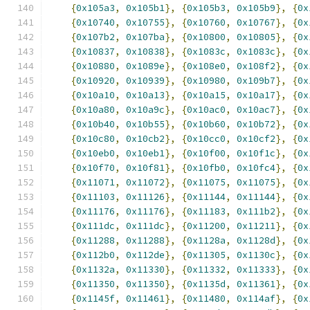
{
0x105a3
,
0x105b1
},
{
0x105b3
,
0x105b9
},
{
0x
{
0x10740
,
0x10755
},
{
0x10760
,
0x10767
},
{
0x
{
0x107b2
,
0x107ba
},
{
0x10800
,
0x10805
},
{
0x
{
0x10837
,
0x10838
},
{
0x1083c
,
0x1083c
},
{
0x
{
0x10880
,
0x1089e
},
{
0x108e0
,
0x108f2
},
{
0x
{
0x10920
,
0x10939
},
{
0x10980
,
0x109b7
},
{
0x
{
0x10a10
,
0x10a13
},
{
0x10a15
,
0x10a17
},
{
0x
{
0x10a80
,
0x10a9c
},
{
0x10ac0
,
0x10ac7
},
{
0x
{
0x10b40
,
0x10b55
},
{
0x10b60
,
0x10b72
},
{
0x
{
0x10c80
,
0x10cb2
},
{
0x10cc0
,
0x10cf2
},
{
0x
{
0x10eb0
,
0x10eb1
},
{
0x10f00
,
0x10f1c
},
{
0x
{
0x10f70
,
0x10f81
},
{
0x10fb0
,
0x10fc4
},
{
0x
{
0x11071
,
0x11072
},
{
0x11075
,
0x11075
},
{
0x
{
0x11103
,
0x11126
},
{
0x11144
,
0x11144
},
{
0x
{
0x11176
,
0x11176
},
{
0x11183
,
0x111b2
},
{
0x
{
0x111dc
,
0x111dc
},
{
0x11200
,
0x11211
},
{
0x
{
0x11288
,
0x11288
},
{
0x1128a
,
0x1128d
},
{
0x
{
0x112b0
,
0x112de
},
{
0x11305
,
0x1130c
},
{
0x
{
0x1132a
,
0x11330
},
{
0x11332
,
0x11333
},
{
0x
{
0x11350
,
0x11350
},
{
0x1135d
,
0x11361
},
{
0x
{
0x1145f
,
0x11461
},
{
0x11480
,
0x114af
},
{
0x