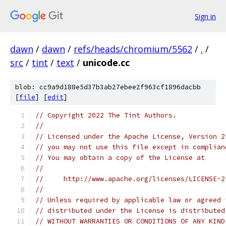
Sign in
dawn
/
dawn
/
refs/heads/chromium/5562
/
.
/
src
/
tint
/
text
/
unicode.cc
blob: cc9a9d188e5d37b3ab27ebee2f963cf1896dacbb
[
file
] [
edit
]
// Copyright 2022 The Tint Authors.
//
// Licensed under the Apache License, Version 2
// you may not use this file except in complian
// You may obtain a copy of the License at
//
//     http://www.apache.org/licenses/LICENSE-2
//
// Unless required by applicable law or agreed 
// distributed under the License is distributed
// WITHOUT WARRANTIES OR CONDITIONS OF ANY KIND