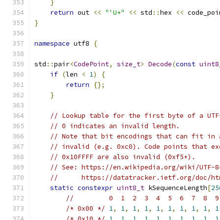
}
return
 out 
<<
"'U+"
<<
 std
::
hex 
<<
 code_poi
}
namespace
 utf8 
{
std
::
pair
<
CodePoint
,
size_t
>
Decode
(
const
uint8
if
(
len 
<
1
)
{
return
{};
}
// Lookup table for the first byte of a UTF
// 0 indicates an invalid length.
// Note that bit encodings that can fit in 
// invalid (e.g. 0xc0). Code points that ex
// 0x10FFFF are also invalid (0xf5+).
// See: https://en.wikipedia.org/wiki/UTF-8
//      https://datatracker.ietf.org/doc/ht
static
constexpr
uint8_t
 kSequenceLength
[
25
//         0  1  2  3  4  5  6  7  8  9
/* 0x00 */
1
,
1
,
1
,
1
,
1
,
1
,
1
,
1
,
1
,
1
/* 0x10 */
1
,
1
,
1
,
1
,
1
,
1
,
1
,
1
,
1
,
1