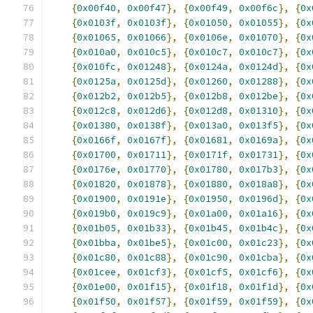
{
0x00f40
,
0x00f47
},
{
0x00f49
,
0x00f6c
},
{
0x
{
0x0103f
,
0x0103f
},
{
0x01050
,
0x01055
},
{
0x
{
0x01065
,
0x01066
},
{
0x0106e
,
0x01070
},
{
0x
{
0x010a0
,
0x010c5
},
{
0x010c7
,
0x010c7
},
{
0x
{
0x010fc
,
0x01248
},
{
0x0124a
,
0x0124d
},
{
0x
{
0x0125a
,
0x0125d
},
{
0x01260
,
0x01288
},
{
0x
{
0x012b2
,
0x012b5
},
{
0x012b8
,
0x012be
},
{
0x
{
0x012c8
,
0x012d6
},
{
0x012d8
,
0x01310
},
{
0x
{
0x01380
,
0x0138f
},
{
0x013a0
,
0x013f5
},
{
0x
{
0x0166f
,
0x0167f
},
{
0x01681
,
0x0169a
},
{
0x
{
0x01700
,
0x01711
},
{
0x0171f
,
0x01731
},
{
0x
{
0x0176e
,
0x01770
},
{
0x01780
,
0x017b3
},
{
0x
{
0x01820
,
0x01878
},
{
0x01880
,
0x018a8
},
{
0x
{
0x01900
,
0x0191e
},
{
0x01950
,
0x0196d
},
{
0x
{
0x019b0
,
0x019c9
},
{
0x01a00
,
0x01a16
},
{
0x
{
0x01b05
,
0x01b33
},
{
0x01b45
,
0x01b4c
},
{
0x
{
0x01bba
,
0x01be5
},
{
0x01c00
,
0x01c23
},
{
0x
{
0x01c80
,
0x01c88
},
{
0x01c90
,
0x01cba
},
{
0x
{
0x01cee
,
0x01cf3
},
{
0x01cf5
,
0x01cf6
},
{
0x
{
0x01e00
,
0x01f15
},
{
0x01f18
,
0x01f1d
},
{
0x
{
0x01f50
,
0x01f57
},
{
0x01f59
,
0x01f59
},
{
0x