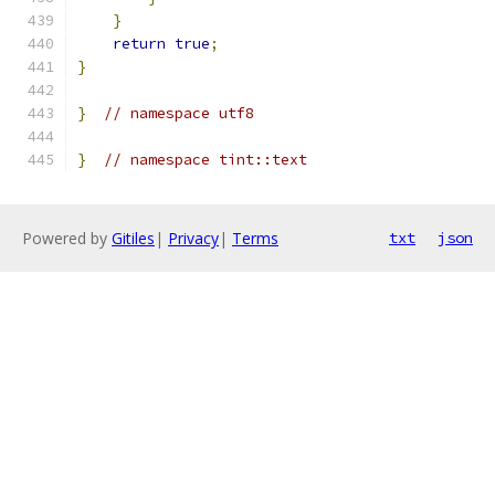
}
return
true
;
}
}
// namespace utf8
}
// namespace tint::text
Powered by
Gitiles
|
Privacy
|
Terms
txt
json