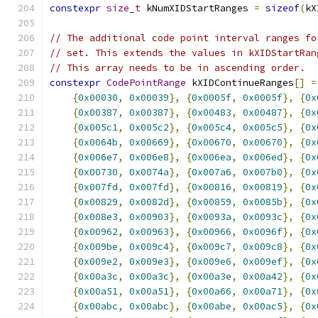
constexpr
size_t
 kNumXIDStartRanges 
=
sizeof
(
kX
// The additional code point interval ranges fo
// set. This extends the values in kXIDStartRan
// This array needs to be in ascending order.
constexpr
CodePointRange
 kXIDContinueRanges
[]
=
{
0x00030
,
0x00039
},
{
0x0005f
,
0x0005f
},
{
0x
{
0x00387
,
0x00387
},
{
0x00483
,
0x00487
},
{
0x
{
0x005c1
,
0x005c2
},
{
0x005c4
,
0x005c5
},
{
0x
{
0x0064b
,
0x00669
},
{
0x00670
,
0x00670
},
{
0x
{
0x006e7
,
0x006e8
},
{
0x006ea
,
0x006ed
},
{
0x
{
0x00730
,
0x0074a
},
{
0x007a6
,
0x007b0
},
{
0x
{
0x007fd
,
0x007fd
},
{
0x00816
,
0x00819
},
{
0x
{
0x00829
,
0x0082d
},
{
0x00859
,
0x0085b
},
{
0x
{
0x008e3
,
0x00903
},
{
0x0093a
,
0x0093c
},
{
0x
{
0x00962
,
0x00963
},
{
0x00966
,
0x0096f
},
{
0x
{
0x009be
,
0x009c4
},
{
0x009c7
,
0x009c8
},
{
0x
{
0x009e2
,
0x009e3
},
{
0x009e6
,
0x009ef
},
{
0x
{
0x00a3c
,
0x00a3c
},
{
0x00a3e
,
0x00a42
},
{
0x
{
0x00a51
,
0x00a51
},
{
0x00a66
,
0x00a71
},
{
0x
{
0x00abc
,
0x00abc
},
{
0x00abe
,
0x00ac5
},
{
0x