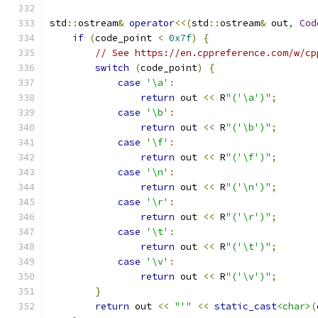
std
::
ostream
&
operator
<<(
std
::
ostream
&
 out
,
Cod
if
(
code_point 
<
0x7f
)
{
// See https://en.cppreference.com/w/cp
switch
(
code_point
)
{
case
'\a'
:
return
 out 
<<
 R
"('\a')"
;
case
'\b'
:
return
 out 
<<
 R
"('\b')"
;
case
'\f'
:
return
 out 
<<
 R
"('\f')"
;
case
'\n'
:
return
 out 
<<
 R
"('\n')"
;
case
'\r'
:
return
 out 
<<
 R
"('\r')"
;
case
'\t'
:
return
 out 
<<
 R
"('\t')"
;
case
'\v'
:
return
 out 
<<
 R
"('\v')"
;
}
return
 out 
<<
"'"
<<
static_cast
<char>
(