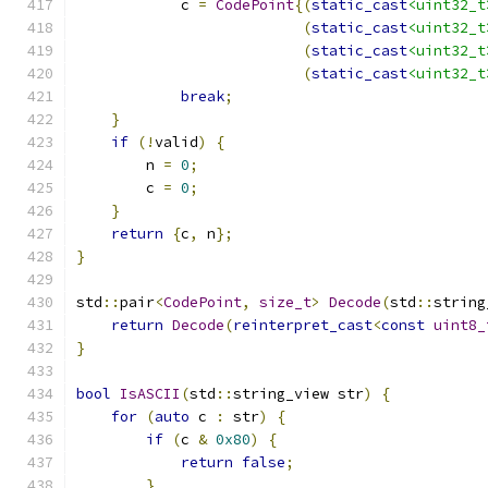
            c 
=
CodePoint
{(
static_cast
<uint32_t
(
static_cast
<uint32_t
(
static_cast
<uint32_t
(
static_cast
<uint32_t
break
;
}
if
(!
valid
)
{
        n 
=
0
;
        c 
=
0
;
}
return
{
c
,
 n
};
}
std
::
pair
<
CodePoint
,
size_t
>
Decode
(
std
::
string
return
Decode
(
reinterpret_cast
<
const
uint8_
}
bool
IsASCII
(
std
::
string_view str
)
{
for
(
auto
 c 
:
 str
)
{
if
(
c 
&
0x80
)
{
return
false
;
}