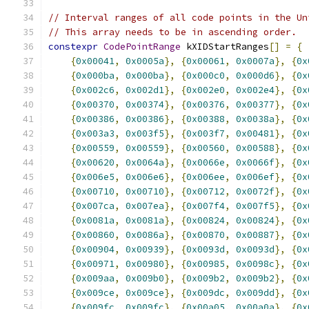
// Interval ranges of all code points in the Un
// This array needs to be in ascending order.
constexpr
CodePointRange
 kXIDStartRanges
[]
=
{
{
0x00041
,
0x0005a
},
{
0x00061
,
0x0007a
},
{
0x
{
0x000ba
,
0x000ba
},
{
0x000c0
,
0x000d6
},
{
0x
{
0x002c6
,
0x002d1
},
{
0x002e0
,
0x002e4
},
{
0x
{
0x00370
,
0x00374
},
{
0x00376
,
0x00377
},
{
0x
{
0x00386
,
0x00386
},
{
0x00388
,
0x0038a
},
{
0x
{
0x003a3
,
0x003f5
},
{
0x003f7
,
0x00481
},
{
0x
{
0x00559
,
0x00559
},
{
0x00560
,
0x00588
},
{
0x
{
0x00620
,
0x0064a
},
{
0x0066e
,
0x0066f
},
{
0x
{
0x006e5
,
0x006e6
},
{
0x006ee
,
0x006ef
},
{
0x
{
0x00710
,
0x00710
},
{
0x00712
,
0x0072f
},
{
0x
{
0x007ca
,
0x007ea
},
{
0x007f4
,
0x007f5
},
{
0x
{
0x0081a
,
0x0081a
},
{
0x00824
,
0x00824
},
{
0x
{
0x00860
,
0x0086a
},
{
0x00870
,
0x00887
},
{
0x
{
0x00904
,
0x00939
},
{
0x0093d
,
0x0093d
},
{
0x
{
0x00971
,
0x00980
},
{
0x00985
,
0x0098c
},
{
0x
{
0x009aa
,
0x009b0
},
{
0x009b2
,
0x009b2
},
{
0x
{
0x009ce
,
0x009ce
},
{
0x009dc
,
0x009dd
},
{
0x
{
0x009fc
,
0x009fc
},
{
0x00a05
,
0x00a0a
},
{
0x