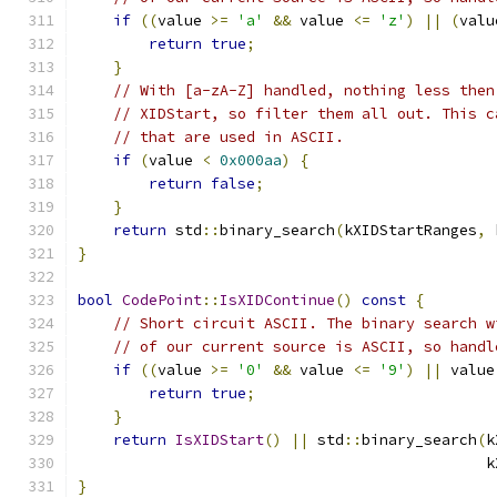
if
((
value 
>=
'a'
&&
 value 
<=
'z'
)
||
(
valu
return
true
;
}
// With [a-zA-Z] handled, nothing less then
// XIDStart, so filter them all out. This c
// that are used in ASCII.
if
(
value 
<
0x000aa
)
{
return
false
;
}
return
 std
::
binary_search
(
kXIDStartRanges
,
 
}
bool
CodePoint
::
IsXIDContinue
()
const
{
// Short circuit ASCII. The binary search w
// of our current source is ASCII, so handl
if
((
value 
>=
'0'
&&
 value 
<=
'9'
)
||
 value
return
true
;
}
return
IsXIDStart
()
||
 std
::
binary_search
(
k
                                              k
}