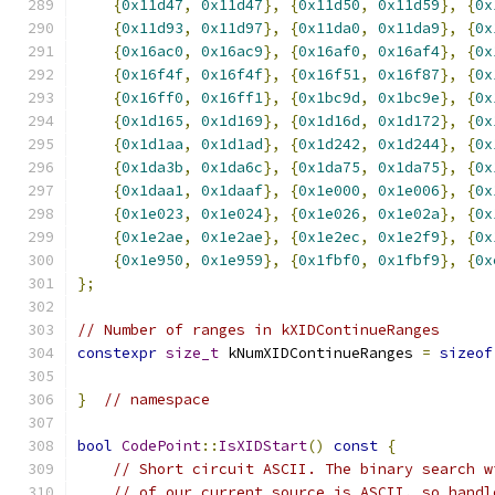
{
0x11d47
,
0x11d47
},
{
0x11d50
,
0x11d59
},
{
0x
{
0x11d93
,
0x11d97
},
{
0x11da0
,
0x11da9
},
{
0x
{
0x16ac0
,
0x16ac9
},
{
0x16af0
,
0x16af4
},
{
0x
{
0x16f4f
,
0x16f4f
},
{
0x16f51
,
0x16f87
},
{
0x
{
0x16ff0
,
0x16ff1
},
{
0x1bc9d
,
0x1bc9e
},
{
0x
{
0x1d165
,
0x1d169
},
{
0x1d16d
,
0x1d172
},
{
0x
{
0x1d1aa
,
0x1d1ad
},
{
0x1d242
,
0x1d244
},
{
0x
{
0x1da3b
,
0x1da6c
},
{
0x1da75
,
0x1da75
},
{
0x
{
0x1daa1
,
0x1daaf
},
{
0x1e000
,
0x1e006
},
{
0x
{
0x1e023
,
0x1e024
},
{
0x1e026
,
0x1e02a
},
{
0x
{
0x1e2ae
,
0x1e2ae
},
{
0x1e2ec
,
0x1e2f9
},
{
0x
{
0x1e950
,
0x1e959
},
{
0x1fbf0
,
0x1fbf9
},
{
0x
};
// Number of ranges in kXIDContinueRanges
constexpr
size_t
 kNumXIDContinueRanges 
=
sizeof
}
// namespace
bool
CodePoint
::
IsXIDStart
()
const
{
// Short circuit ASCII. The binary search w
// of our current source is ASCII, so handl