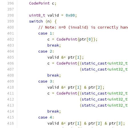
CodePoint
 c
;
uint8_t
 valid 
=
0x80
;
switch
(
n
)
{
// Note: n=0 (invalid) is correctly han
case
1
:
            c 
=
CodePoint
{
ptr
[
0
]};
break
;
case
2
:
            valid 
&=
 ptr
[
1
];
            c 
=
CodePoint
{(
static_cast
<uint32_t
(
static_cast
<uint32_t
break
;
case
3
:
            valid 
&=
 ptr
[
1
]
&
 ptr
[
2
];
            c 
=
CodePoint
{(
static_cast
<uint32_t
(
static_cast
<uint32_t
(
static_cast
<uint32_t
break
;
case
4
:
            valid 
&=
 ptr
[
1
]
&
 ptr
[
2
]
&
 ptr
[
3
];