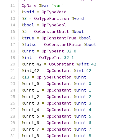
OpName
%
var
"var"
%
void
=
OpTypeVoid
%
3
=
OpTypeFunction
%
void
%
bool
=
OpTypeBool
%
5
=
OpConstantNull
%
bool
%
true
=
OpConstantTrue
%
bool
%
false
=
OpConstantFalse
%
bool
%
uint
=
OpTypeInt
32
0
%
int
=
OpTypeInt
32
1
%
uint_42 
=
OpConstant
%
uint
42
%
int_42 
=
OpConstant
%
int
42
%
13
=
OpTypeFunction
%
uint
%
uint_0 
=
OpConstant
%
uint
0
%
uint_1 
=
OpConstant
%
uint
1
%
uint_2 
=
OpConstant
%
uint
2
%
uint_3 
=
OpConstant
%
uint
3
%
uint_4 
=
OpConstant
%
uint
4
%
uint_5 
=
OpConstant
%
uint
5
%
uint_6 
=
OpConstant
%
uint
6
%
uint_7 
=
OpConstant
%
uint
7
%
uint_8 
=
OpConstant
%
uint
8