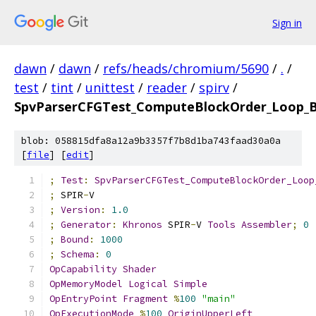
Sign in
dawn
/
dawn
/
refs/heads/chromium/5690
/
.
/
test
/
tint
/
unittest
/
reader
/
spirv
/
SpvParserCFGTest_ComputeBlockOrder_Loop_
blob: 058815dfa8a12a9b3357f7b8d1ba743faad30a0a
[
file
] [
edit
]
;
Test
:
SpvParserCFGTest_ComputeBlockOrder_Loop
;
 SPIR
-
V
;
Version
:
1.0
;
Generator
:
Khronos
 SPIR
-
V 
Tools
Assembler
;
0
;
Bound
:
1000
;
Schema
:
0
OpCapability
Shader
OpMemoryModel
Logical
Simple
OpEntryPoint
Fragment
%
100
"main"
OpExecutionMode
%
100
OriginUpperLeft