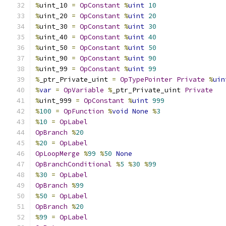
%
uint_10 
=
OpConstant
%
uint
10
%
uint_20 
=
OpConstant
%
uint
20
%
uint_30 
=
OpConstant
%
uint
30
%
uint_40 
=
OpConstant
%
uint
40
%
uint_50 
=
OpConstant
%
uint
50
%
uint_90 
=
OpConstant
%
uint
90
%
uint_99 
=
OpConstant
%
uint
99
%
_ptr_Private_uint 
=
OpTypePointer
Private
%
uin
%
var
=
OpVariable
%
_ptr_Private_uint 
Private
%
uint_999 
=
OpConstant
%
uint
999
%
100
=
OpFunction
%
void
None
%
3
%
10
=
OpLabel
OpBranch
%
20
%
20
=
OpLabel
OpLoopMerge
%
99
%
50
None
OpBranchConditional
%
5
%
30
%
99
%
30
=
OpLabel
OpBranch
%
99
%
50
=
OpLabel
OpBranch
%
20
%
99
=
OpLabel