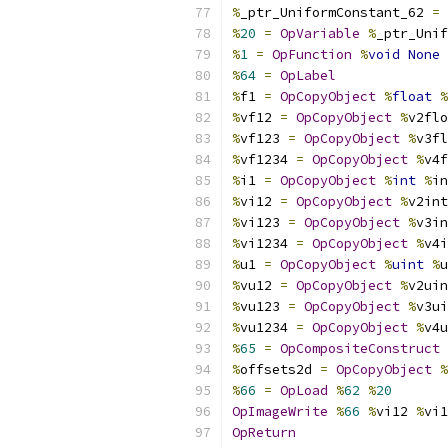
%
_ptr_UniformConstant_62 
=
%
20
=
OpVariable
%
_ptr_Unif
%
1
=
OpFunction
%
void
None
%
64
=
OpLabel
%
f1 
=
OpCopyObject
%
float
%
%
vf12 
=
OpCopyObject
%
v2flo
%
vf123 
=
OpCopyObject
%
v3fl
%
vf1234 
=
OpCopyObject
%
v4f
%
i1 
=
OpCopyObject
%
int
%
in
%
vi12 
=
OpCopyObject
%
v2int
%
vi123 
=
OpCopyObject
%
v3in
%
vi1234 
=
OpCopyObject
%
v4i
%
u1 
=
OpCopyObject
%
uint
%
u
%
vu12 
=
OpCopyObject
%
v2uin
%
vu123 
=
OpCopyObject
%
v3ui
%
vu1234 
=
OpCopyObject
%
v4u
%
65
=
OpCompositeConstruct
%
offsets2d 
=
OpCopyObject
%
%
66
=
OpLoad
%
62
%
20
OpImageWrite
%
66
%
vi12 
%
vi1
OpReturn