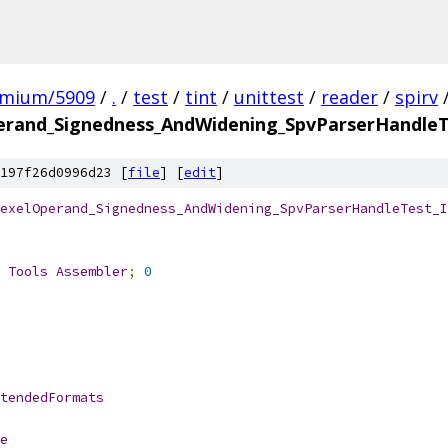
omium/5909
/
.
/
test
/
tint
/
unittest
/
reader
/
spirv
rand_Signedness_AndWidening_SpvParserHandleT
197f26d0996d23 [
file
] [
edit
]
exelOperand_Signedness_AndWidening_SpvParserHandleTest_I
 
Tools
Assembler
;
0
tendedFormats
e