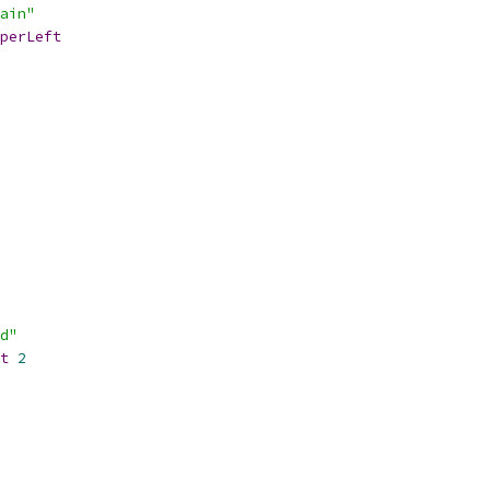
ain"
perLeft
d"
t
2