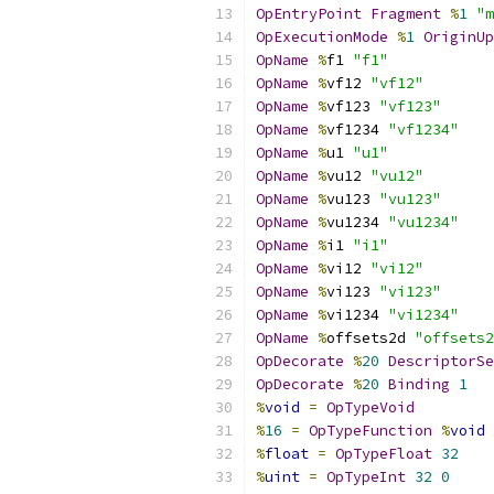
OpEntryPoint
Fragment
%
1
"m
OpExecutionMode
%
1
OriginUp
OpName
%
f1 
"f1"
OpName
%
vf12 
"vf12"
OpName
%
vf123 
"vf123"
OpName
%
vf1234 
"vf1234"
OpName
%
u1 
"u1"
OpName
%
vu12 
"vu12"
OpName
%
vu123 
"vu123"
OpName
%
vu1234 
"vu1234"
OpName
%
i1 
"i1"
OpName
%
vi12 
"vi12"
OpName
%
vi123 
"vi123"
OpName
%
vi1234 
"vi1234"
OpName
%
offsets2d 
"offsets2
OpDecorate
%
20
DescriptorSe
OpDecorate
%
20
Binding
1
%
void
=
OpTypeVoid
%
16
=
OpTypeFunction
%
void
%
float
=
OpTypeFloat
32
%
uint
=
OpTypeInt
32
0