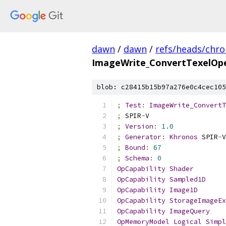
dawn
/
dawn
/
refs/heads/chr
ImageWrite_ConvertTexelOpe
blob: c28415b15b97a276e0c4cec105
;
Test
:
ImageWrite_ConvertT
;
 SPIR
-
V
;
Version
:
1.0
;
Generator
:
Khronos
 SPIR
-
V
;
Bound
:
67
;
Schema
:
0
OpCapability
Shader
OpCapability
Sampled1D
OpCapability
Image1D
OpCapability
StorageImageEx
OpCapability
ImageQuery
OpMemoryModel
Logical
Simpl