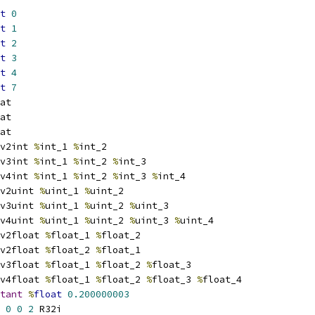
t
0
t
1
t
2
t
3
t
4
t
7
at
at
at
v2int 
%
int_1 
%
int_2
v3int 
%
int_1 
%
int_2 
%
int_3
v4int 
%
int_1 
%
int_2 
%
int_3 
%
int_4
v2uint 
%
uint_1 
%
uint_2
v3uint 
%
uint_1 
%
uint_2 
%
uint_3
v4uint 
%
uint_1 
%
uint_2 
%
uint_3 
%
uint_4
v2float 
%
float_1 
%
float_2
v2float 
%
float_2 
%
float_1
v3float 
%
float_1 
%
float_2 
%
float_3
v4float 
%
float_1 
%
float_2 
%
float_3 
%
float_4
tant
%
float
0.200000003
0
0
2
 R32i