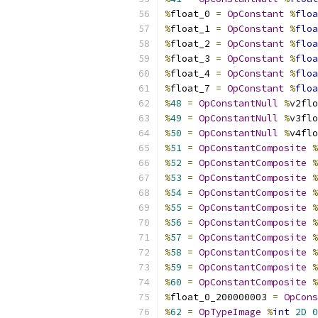
%
float_0 
=
OpConstant
%
floa
%
float_1 
=
OpConstant
%
floa
%
float_2 
=
OpConstant
%
floa
%
float_3 
=
OpConstant
%
floa
%
float_4 
=
OpConstant
%
floa
%
float_7 
=
OpConstant
%
floa
%
48
=
OpConstantNull
%
v2flo
%
49
=
OpConstantNull
%
v3flo
%
50
=
OpConstantNull
%
v4flo
%
51
=
OpConstantComposite
%
%
52
=
OpConstantComposite
%
%
53
=
OpConstantComposite
%
%
54
=
OpConstantComposite
%
%
55
=
OpConstantComposite
%
%
56
=
OpConstantComposite
%
%
57
=
OpConstantComposite
%
%
58
=
OpConstantComposite
%
%
59
=
OpConstantComposite
%
%
60
=
OpConstantComposite
%
%
float_0_200000003 
=
OpCons
%
62
=
OpTypeImage
%
int
2D
0