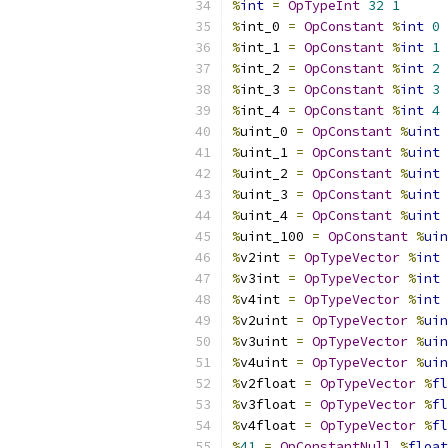
%
int
=
OpTypeInt
32
1
%
int_0 
=
OpConstant
%
int
0
%
int_1 
=
OpConstant
%
int
1
%
int_2 
=
OpConstant
%
int
2
%
int_3 
=
OpConstant
%
int
3
%
int_4 
=
OpConstant
%
int
4
%
uint_0 
=
OpConstant
%
uint
%
uint_1 
=
OpConstant
%
uint
%
uint_2 
=
OpConstant
%
uint
%
uint_3 
=
OpConstant
%
uint
%
uint_4 
=
OpConstant
%
uint
%
uint_100 
=
OpConstant
%
uin
%
v2int 
=
OpTypeVector
%
int
%
v3int 
=
OpTypeVector
%
int
%
v4int 
=
OpTypeVector
%
int
%
v2uint 
=
OpTypeVector
%
uin
%
v3uint 
=
OpTypeVector
%
uin
%
v4uint 
=
OpTypeVector
%
uin
%
v2float 
=
OpTypeVector
%
fl
%
v3float 
=
OpTypeVector
%
fl
%
v4float 
=
OpTypeVector
%
fl
%
41
=
OpConstantNull
%
float