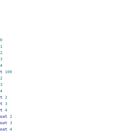
0
1
2
3
4
t
100
2
3
4
t
2
t
3
t
4
oat
2
oat
3
oat
4