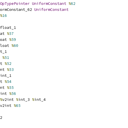
OpTypePointer
UniformConstant
%
62
ormConstant_62 
UniformConstant
%
16
float_1
at 
%
57
oat 
%
59
loat 
%
60
t_1
 
%
51
t 
%
52
nt 
%
53
int_1
t 
%
54
nt 
%
55
int 
%
56
%
v2int 
%
int_3 
%
int_4
v2int 
%
65
2