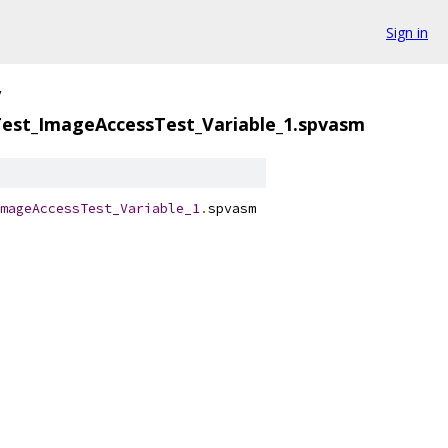
Sign in
/
est_ImageAccessTest_Variable_1.spvasm
mageAccessTest_Variable_1
.
spvasm