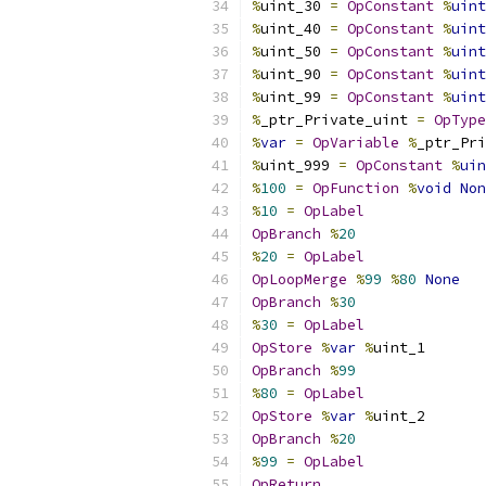
%
uint_30 
=
OpConstant
%
uint
%
uint_40 
=
OpConstant
%
uint
%
uint_50 
=
OpConstant
%
uint
%
uint_90 
=
OpConstant
%
uint
%
uint_99 
=
OpConstant
%
uint
%
_ptr_Private_uint 
=
OpType
%
var
=
OpVariable
%
_ptr_Pri
%
uint_999 
=
OpConstant
%
uin
%
100
=
OpFunction
%
void
Non
%
10
=
OpLabel
OpBranch
%
20
%
20
=
OpLabel
OpLoopMerge
%
99
%
80
None
OpBranch
%
30
%
30
=
OpLabel
OpStore
%
var
%
uint_1
OpBranch
%
99
%
80
=
OpLabel
OpStore
%
var
%
uint_2
OpBranch
%
20
%
99
=
OpLabel
OpReturn