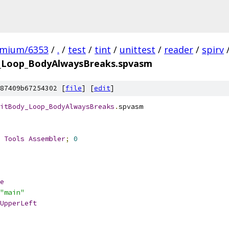
omium/6353
/
.
/
test
/
tint
/
unittest
/
reader
/
spirv
_Loop_BodyAlwaysBreaks.spvasm
87409b67254302 [
file
] [
edit
]
itBody_Loop_BodyAlwaysBreaks
.
spvasm
 
Tools
Assembler
;
0
e
"main"
UpperLeft