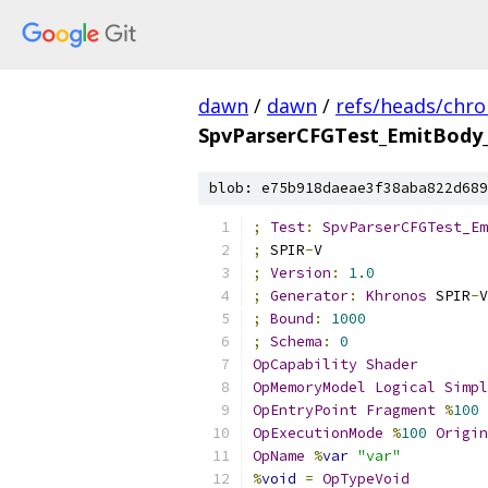
dawn
/
dawn
/
refs/heads/chr
SpvParserCFGTest_EmitBody
blob: e75b918daeae3f38aba822d689
;
Test
:
SpvParserCFGTest_Em
;
 SPIR
-
V
;
Version
:
1.0
;
Generator
:
Khronos
 SPIR
-
V
;
Bound
:
1000
;
Schema
:
0
OpCapability
Shader
OpMemoryModel
Logical
Simpl
OpEntryPoint
Fragment
%
100
OpExecutionMode
%
100
Origin
OpName
%
var
"var"
%
void
=
OpTypeVoid