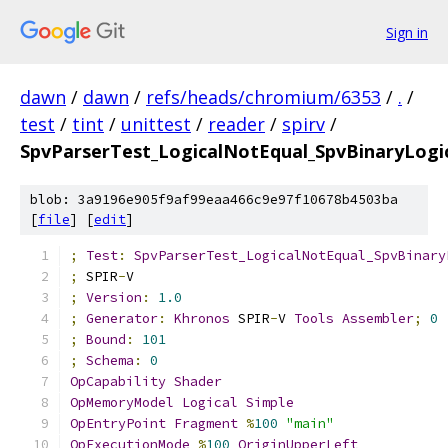
Sign in
dawn
/
dawn
/
refs/heads/chromium/6353
/
.
/
test
/
tint
/
unittest
/
reader
/
spirv
/
SpvParserTest_LogicalNotEqual_SpvBinaryLogi
blob: 3a9196e905f9af99eaa466c9e97f10678b4503ba
[
file
] [
edit
]
;
Test
:
SpvParserTest_LogicalNotEqual_SpvBinary
;
 SPIR
-
V
;
Version
:
1.0
;
Generator
:
Khronos
 SPIR
-
V 
Tools
Assembler
;
0
;
Bound
:
101
;
Schema
:
0
OpCapability
Shader
OpMemoryModel
Logical
Simple
OpEntryPoint
Fragment
%
100
"main"
OpExecutionMode
%
100
OriginUpperLeft