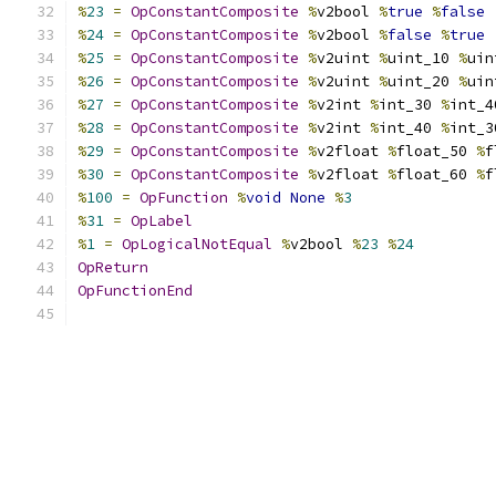
%
23
=
OpConstantComposite
%
v2bool 
%
true
%
false
%
24
=
OpConstantComposite
%
v2bool 
%
false
%
true
%
25
=
OpConstantComposite
%
v2uint 
%
uint_10 
%
uin
%
26
=
OpConstantComposite
%
v2uint 
%
uint_20 
%
uin
%
27
=
OpConstantComposite
%
v2int 
%
int_30 
%
int_4
%
28
=
OpConstantComposite
%
v2int 
%
int_40 
%
int_3
%
29
=
OpConstantComposite
%
v2float 
%
float_50 
%
f
%
30
=
OpConstantComposite
%
v2float 
%
float_60 
%
f
%
100
=
OpFunction
%
void
None
%
3
%
31
=
OpLabel
%
1
=
OpLogicalNotEqual
%
v2bool 
%
23
%
24
OpReturn
OpFunctionEnd