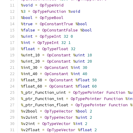
%
void
=
OpTypeVoid
%
3
=
OpTypeFunction
%
void
%
bool
=
OpTypeBool
%
true
=
OpConstantTrue
%
bool
%
false
=
OpConstantFalse
%
bool
%
uint
=
OpTypeInt
32
0
%
int
=
OpTypeInt
32
1
%
float
=
OpTypeFloat
32
%
uint_10 
=
OpConstant
%
uint
10
%
uint_20 
=
OpConstant
%
uint
20
%
int_30 
=
OpConstant
%
int
30
%
int_40 
=
OpConstant
%
int
40
%
float_50 
=
OpConstant
%
float
50
%
float_60 
=
OpConstant
%
float
60
%
_ptr_Function_uint 
=
OpTypePointer
Function
%
u
%
_ptr_Function_int 
=
OpTypePointer
Function
%
in
%
_ptr_Function_float 
=
OpTypePointer
Function
%
%
v2bool 
=
OpTypeVector
%
bool
2
%
v2uint 
=
OpTypeVector
%
uint
2
%
v2int 
=
OpTypeVector
%
int
2
%
v2float 
=
OpTypeVector
%
float
2