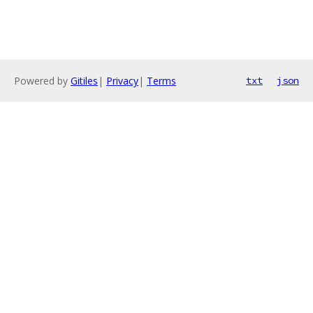
Powered by
Gitiles
|
Privacy
|
Terms
txt
json