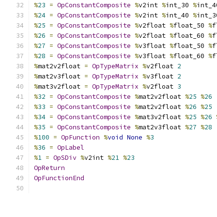
%
23
=
OpConstantComposite
%
v2int 
%
int_30 
%
int_4
%
24
=
OpConstantComposite
%
v2int 
%
int_40 
%
int_3
%
25
=
OpConstantComposite
%
v2float 
%
float_50 
%
f
%
26
=
OpConstantComposite
%
v2float 
%
float_60 
%
f
%
27
=
OpConstantComposite
%
v3float 
%
float_50 
%
f
%
28
=
OpConstantComposite
%
v3float 
%
float_60 
%
f
%
mat2v2float 
=
OpTypeMatrix
%
v2float 
2
%
mat2v3float 
=
OpTypeMatrix
%
v3float 
2
%
mat3v2float 
=
OpTypeMatrix
%
v2float 
3
%
32
=
OpConstantComposite
%
mat2v2float 
%
25
%
26
%
33
=
OpConstantComposite
%
mat2v2float 
%
26
%
25
%
34
=
OpConstantComposite
%
mat3v2float 
%
25
%
26
%
35
=
OpConstantComposite
%
mat2v3float 
%
27
%
28
%
100
=
OpFunction
%
void
None
%
3
%
36
=
OpLabel
%
1
=
OpSDiv
%
v2int 
%
21
%
23
OpReturn
OpFunctionEnd