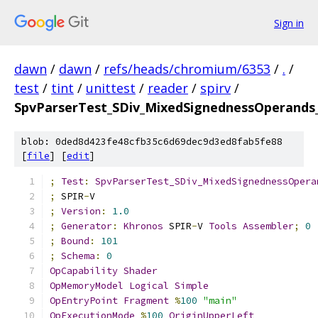
Sign in
dawn
/
dawn
/
refs/heads/chromium/6353
/
.
/
test
/
tint
/
unittest
/
reader
/
spirv
/
SpvParserTest_SDiv_MixedSignednessOperands_
blob: 0ded8d423fe48cfb35c6d69dec9d3ed8fab5fe88
[
file
] [
edit
]
;
Test
:
SpvParserTest_SDiv_MixedSignednessOpera
;
 SPIR
-
V
;
Version
:
1.0
;
Generator
:
Khronos
 SPIR
-
V 
Tools
Assembler
;
0
;
Bound
:
101
;
Schema
:
0
OpCapability
Shader
OpMemoryModel
Logical
Simple
OpEntryPoint
Fragment
%
100
"main"
OpExecutionMode
%
100
OriginUpperLeft