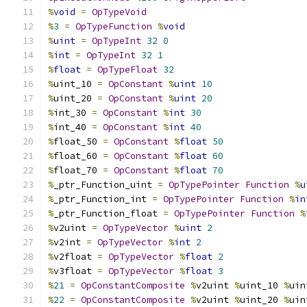
%
void
=
OpTypeVoid
%
3
=
OpTypeFunction
%
void
%
uint
=
OpTypeInt
32
0
%
int
=
OpTypeInt
32
1
%
float
=
OpTypeFloat
32
%
uint_10 
=
OpConstant
%
uint
10
%
uint_20 
=
OpConstant
%
uint
20
%
int_30 
=
OpConstant
%
int
30
%
int_40 
=
OpConstant
%
int
40
%
float_50 
=
OpConstant
%
float
50
%
float_60 
=
OpConstant
%
float
60
%
float_70 
=
OpConstant
%
float
70
%
_ptr_Function_uint 
=
OpTypePointer
Function
%
u
%
_ptr_Function_int 
=
OpTypePointer
Function
%
in
%
_ptr_Function_float 
=
OpTypePointer
Function
%
%
v2uint 
=
OpTypeVector
%
uint
2
%
v2int 
=
OpTypeVector
%
int
2
%
v2float 
=
OpTypeVector
%
float
2
%
v3float 
=
OpTypeVector
%
float
3
%
21
=
OpConstantComposite
%
v2uint 
%
uint_10 
%
uin
%
22
=
OpConstantComposite
%
v2uint 
%
uint_20 
%
uin