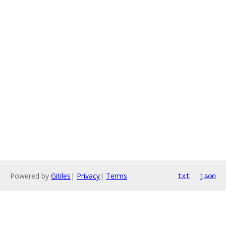
Powered by
Gitiles
|
Privacy
|
Terms
txt
json