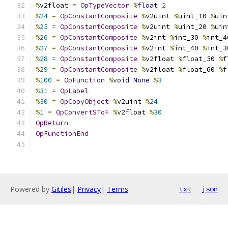
%
v2float 
=
OpTypeVector
%
float
2
%
24
=
OpConstantComposite
%
v2uint 
%
uint_10 
%
uin
%
25
=
OpConstantComposite
%
v2uint 
%
uint_20 
%
uin
%
26
=
OpConstantComposite
%
v2int 
%
int_30 
%
int_4
%
27
=
OpConstantComposite
%
v2int 
%
int_40 
%
int_3
%
28
=
OpConstantComposite
%
v2float 
%
float_50 
%
f
%
29
=
OpConstantComposite
%
v2float 
%
float_60 
%
f
%
100
=
OpFunction
%
void
None
%
3
%
31
=
OpLabel
%
30
=
OpCopyObject
%
v2uint 
%
24
%
1
=
OpConvertSToF
%
v2float 
%
30
OpReturn
OpFunctionEnd
Powered by
Gitiles
|
Privacy
|
Terms
txt
json