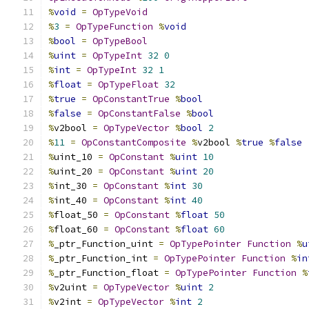
%
void
=
OpTypeVoid
%
3
=
OpTypeFunction
%
void
%
bool
=
OpTypeBool
%
uint
=
OpTypeInt
32
0
%
int
=
OpTypeInt
32
1
%
float
=
OpTypeFloat
32
%
true
=
OpConstantTrue
%
bool
%
false
=
OpConstantFalse
%
bool
%
v2bool 
=
OpTypeVector
%
bool
2
%
11
=
OpConstantComposite
%
v2bool 
%
true
%
false
%
uint_10 
=
OpConstant
%
uint
10
%
uint_20 
=
OpConstant
%
uint
20
%
int_30 
=
OpConstant
%
int
30
%
int_40 
=
OpConstant
%
int
40
%
float_50 
=
OpConstant
%
float
50
%
float_60 
=
OpConstant
%
float
60
%
_ptr_Function_uint 
=
OpTypePointer
Function
%
u
%
_ptr_Function_int 
=
OpTypePointer
Function
%
in
%
_ptr_Function_float 
=
OpTypePointer
Function
%
%
v2uint 
=
OpTypeVector
%
uint
2
%
v2int 
=
OpTypeVector
%
int
2