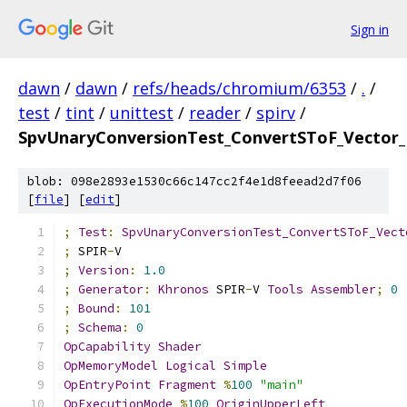
Sign in
dawn
/
dawn
/
refs/heads/chromium/6353
/
.
/
test
/
tint
/
unittest
/
reader
/
spirv
/
SpvUnaryConversionTest_ConvertSToF_Vector
blob: 098e2893e1530c66c147cc2f4e1d8feead2d7f06
[
file
] [
edit
]
;
Test
:
SpvUnaryConversionTest_ConvertSToF_Vect
;
 SPIR
-
V
;
Version
:
1.0
;
Generator
:
Khronos
 SPIR
-
V 
Tools
Assembler
;
0
;
Bound
:
101
;
Schema
:
0
OpCapability
Shader
OpMemoryModel
Logical
Simple
OpEntryPoint
Fragment
%
100
"main"
OpExecutionMode
%
100
OriginUpperLeft