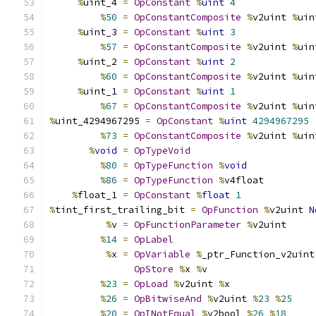
%
uint_4 
=
OpConstant
%
uint
4
%
50
=
OpConstantComposite
%
v2uint 
%
uin
%
uint_3 
=
OpConstant
%
uint
3
%
57
=
OpConstantComposite
%
v2uint 
%
uin
%
uint_2 
=
OpConstant
%
uint
2
%
60
=
OpConstantComposite
%
v2uint 
%
uin
%
uint_1 
=
OpConstant
%
uint
1
%
67
=
OpConstantComposite
%
v2uint 
%
uin
%
uint_4294967295 
=
OpConstant
%
uint
4294967295
%
73
=
OpConstantComposite
%
v2uint 
%
uin
%
void
=
OpTypeVoid
%
80
=
OpTypeFunction
%
void
%
86
=
OpTypeFunction
%
v4float
%
float_1 
=
OpConstant
%
float
1
%
tint_first_trailing_bit 
=
OpFunction
%
v2uint 
N
%
v 
=
OpFunctionParameter
%
v2uint
%
14
=
OpLabel
%
x 
=
OpVariable
%
_ptr_Function_v2uint
OpStore
%
x 
%
v
%
23
=
OpLoad
%
v2uint 
%
x
%
26
=
OpBitwiseAnd
%
v2uint 
%
23
%
25
%
20
=
OpINotEqual
%
v2bool 
%
26
%
18