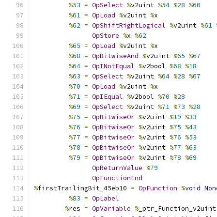
%
53
=
OpSelect
%
v2uint 
%
54
%
28
%
60
%
61
=
OpLoad
%
v2uint 
%
x
%
62
=
OpShiftRightLogical
%
v2uint 
%
61
OpStore
%
x 
%
62
%
65
=
OpLoad
%
v2uint 
%
x
%
68
=
OpBitwiseAnd
%
v2uint 
%
65
%
67
%
64
=
OpINotEqual
%
v2bool 
%
68
%
18
%
63
=
OpSelect
%
v2uint 
%
64
%
28
%
67
%
70
=
OpLoad
%
v2uint 
%
x
%
71
=
OpIEqual
%
v2bool 
%
70
%
28
%
69
=
OpSelect
%
v2uint 
%
71
%
73
%
28
%
75
=
OpBitwiseOr
%
v2uint 
%
19
%
33
%
76
=
OpBitwiseOr
%
v2uint 
%
75
%
43
%
77
=
OpBitwiseOr
%
v2uint 
%
76
%
53
%
78
=
OpBitwiseOr
%
v2uint 
%
77
%
63
%
79
=
OpBitwiseOr
%
v2uint 
%
78
%
69
OpReturnValue
%
79
OpFunctionEnd
%
firstTrailingBit_45eb10 
=
OpFunction
%
void
Non
%
83
=
OpLabel
%
res 
=
OpVariable
%
_ptr_Function_v2uint