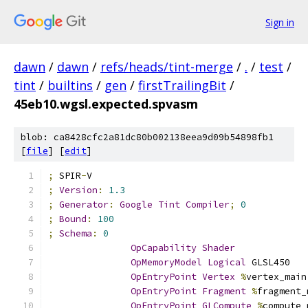
Sign in
dawn
/
dawn
/
refs/heads/tint-merge
/
.
/
test
/
tint
/
builtins
/
gen
/
firstTrailingBit
/
45eb10.wgsl.expected.spvasm
blob: ca8428cfc2a81dc80b002138eea9d09b54898fb1
[
file
] [
edit
]
;
 SPIR
-
V
;
Version
:
1.3
;
Generator
:
Google
Tint
Compiler
;
0
;
Bound
:
100
;
Schema
:
0
OpCapability
Shader
OpMemoryModel
Logical
 GLSL450
OpEntryPoint
Vertex
%
vertex_main
OpEntryPoint
Fragment
%
fragment_
OpEntryPoint
GLCompute
%
compute_