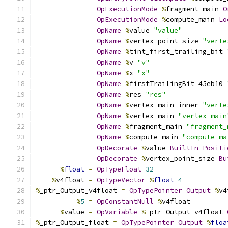
OpExecutionMode
%
fragment_main 
O
OpExecutionMode
%
compute_main 
Lo
OpName
%
value 
"value"
OpName
%
vertex_point_size 
"verte
OpName
%
tint_first_trailing_bit 
OpName
%
v 
"v"
OpName
%
x 
"x"
OpName
%
firstTrailingBit_45eb10 
OpName
%
res 
"res"
OpName
%
vertex_main_inner 
"verte
OpName
%
vertex_main 
"vertex_main
OpName
%
fragment_main 
"fragment_
OpName
%
compute_main 
"compute_ma
OpDecorate
%
value 
BuiltIn
Positi
OpDecorate
%
vertex_point_size 
Bu
%
float
=
OpTypeFloat
32
%
v4float 
=
OpTypeVector
%
float
4
%
_ptr_Output_v4float 
=
OpTypePointer
Output
%
v4
%
5
=
OpConstantNull
%
v4float
%
value 
=
OpVariable
%
_ptr_Output_v4float 
%
_ptr_Output_float 
=
OpTypePointer
Output
%
floa