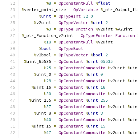
%
8
=
OpConstantNull
%
float
%
vertex_point_size 
=
OpVariable
%
_ptr_Output_fl
%
uint
=
OpTypeInt
32
0
%
v2uint 
=
OpTypeVector
%
uint
2
%
9
=
OpTypeFunction
%
v2uint 
%
v2uint
%
_ptr_Function_v2uint 
=
OpTypePointer
Function
%
18
=
OpConstantNull
%
v2uint
%
bool
=
OpTypeBool
%
v2bool 
=
OpTypeVector
%
bool
2
%
uint_65535 
=
OpConstant
%
uint
65535
%
25
=
OpConstantComposite
%
v2uint 
%
uin
%
uint_0 
=
OpConstant
%
uint
0
%
28
=
OpConstantComposite
%
v2uint 
%
uin
%
uint_16 
=
OpConstant
%
uint
16
%
30
=
OpConstantComposite
%
v2uint 
%
uin
%
uint_255 
=
OpConstant
%
uint
255
%
37
=
OpConstantComposite
%
v2uint 
%
uin
%
uint_8 
=
OpConstant
%
uint
8
%
40
=
OpConstantComposite
%
v2uint 
%
uin
%
uint_15 
=
OpConstant
%
uint
15
%
47
=
OpConstantComposite
%
v2uint 
%
uin