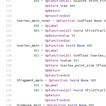
%
84
=
OpFunctionCall
%
v2uint 
%
tint_fir
OpStore
%
res 
%
84
OpReturn
OpFunctionEnd
%
vertex_main_inner 
=
OpFunction
%
v4float 
None
%
%
88
=
OpLabel
%
89
=
OpFunctionCall
%
void
%
firstTrail
OpReturnValue
%
5
OpFunctionEnd
%
vertex_main 
=
OpFunction
%
void
None
%
80
%
91
=
OpLabel
%
92
=
OpFunctionCall
%
v4float 
%
vertex_
OpStore
%
value 
%
92
OpStore
%
vertex_point_size 
%
floa
OpReturn
OpFunctionEnd
%
fragment_main 
=
OpFunction
%
void
None
%
80
%
95
=
OpLabel
%
96
=
OpFunctionCall
%
void
%
firstTrail
OpReturn
OpFunctionEnd
%
compute_main 
=
OpFunction
%
void
None
%
80