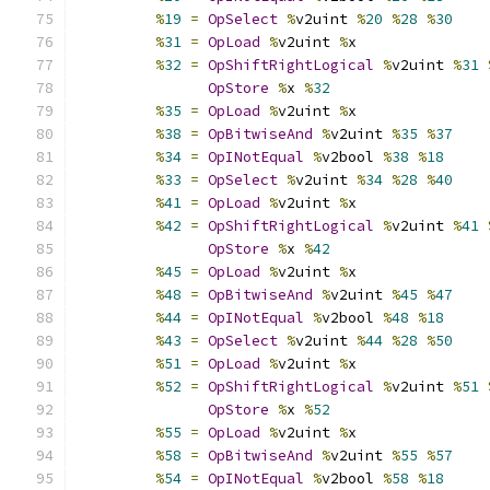
%
19
=
OpSelect
%
v2uint 
%
20
%
28
%
30
%
31
=
OpLoad
%
v2uint 
%
x
%
32
=
OpShiftRightLogical
%
v2uint 
%
31
OpStore
%
x 
%
32
%
35
=
OpLoad
%
v2uint 
%
x
%
38
=
OpBitwiseAnd
%
v2uint 
%
35
%
37
%
34
=
OpINotEqual
%
v2bool 
%
38
%
18
%
33
=
OpSelect
%
v2uint 
%
34
%
28
%
40
%
41
=
OpLoad
%
v2uint 
%
x
%
42
=
OpShiftRightLogical
%
v2uint 
%
41
OpStore
%
x 
%
42
%
45
=
OpLoad
%
v2uint 
%
x
%
48
=
OpBitwiseAnd
%
v2uint 
%
45
%
47
%
44
=
OpINotEqual
%
v2bool 
%
48
%
18
%
43
=
OpSelect
%
v2uint 
%
44
%
28
%
50
%
51
=
OpLoad
%
v2uint 
%
x
%
52
=
OpShiftRightLogical
%
v2uint 
%
51
OpStore
%
x 
%
52
%
55
=
OpLoad
%
v2uint 
%
x
%
58
=
OpBitwiseAnd
%
v2uint 
%
55
%
57
%
54
=
OpINotEqual
%
v2bool 
%
58
%
18