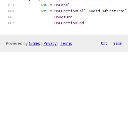
%
98
=
OpLabel
%
99
=
OpFunctionCall
%
void
%
firstTrail
OpReturn
OpFunctionEnd
Powered by
Gitiles
|
Privacy
|
Terms
txt
json