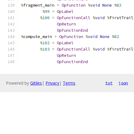
%
fragment_main 
=
OpFunction
%
void
None
%
82
%
99
=
OpLabel
%
100
=
OpFunctionCall
%
void
%
firstTrail
OpReturn
OpFunctionEnd
%
compute_main 
=
OpFunction
%
void
None
%
82
%
102
=
OpLabel
%
103
=
OpFunctionCall
%
void
%
firstTrail
OpReturn
OpFunctionEnd
Powered by
Gitiles
|
Privacy
|
Terms
txt
json