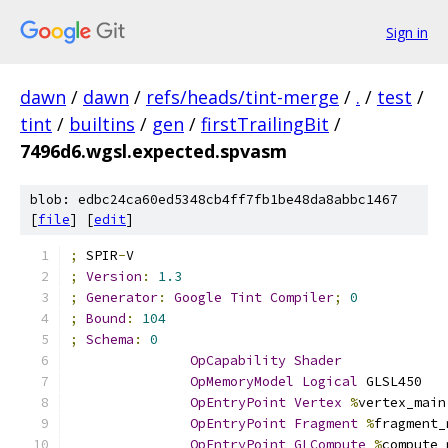
Sign in
dawn
/
dawn
/
refs/heads/tint-merge
/
.
/
test
/
tint
/
builtins
/
gen
/
firstTrailingBit
/
7496d6.wgsl.expected.spvasm
blob: edbc24ca60ed5348cb4ff7fb1be48da8abbc1467
[
file
] [
edit
]
;
 SPIR
-
V
;
Version
:
1.3
;
Generator
:
Google
Tint
Compiler
;
0
;
Bound
:
104
;
Schema
:
0
OpCapability
Shader
OpMemoryModel
Logical
 GLSL450
OpEntryPoint
Vertex
%
vertex_main
OpEntryPoint
Fragment
%
fragment_
OpEntryPoint
GLCompute
%
compute_