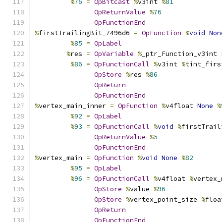
%
76
=
OpBitcast
%
v3int 
%
81
OpReturnValue
%
76
OpFunctionEnd
%
firstTrailingBit_7496d6 
=
OpFunction
%
void
Non
%
85
=
OpLabel
%
res 
=
OpVariable
%
_ptr_Function_v3int 
%
86
=
OpFunctionCall
%
v3int 
%
tint_firs
OpStore
%
res 
%
86
OpReturn
OpFunctionEnd
%
vertex_main_inner 
=
OpFunction
%
v4float 
None
%
%
92
=
OpLabel
%
93
=
OpFunctionCall
%
void
%
firstTrail
OpReturnValue
%
5
OpFunctionEnd
%
vertex_main 
=
OpFunction
%
void
None
%
82
%
95
=
OpLabel
%
96
=
OpFunctionCall
%
v4float 
%
vertex_
OpStore
%
value 
%
96
OpStore
%
vertex_point_size 
%
floa
OpReturn
OpFunctionEnd