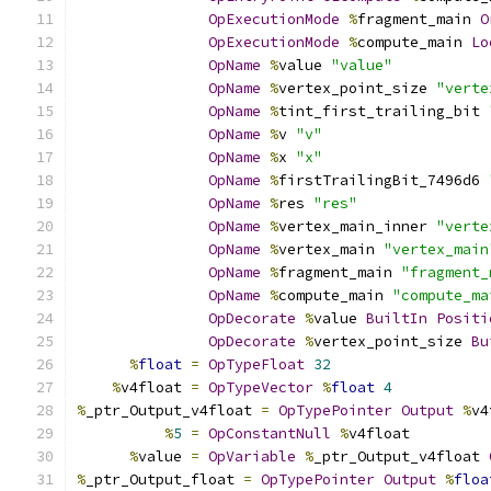
OpExecutionMode
%
fragment_main 
O
OpExecutionMode
%
compute_main 
Lo
OpName
%
value 
"value"
OpName
%
vertex_point_size 
"verte
OpName
%
tint_first_trailing_bit 
OpName
%
v 
"v"
OpName
%
x 
"x"
OpName
%
firstTrailingBit_7496d6 
OpName
%
res 
"res"
OpName
%
vertex_main_inner 
"verte
OpName
%
vertex_main 
"vertex_main
OpName
%
fragment_main 
"fragment_
OpName
%
compute_main 
"compute_ma
OpDecorate
%
value 
BuiltIn
Positi
OpDecorate
%
vertex_point_size 
Bu
%
float
=
OpTypeFloat
32
%
v4float 
=
OpTypeVector
%
float
4
%
_ptr_Output_v4float 
=
OpTypePointer
Output
%
v4
%
5
=
OpConstantNull
%
v4float
%
value 
=
OpVariable
%
_ptr_Output_v4float 
%
_ptr_Output_float 
=
OpTypePointer
Output
%
floa