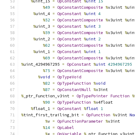
%
uint_15 
=
OpConstant
%
uint
15
%
49
=
OpConstantComposite
%
v3uint 
%
uin
%
uint_4 
=
OpConstant
%
uint
4
%
52
=
OpConstantComposite
%
v3uint 
%
uin
%
uint_3 
=
OpConstant
%
uint
3
%
59
=
OpConstantComposite
%
v3uint 
%
uin
%
uint_2 
=
OpConstant
%
uint
2
%
62
=
OpConstantComposite
%
v3uint 
%
uin
%
uint_1 
=
OpConstant
%
uint
1
%
69
=
OpConstantComposite
%
v3uint 
%
uin
%
uint_4294967295 
=
OpConstant
%
uint
4294967295
%
75
=
OpConstantComposite
%
v3uint 
%
uin
%
void
=
OpTypeVoid
%
82
=
OpTypeFunction
%
void
%
87
=
OpConstantNull
%
v3int
%
_ptr_Function_v3int 
=
OpTypePointer
Function
%
%
90
=
OpTypeFunction
%
v4float
%
float_1 
=
OpConstant
%
float
1
%
tint_first_trailing_bit 
=
OpFunction
%
v3int 
No
%
v 
=
OpFunctionParameter
%
v3int
%
14
=
OpLabel
%
x 
=
OpVariable
%
_ptr_Function_v3uint