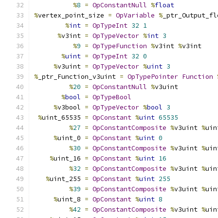
%
8
=
OpConstantNull
%
float
%
vertex_point_size 
=
OpVariable
%
_ptr_Output_fl
%
int
=
OpTypeInt
32
1
%
v3int 
=
OpTypeVector
%
int
3
%
9
=
OpTypeFunction
%
v3int 
%
v3int
%
uint
=
OpTypeInt
32
0
%
v3uint 
=
OpTypeVector
%
uint
3
%
_ptr_Function_v3uint 
=
OpTypePointer
Function
%
20
=
OpConstantNull
%
v3uint
%
bool
=
OpTypeBool
%
v3bool 
=
OpTypeVector
%
bool
3
%
uint_65535 
=
OpConstant
%
uint
65535
%
27
=
OpConstantComposite
%
v3uint 
%
uin
%
uint_0 
=
OpConstant
%
uint
0
%
30
=
OpConstantComposite
%
v3uint 
%
uin
%
uint_16 
=
OpConstant
%
uint
16
%
32
=
OpConstantComposite
%
v3uint 
%
uin
%
uint_255 
=
OpConstant
%
uint
255
%
39
=
OpConstantComposite
%
v3uint 
%
uin
%
uint_8 
=
OpConstant
%
uint
8
%
42
=
OpConstantComposite
%
v3uint 
%
uin