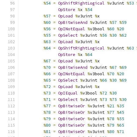
%
54
=
OpShiftRightLogical
%
v3uint 
%
53
OpStore
%
x 
%
54
%
57
=
OpLoad
%
v3uint 
%
x
%
60
=
OpBitwiseAnd
%
v3uint 
%
57
%
59
%
56
=
OpINotEqual
%
v3bool 
%
60
%
20
%
55
=
OpSelect
%
v3uint 
%
56
%
30
%
62
%
63
=
OpLoad
%
v3uint 
%
x
%
64
=
OpShiftRightLogical
%
v3uint 
%
63
OpStore
%
x 
%
64
%
67
=
OpLoad
%
v3uint 
%
x
%
70
=
OpBitwiseAnd
%
v3uint 
%
67
%
69
%
66
=
OpINotEqual
%
v3bool 
%
70
%
20
%
65
=
OpSelect
%
v3uint 
%
66
%
30
%
69
%
72
=
OpLoad
%
v3uint 
%
x
%
73
=
OpIEqual
%
v3bool 
%
72
%
30
%
71
=
OpSelect
%
v3uint 
%
73
%
75
%
30
%
77
=
OpBitwiseOr
%
v3uint 
%
21
%
35
%
78
=
OpBitwiseOr
%
v3uint 
%
77
%
45
%
79
=
OpBitwiseOr
%
v3uint 
%
78
%
55
%
80
=
OpBitwiseOr
%
v3uint 
%
79
%
65
%
81
=
OpBitwiseOr
%
v3uint 
%
80
%
71