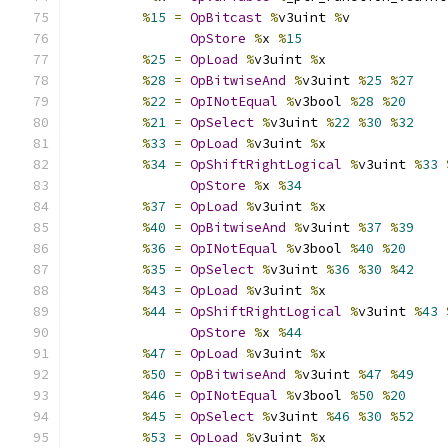
%
15
=
OpBitcast
%
v3uint 
%
v
OpStore
%
x 
%
15
%
25
=
OpLoad
%
v3uint 
%
x
%
28
=
OpBitwiseAnd
%
v3uint 
%
25
%
27
%
22
=
OpINotEqual
%
v3bool 
%
28
%
20
%
21
=
OpSelect
%
v3uint 
%
22
%
30
%
32
%
33
=
OpLoad
%
v3uint 
%
x
%
34
=
OpShiftRightLogical
%
v3uint 
%
33
OpStore
%
x 
%
34
%
37
=
OpLoad
%
v3uint 
%
x
%
40
=
OpBitwiseAnd
%
v3uint 
%
37
%
39
%
36
=
OpINotEqual
%
v3bool 
%
40
%
20
%
35
=
OpSelect
%
v3uint 
%
36
%
30
%
42
%
43
=
OpLoad
%
v3uint 
%
x
%
44
=
OpShiftRightLogical
%
v3uint 
%
43
OpStore
%
x 
%
44
%
47
=
OpLoad
%
v3uint 
%
x
%
50
=
OpBitwiseAnd
%
v3uint 
%
47
%
49
%
46
=
OpINotEqual
%
v3bool 
%
50
%
20
%
45
=
OpSelect
%
v3uint 
%
46
%
30
%
52
%
53
=
OpLoad
%
v3uint 
%
x