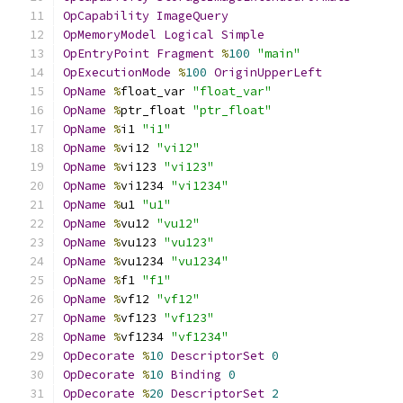
OpCapability
ImageQuery
OpMemoryModel
Logical
Simple
OpEntryPoint
Fragment
%
100
"main"
OpExecutionMode
%
100
OriginUpperLeft
OpName
%
float_var 
"float_var"
OpName
%
ptr_float 
"ptr_float"
OpName
%
i1 
"i1"
OpName
%
vi12 
"vi12"
OpName
%
vi123 
"vi123"
OpName
%
vi1234 
"vi1234"
OpName
%
u1 
"u1"
OpName
%
vu12 
"vu12"
OpName
%
vu123 
"vu123"
OpName
%
vu1234 
"vu1234"
OpName
%
f1 
"f1"
OpName
%
vf12 
"vf12"
OpName
%
vf123 
"vf123"
OpName
%
vf1234 
"vf1234"
OpDecorate
%
10
DescriptorSet
0
OpDecorate
%
10
Binding
0
OpDecorate
%
20
DescriptorSet
2