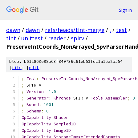
Sign in
dawn
/
dawn
/
refs/heads/tint-merge
/
.
/
test
/
tint
/
unittest
/
reader
/
spirv
/
PreserveIntCoords_NonArrayed_SpvParserHan
blob: b612863e98b63f849736c61eb53fdc1a15a2b554
[
file
] [
edit
]
;
Test
:
PreserveIntCoords_NonArrayed_SpvParserH
;
 SPIR
-
V
;
Version
:
1.0
;
Generator
:
Khronos
 SPIR
-
V 
Tools
Assembler
;
0
;
Bound
:
1001
;
Schema
:
0
OpCapability
Shader
OpCapability
Sampled1D
OpCapability
Image1D
OpCapability
StorageImageExtendedFormats