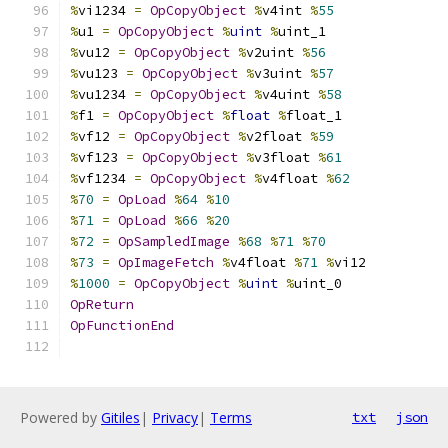
%
vi1234 
=
OpCopyObject
%
v4int 
%
55
%
u1 
=
OpCopyObject
%
uint
%
uint_1
%
vu12 
=
OpCopyObject
%
v2uint 
%
56
%
vu123 
=
OpCopyObject
%
v3uint 
%
57
%
vu1234 
=
OpCopyObject
%
v4uint 
%
58
%
f1 
=
OpCopyObject
%
float
%
float_1
%
vf12 
=
OpCopyObject
%
v2float 
%
59
%
vf123 
=
OpCopyObject
%
v3float 
%
61
%
vf1234 
=
OpCopyObject
%
v4float 
%
62
%
70
=
OpLoad
%
64
%
10
%
71
=
OpLoad
%
66
%
20
%
72
=
OpSampledImage
%
68
%
71
%
70
%
73
=
OpImageFetch
%
v4float 
%
71
%
vi12
%
1000
=
OpCopyObject
%
uint
%
uint_0
OpReturn
OpFunctionEnd
Powered by
Gitiles
|
Privacy
|
Terms
txt
json