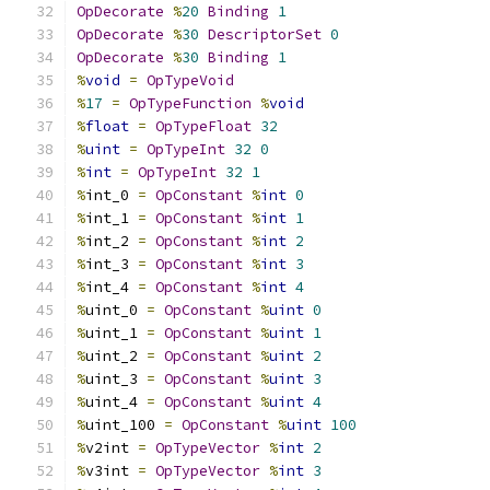
OpDecorate
%
20
Binding
1
OpDecorate
%
30
DescriptorSet
0
OpDecorate
%
30
Binding
1
%
void
=
OpTypeVoid
%
17
=
OpTypeFunction
%
void
%
float
=
OpTypeFloat
32
%
uint
=
OpTypeInt
32
0
%
int
=
OpTypeInt
32
1
%
int_0 
=
OpConstant
%
int
0
%
int_1 
=
OpConstant
%
int
1
%
int_2 
=
OpConstant
%
int
2
%
int_3 
=
OpConstant
%
int
3
%
int_4 
=
OpConstant
%
int
4
%
uint_0 
=
OpConstant
%
uint
0
%
uint_1 
=
OpConstant
%
uint
1
%
uint_2 
=
OpConstant
%
uint
2
%
uint_3 
=
OpConstant
%
uint
3
%
uint_4 
=
OpConstant
%
uint
4
%
uint_100 
=
OpConstant
%
uint
100
%
v2int 
=
OpTypeVector
%
int
2
%
v3int 
=
OpTypeVector
%
int
3