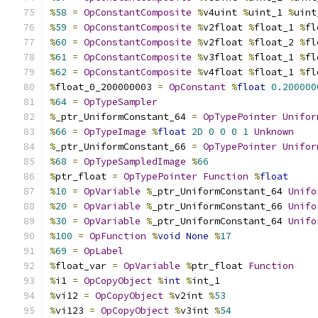
%
58
=
OpConstantComposite
%
v4uint 
%
uint_1 
%
uint
%
59
=
OpConstantComposite
%
v2float 
%
float_1 
%
fl
%
60
=
OpConstantComposite
%
v2float 
%
float_2 
%
fl
%
61
=
OpConstantComposite
%
v3float 
%
float_1 
%
fl
%
62
=
OpConstantComposite
%
v4float 
%
float_1 
%
fl
%
float_0_200000003 
=
OpConstant
%
float
0.200000
%
64
=
OpTypeSampler
%
_ptr_UniformConstant_64 
=
OpTypePointer
Unifor
%
66
=
OpTypeImage
%
float
2D
0
0
0
1
Unknown
%
_ptr_UniformConstant_66 
=
OpTypePointer
Unifor
%
68
=
OpTypeSampledImage
%
66
%
ptr_float 
=
OpTypePointer
Function
%
float
%
10
=
OpVariable
%
_ptr_UniformConstant_64 
Unifo
%
20
=
OpVariable
%
_ptr_UniformConstant_66 
Unifo
%
30
=
OpVariable
%
_ptr_UniformConstant_64 
Unifo
%
100
=
OpFunction
%
void
None
%
17
%
69
=
OpLabel
%
float_var 
=
OpVariable
%
ptr_float 
Function
%
i1 
=
OpCopyObject
%
int
%
int_1
%
vi12 
=
OpCopyObject
%
v2int 
%
53
%
vi123 
=
OpCopyObject
%
v3int 
%
54