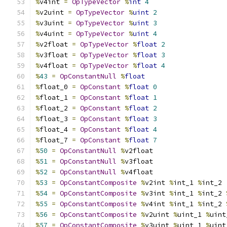
%
v4int 
=
OpTypeVector
%
int
4
%
v2uint 
=
OpTypeVector
%
uint
2
%
v3uint 
=
OpTypeVector
%
uint
3
%
v4uint 
=
OpTypeVector
%
uint
4
%
v2float 
=
OpTypeVector
%
float
2
%
v3float 
=
OpTypeVector
%
float
3
%
v4float 
=
OpTypeVector
%
float
4
%
43
=
OpConstantNull
%
float
%
float_0 
=
OpConstant
%
float
0
%
float_1 
=
OpConstant
%
float
1
%
float_2 
=
OpConstant
%
float
2
%
float_3 
=
OpConstant
%
float
3
%
float_4 
=
OpConstant
%
float
4
%
float_7 
=
OpConstant
%
float
7
%
50
=
OpConstantNull
%
v2float
%
51
=
OpConstantNull
%
v3float
%
52
=
OpConstantNull
%
v4float
%
53
=
OpConstantComposite
%
v2int 
%
int_1 
%
int_2
%
54
=
OpConstantComposite
%
v3int 
%
int_1 
%
int_2 
%
55
=
OpConstantComposite
%
v4int 
%
int_1 
%
int_2 
%
56
=
OpConstantComposite
%
v2uint 
%
uint_1 
%
uint
%
57
=
OpConstantComposite
%
v3uint 
%
uint_1 
%
uint