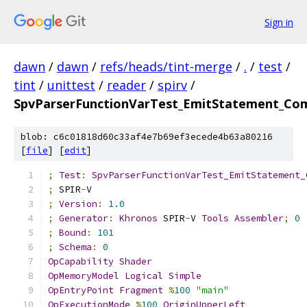
Sign in
dawn
/
dawn
/
refs/heads/tint-merge
/
.
/
test
/
tint
/
unittest
/
reader
/
spirv
/
SpvParserFunctionVarTest_EmitStatement_Com
blob: c6c01818d60c33af4e7b69ef3ecede4b63a80216
[
file
] [
edit
]
;
Test
:
SpvParserFunctionVarTest_EmitStatement_
;
 SPIR
-
V
;
Version
:
1.0
;
Generator
:
Khronos
 SPIR
-
V 
Tools
Assembler
;
0
;
Bound
:
101
;
Schema
:
0
OpCapability
Shader
OpMemoryModel
Logical
Simple
OpEntryPoint
Fragment
%
100
"main"
OpExecutionMode
%
100
OriginUpperLeft