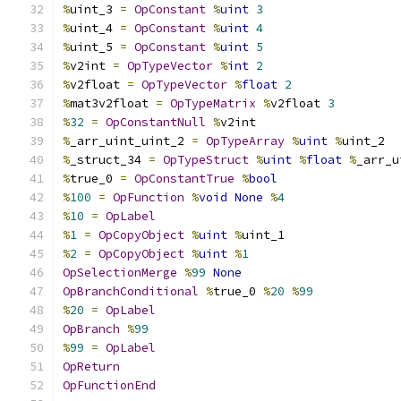
%
uint_3 
=
OpConstant
%
uint
3
%
uint_4 
=
OpConstant
%
uint
4
%
uint_5 
=
OpConstant
%
uint
5
%
v2int 
=
OpTypeVector
%
int
2
%
v2float 
=
OpTypeVector
%
float
2
%
mat3v2float 
=
OpTypeMatrix
%
v2float 
3
%
32
=
OpConstantNull
%
v2int
%
_arr_uint_uint_2 
=
OpTypeArray
%
uint
%
uint_2
%
_struct_34 
=
OpTypeStruct
%
uint
%
float
%
_arr_u
%
true_0 
=
OpConstantTrue
%
bool
%
100
=
OpFunction
%
void
None
%
4
%
10
=
OpLabel
%
1
=
OpCopyObject
%
uint
%
uint_1
%
2
=
OpCopyObject
%
uint
%
1
OpSelectionMerge
%
99
None
OpBranchConditional
%
true_0 
%
20
%
99
%
20
=
OpLabel
OpBranch
%
99
%
99
=
OpLabel
OpReturn
OpFunctionEnd