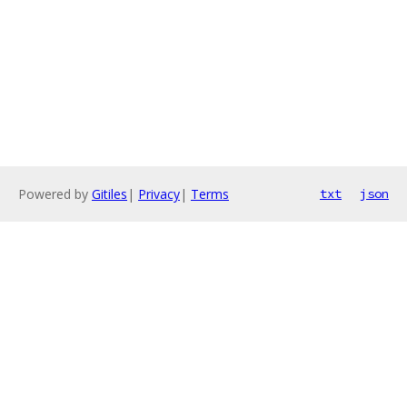
Powered by
Gitiles
|
Privacy
|
Terms
txt
json