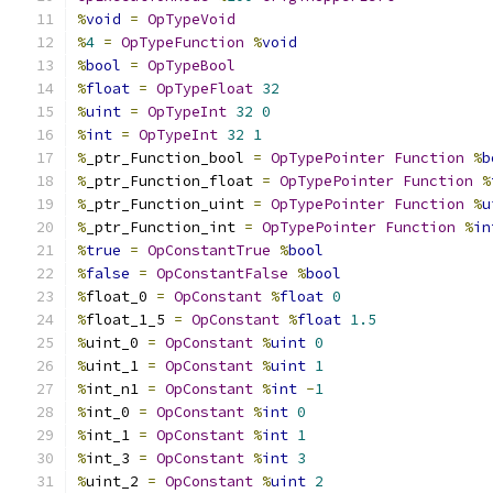
%
void
=
OpTypeVoid
%
4
=
OpTypeFunction
%
void
%
bool
=
OpTypeBool
%
float
=
OpTypeFloat
32
%
uint
=
OpTypeInt
32
0
%
int
=
OpTypeInt
32
1
%
_ptr_Function_bool 
=
OpTypePointer
Function
%
b
%
_ptr_Function_float 
=
OpTypePointer
Function
%
%
_ptr_Function_uint 
=
OpTypePointer
Function
%
u
%
_ptr_Function_int 
=
OpTypePointer
Function
%
in
%
true
=
OpConstantTrue
%
bool
%
false
=
OpConstantFalse
%
bool
%
float_0 
=
OpConstant
%
float
0
%
float_1_5 
=
OpConstant
%
float
1.5
%
uint_0 
=
OpConstant
%
uint
0
%
uint_1 
=
OpConstant
%
uint
1
%
int_n1 
=
OpConstant
%
int
-
1
%
int_0 
=
OpConstant
%
int
0
%
int_1 
=
OpConstant
%
int
1
%
int_3 
=
OpConstant
%
int
3
%
uint_2 
=
OpConstant
%
uint
2