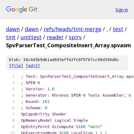
Sign in
dawn
/
dawn
/
refs/heads/tint-merge
/
.
/
test
/
tint
/
unittest
/
reader
/
spirv
/
SpvParserTest_CompositeInsert_Array.spvasm
blob: 38c0d5b9db1ad605effe3fc8f9707cc98d590d8c
[
file
] [
edit
]
;
Test
:
SpvParserTest_CompositeInsert_Array
.
spv
;
 SPIR
-
V
;
Version
:
1.0
;
Generator
:
Khronos
 SPIR
-
V 
Tools
Assembler
;
0
;
Bound
:
101
;
Schema
:
0
OpCapability
Shader
OpMemoryModel
Logical
Simple
OpEntryPoint
GLCompute
%
100
"main"
OpExecutionMode
%
100
LocalSize
1
1
1