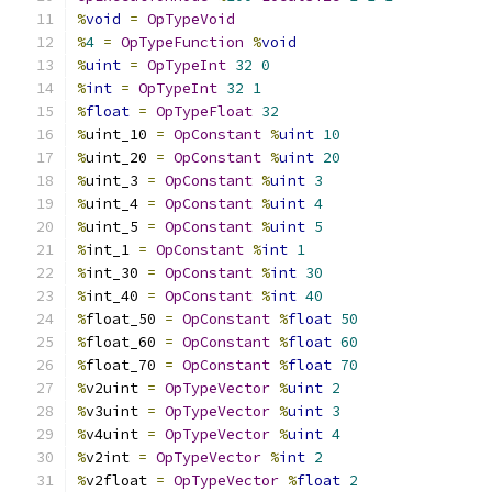
%
void
=
OpTypeVoid
%
4
=
OpTypeFunction
%
void
%
uint
=
OpTypeInt
32
0
%
int
=
OpTypeInt
32
1
%
float
=
OpTypeFloat
32
%
uint_10 
=
OpConstant
%
uint
10
%
uint_20 
=
OpConstant
%
uint
20
%
uint_3 
=
OpConstant
%
uint
3
%
uint_4 
=
OpConstant
%
uint
4
%
uint_5 
=
OpConstant
%
uint
5
%
int_1 
=
OpConstant
%
int
1
%
int_30 
=
OpConstant
%
int
30
%
int_40 
=
OpConstant
%
int
40
%
float_50 
=
OpConstant
%
float
50
%
float_60 
=
OpConstant
%
float
60
%
float_70 
=
OpConstant
%
float
70
%
v2uint 
=
OpTypeVector
%
uint
2
%
v3uint 
=
OpTypeVector
%
uint
3
%
v4uint 
=
OpTypeVector
%
uint
4
%
v2int 
=
OpTypeVector
%
int
2
%
v2float 
=
OpTypeVector
%
float
2