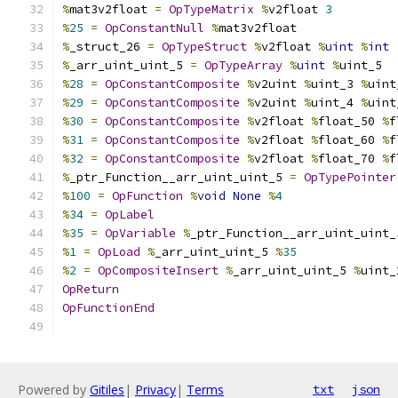
%
mat3v2float 
=
OpTypeMatrix
%
v2float 
3
%
25
=
OpConstantNull
%
mat3v2float
%
_struct_26 
=
OpTypeStruct
%
v2float 
%
uint
%
int
%
_arr_uint_uint_5 
=
OpTypeArray
%
uint
%
uint_5
%
28
=
OpConstantComposite
%
v2uint 
%
uint_3 
%
uint
%
29
=
OpConstantComposite
%
v2uint 
%
uint_4 
%
uint
%
30
=
OpConstantComposite
%
v2float 
%
float_50 
%
f
%
31
=
OpConstantComposite
%
v2float 
%
float_60 
%
f
%
32
=
OpConstantComposite
%
v2float 
%
float_70 
%
f
%
_ptr_Function__arr_uint_uint_5 
=
OpTypePointer
%
100
=
OpFunction
%
void
None
%
4
%
34
=
OpLabel
%
35
=
OpVariable
%
_ptr_Function__arr_uint_uint_
%
1
=
OpLoad
%
_arr_uint_uint_5 
%
35
%
2
=
OpCompositeInsert
%
_arr_uint_uint_5 
%
uint_
OpReturn
OpFunctionEnd
Powered by
Gitiles
|
Privacy
|
Terms
txt
json