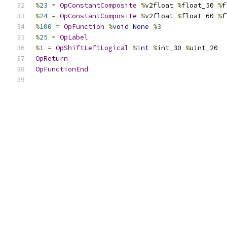
%
23
=
OpConstantComposite
%
v2float 
%
float_50 
%
f
%
24
=
OpConstantComposite
%
v2float 
%
float_60 
%
f
%
100
=
OpFunction
%
void
None
%
3
%
25
=
OpLabel
%
1
=
OpShiftLeftLogical
%
int
%
int_30 
%
uint_20
OpReturn
OpFunctionEnd