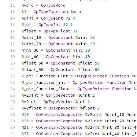
%
void
=
OpTypeVoid
%
3
=
OpTypeFunction
%
void
%
uint
=
OpTypeInt
32
0
%
int
=
OpTypeInt
32
1
%
float
=
OpTypeFloat
32
%
uint_10 
=
OpConstant
%
uint
10
%
uint_20 
=
OpConstant
%
uint
20
%
int_30 
=
OpConstant
%
int
30
%
int_40 
=
OpConstant
%
int
40
%
float_50 
=
OpConstant
%
float
50
%
float_60 
=
OpConstant
%
float
60
%
_ptr_Function_uint 
=
OpTypePointer
Function
%
u
%
_ptr_Function_int 
=
OpTypePointer
Function
%
in
%
_ptr_Function_float 
=
OpTypePointer
Function
%
%
v2uint 
=
OpTypeVector
%
uint
2
%
v2int 
=
OpTypeVector
%
int
2
%
v2float 
=
OpTypeVector
%
float
2
%
19
=
OpConstantComposite
%
v2uint 
%
uint_10 
%
uin
%
20
=
OpConstantComposite
%
v2uint 
%
uint_20 
%
uin
%
21
=
OpConstantComposite
%
v2int 
%
int_30 
%
int_4
%
22
=
OpConstantComposite
%
v2int 
%
int_40 
%
int_3