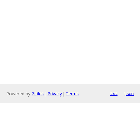
Powered by
Gitiles
|
Privacy
|
Terms
txt
json