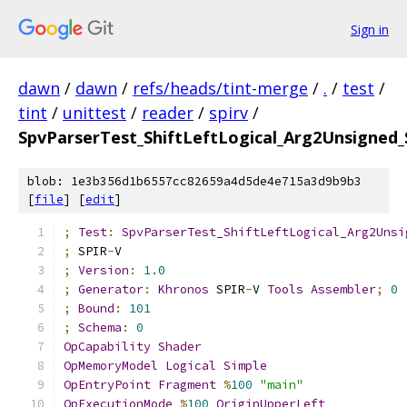
Sign in
dawn
/
dawn
/
refs/heads/tint-merge
/
.
/
test
/
tint
/
unittest
/
reader
/
spirv
/
SpvParserTest_ShiftLeftLogical_Arg2Unsigned_
blob: 1e3b356d1b6557cc82659a4d5de4e715a3d9b9b3
[
file
] [
edit
]
;
Test
:
SpvParserTest_ShiftLeftLogical_Arg2Unsi
;
 SPIR
-
V
;
Version
:
1.0
;
Generator
:
Khronos
 SPIR
-
V 
Tools
Assembler
;
0
;
Bound
:
101
;
Schema
:
0
OpCapability
Shader
OpMemoryModel
Logical
Simple
OpEntryPoint
Fragment
%
100
"main"
OpExecutionMode
%
100
OriginUpperLeft