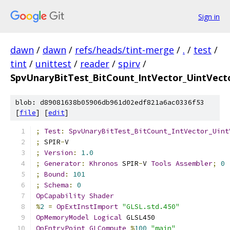
Sign in
dawn
/
dawn
/
refs/heads/tint-merge
/
.
/
test
/
tint
/
unittest
/
reader
/
spirv
/
SpvUnaryBitTest_BitCount_IntVector_UintVect
blob: d89081638b05906db961d02edf821a6ac0336f53
[
file
] [
edit
]
;
Test
:
SpvUnaryBitTest_BitCount_IntVector_Uint
;
 SPIR
-
V
;
Version
:
1.0
;
Generator
:
Khronos
 SPIR
-
V 
Tools
Assembler
;
0
;
Bound
:
101
;
Schema
:
0
OpCapability
Shader
%
2
=
OpExtInstImport
"GLSL.std.450"
OpMemoryModel
Logical
 GLSL450
OpEntryPoint
GLCompute
%
100
"main"