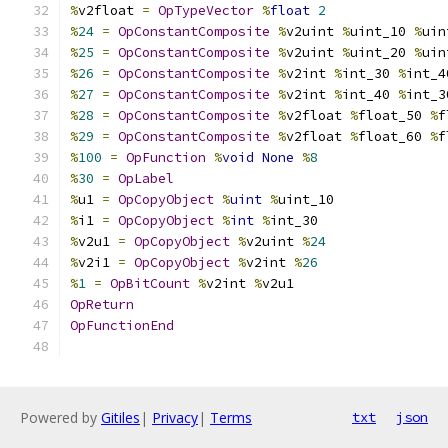
%
v2float 
=
OpTypeVector
%
float
2
%
24
=
OpConstantComposite
%
v2uint 
%
uint_10 
%
uin
%
25
=
OpConstantComposite
%
v2uint 
%
uint_20 
%
uin
%
26
=
OpConstantComposite
%
v2int 
%
int_30 
%
int_4
%
27
=
OpConstantComposite
%
v2int 
%
int_40 
%
int_3
%
28
=
OpConstantComposite
%
v2float 
%
float_50 
%
f
%
29
=
OpConstantComposite
%
v2float 
%
float_60 
%
f
%
100
=
OpFunction
%
void
None
%
8
%
30
=
OpLabel
%
u1 
=
OpCopyObject
%
uint
%
uint_10
%
i1 
=
OpCopyObject
%
int
%
int_30
%
v2u1 
=
OpCopyObject
%
v2uint 
%
24
%
v2i1 
=
OpCopyObject
%
v2int 
%
26
%
1
=
OpBitCount
%
v2int 
%
v2u1
OpReturn
OpFunctionEnd
Powered by
Gitiles
|
Privacy
|
Terms
txt
json