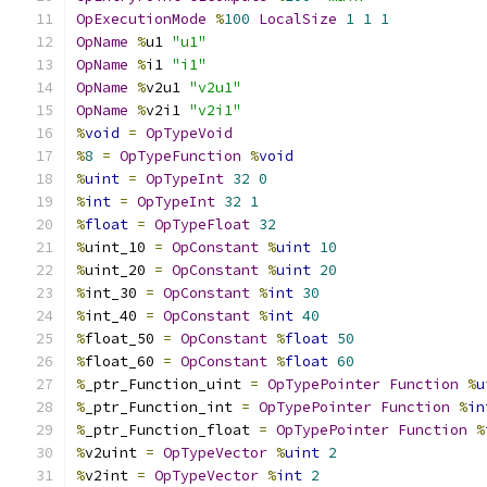
OpExecutionMode
%
100
LocalSize
1
1
1
OpName
%
u1 
"u1"
OpName
%
i1 
"i1"
OpName
%
v2u1 
"v2u1"
OpName
%
v2i1 
"v2i1"
%
void
=
OpTypeVoid
%
8
=
OpTypeFunction
%
void
%
uint
=
OpTypeInt
32
0
%
int
=
OpTypeInt
32
1
%
float
=
OpTypeFloat
32
%
uint_10 
=
OpConstant
%
uint
10
%
uint_20 
=
OpConstant
%
uint
20
%
int_30 
=
OpConstant
%
int
30
%
int_40 
=
OpConstant
%
int
40
%
float_50 
=
OpConstant
%
float
50
%
float_60 
=
OpConstant
%
float
60
%
_ptr_Function_uint 
=
OpTypePointer
Function
%
u
%
_ptr_Function_int 
=
OpTypePointer
Function
%
in
%
_ptr_Function_float 
=
OpTypePointer
Function
%
%
v2uint 
=
OpTypeVector
%
uint
2
%
v2int 
=
OpTypeVector
%
int
2