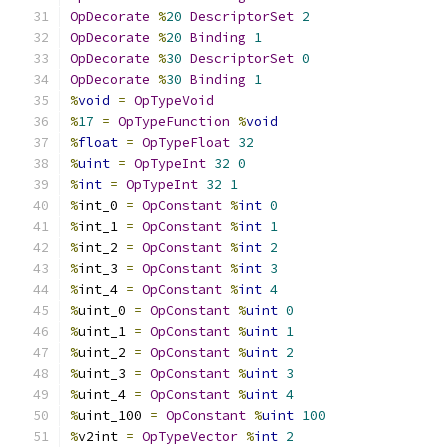
OpDecorate
%
20
DescriptorSet
2
OpDecorate
%
20
Binding
1
OpDecorate
%
30
DescriptorSet
0
OpDecorate
%
30
Binding
1
%
void
=
OpTypeVoid
%
17
=
OpTypeFunction
%
void
%
float
=
OpTypeFloat
32
%
uint
=
OpTypeInt
32
0
%
int
=
OpTypeInt
32
1
%
int_0 
=
OpConstant
%
int
0
%
int_1 
=
OpConstant
%
int
1
%
int_2 
=
OpConstant
%
int
2
%
int_3 
=
OpConstant
%
int
3
%
int_4 
=
OpConstant
%
int
4
%
uint_0 
=
OpConstant
%
uint
0
%
uint_1 
=
OpConstant
%
uint
1
%
uint_2 
=
OpConstant
%
uint
2
%
uint_3 
=
OpConstant
%
uint
3
%
uint_4 
=
OpConstant
%
uint
4
%
uint_100 
=
OpConstant
%
uint
100
%
v2int 
=
OpTypeVector
%
int
2