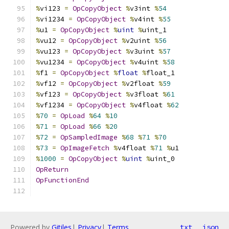
%
vi123 
=
OpCopyObject
%
v3int 
%
54
%
vi1234 
=
OpCopyObject
%
v4int 
%
55
%
u1 
=
OpCopyObject
%
uint
%
uint_1
%
vu12 
=
OpCopyObject
%
v2uint 
%
56
%
vu123 
=
OpCopyObject
%
v3uint 
%
57
%
vu1234 
=
OpCopyObject
%
v4uint 
%
58
%
f1 
=
OpCopyObject
%
float
%
float_1
%
vf12 
=
OpCopyObject
%
v2float 
%
59
%
vf123 
=
OpCopyObject
%
v3float 
%
61
%
vf1234 
=
OpCopyObject
%
v4float 
%
62
%
70
=
OpLoad
%
64
%
10
%
71
=
OpLoad
%
66
%
20
%
72
=
OpSampledImage
%
68
%
71
%
70
%
73
=
OpImageFetch
%
v4float 
%
71
%
u1
%
1000
=
OpCopyObject
%
uint
%
uint_0
OpReturn
OpFunctionEnd
Powered by
Gitiles
|
Privacy
|
Terms
txt
json