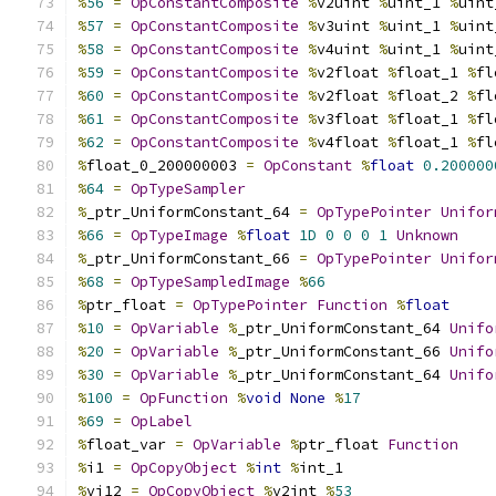
%
56
=
OpConstantComposite
%
v2uint 
%
uint_1 
%
uint
%
57
=
OpConstantComposite
%
v3uint 
%
uint_1 
%
uint
%
58
=
OpConstantComposite
%
v4uint 
%
uint_1 
%
uint
%
59
=
OpConstantComposite
%
v2float 
%
float_1 
%
fl
%
60
=
OpConstantComposite
%
v2float 
%
float_2 
%
fl
%
61
=
OpConstantComposite
%
v3float 
%
float_1 
%
fl
%
62
=
OpConstantComposite
%
v4float 
%
float_1 
%
fl
%
float_0_200000003 
=
OpConstant
%
float
0.200000
%
64
=
OpTypeSampler
%
_ptr_UniformConstant_64 
=
OpTypePointer
Unifor
%
66
=
OpTypeImage
%
float
1D
0
0
0
1
Unknown
%
_ptr_UniformConstant_66 
=
OpTypePointer
Unifor
%
68
=
OpTypeSampledImage
%
66
%
ptr_float 
=
OpTypePointer
Function
%
float
%
10
=
OpVariable
%
_ptr_UniformConstant_64 
Unifo
%
20
=
OpVariable
%
_ptr_UniformConstant_66 
Unifo
%
30
=
OpVariable
%
_ptr_UniformConstant_64 
Unifo
%
100
=
OpFunction
%
void
None
%
17
%
69
=
OpLabel
%
float_var 
=
OpVariable
%
ptr_float 
Function
%
i1 
=
OpCopyObject
%
int
%
int_1
%
vi12 
=
OpCopyObject
%
v2int 
%
53