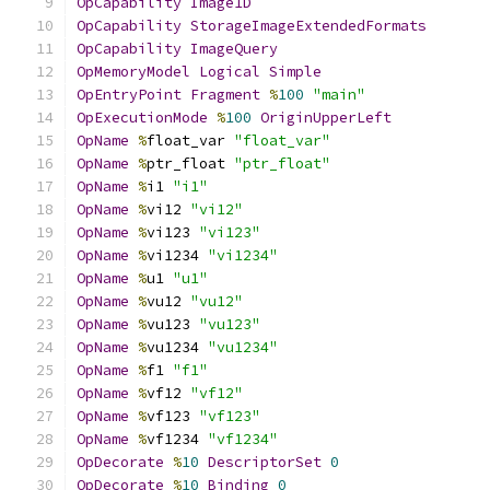
OpCapability
Image1D
OpCapability
StorageImageExtendedFormats
OpCapability
ImageQuery
OpMemoryModel
Logical
Simple
OpEntryPoint
Fragment
%
100
"main"
OpExecutionMode
%
100
OriginUpperLeft
OpName
%
float_var 
"float_var"
OpName
%
ptr_float 
"ptr_float"
OpName
%
i1 
"i1"
OpName
%
vi12 
"vi12"
OpName
%
vi123 
"vi123"
OpName
%
vi1234 
"vi1234"
OpName
%
u1 
"u1"
OpName
%
vu12 
"vu12"
OpName
%
vu123 
"vu123"
OpName
%
vu1234 
"vu1234"
OpName
%
f1 
"f1"
OpName
%
vf12 
"vf12"
OpName
%
vf123 
"vf123"
OpName
%
vf1234 
"vf1234"
OpDecorate
%
10
DescriptorSet
0
OpDecorate
%
10
Binding
0