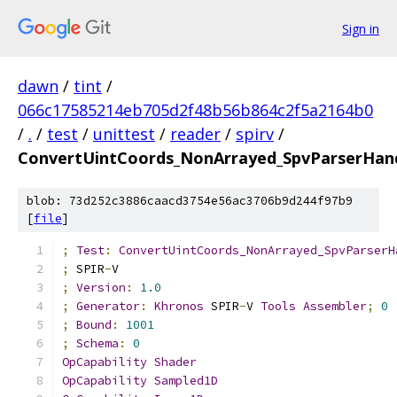
Sign in
dawn
/
tint
/
066c17585214eb705d2f48b56b864c2f5a2164b0
/
.
/
test
/
unittest
/
reader
/
spirv
/
ConvertUintCoords_NonArrayed_SpvParserHan
blob: 73d252c3886caacd3754e56ac3706b9d244f97b9
[
file
]
;
Test
:
ConvertUintCoords_NonArrayed_SpvParserH
;
 SPIR
-
V
;
Version
:
1.0
;
Generator
:
Khronos
 SPIR
-
V 
Tools
Assembler
;
0
;
Bound
:
1001
;
Schema
:
0
OpCapability
Shader
OpCapability
Sampled1D