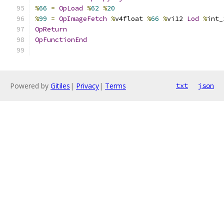
%
66
=
OpLoad
%
62
%
20
%
99
=
OpImageFetch
%
v4float 
%
66
%
vi12 
Lod
%
int_
OpReturn
OpFunctionEnd
Powered by
Gitiles
|
Privacy
|
Terms
txt
json