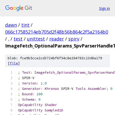
Sign in
dawn
/
tint
/
066c17585214eb705d2f48b56b864c2f5a2164b0
/
.
/
test
/
unittest
/
reader
/
spirv
/
ImageFetch_OptionalParams_SpvParserHandleT
blob: fce9b5cce2cd3724bf6f54c8e204763c13d8a179
[
file
]
;
Test
:
ImageFetch_OptionalParams_SpvParserHand
;
 SPIR
-
V
;
Version
:
1.0
;
Generator
:
Khronos
 SPIR
-
V 
Tools
Assembler
;
0
;
Bound
:
100
;
Schema
:
0
OpCapability
Shader
OpCapability
Sampled1D