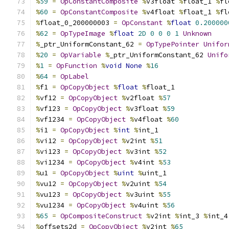
%
59
=
OpConstantComposite
%
v3float 
%
float_1 
%
fl
%
60
=
OpConstantComposite
%
v4float 
%
float_1 
%
fl
%
float_0_200000003 
=
OpConstant
%
float
0.200000
%
62
=
OpTypeImage
%
float
2D
0
0
0
1
Unknown
%
_ptr_UniformConstant_62 
=
OpTypePointer
Unifor
%
20
=
OpVariable
%
_ptr_UniformConstant_62 
Unifo
%
1
=
OpFunction
%
void
None
%
16
%
64
=
OpLabel
%
f1 
=
OpCopyObject
%
float
%
float_1
%
vf12 
=
OpCopyObject
%
v2float 
%
57
%
vf123 
=
OpCopyObject
%
v3float 
%
59
%
vf1234 
=
OpCopyObject
%
v4float 
%
60
%
i1 
=
OpCopyObject
%
int
%
int_1
%
vi12 
=
OpCopyObject
%
v2int 
%
51
%
vi123 
=
OpCopyObject
%
v3int 
%
52
%
vi1234 
=
OpCopyObject
%
v4int 
%
53
%
u1 
=
OpCopyObject
%
uint
%
uint_1
%
vu12 
=
OpCopyObject
%
v2uint 
%
54
%
vu123 
=
OpCopyObject
%
v3uint 
%
55
%
vu1234 
=
OpCopyObject
%
v4uint 
%
56
%
65
=
OpCompositeConstruct
%
v2int 
%
int_3 
%
int_4
%
offsets2d 
=
OpCopyObject
%
v2int 
%
65