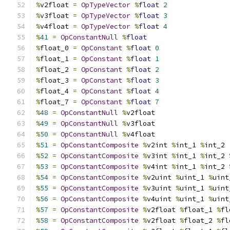
%
v2float 
=
OpTypeVector
%
float
2
%
v3float 
=
OpTypeVector
%
float
3
%
v4float 
=
OpTypeVector
%
float
4
%
41
=
OpConstantNull
%
float
%
float_0 
=
OpConstant
%
float
0
%
float_1 
=
OpConstant
%
float
1
%
float_2 
=
OpConstant
%
float
2
%
float_3 
=
OpConstant
%
float
3
%
float_4 
=
OpConstant
%
float
4
%
float_7 
=
OpConstant
%
float
7
%
48
=
OpConstantNull
%
v2float
%
49
=
OpConstantNull
%
v3float
%
50
=
OpConstantNull
%
v4float
%
51
=
OpConstantComposite
%
v2int 
%
int_1 
%
int_2
%
52
=
OpConstantComposite
%
v3int 
%
int_1 
%
int_2 
%
53
=
OpConstantComposite
%
v4int 
%
int_1 
%
int_2 
%
54
=
OpConstantComposite
%
v2uint 
%
uint_1 
%
uint
%
55
=
OpConstantComposite
%
v3uint 
%
uint_1 
%
uint
%
56
=
OpConstantComposite
%
v4uint 
%
uint_1 
%
uint
%
57
=
OpConstantComposite
%
v2float 
%
float_1 
%
fl
%
58
=
OpConstantComposite
%
v2float 
%
float_2 
%
fl