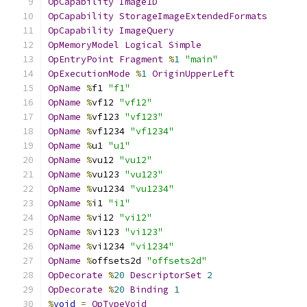
OpCapability
Image1D
OpCapability
StorageImageExtendedFormats
OpCapability
ImageQuery
OpMemoryModel
Logical
Simple
OpEntryPoint
Fragment
%
1
"main"
OpExecutionMode
%
1
OriginUpperLeft
OpName
%
f1 
"f1"
OpName
%
vf12 
"vf12"
OpName
%
vf123 
"vf123"
OpName
%
vf1234 
"vf1234"
OpName
%
u1 
"u1"
OpName
%
vu12 
"vu12"
OpName
%
vu123 
"vu123"
OpName
%
vu1234 
"vu1234"
OpName
%
i1 
"i1"
OpName
%
vi12 
"vi12"
OpName
%
vi123 
"vi123"
OpName
%
vi1234 
"vi1234"
OpName
%
offsets2d 
"offsets2d"
OpDecorate
%
20
DescriptorSet
2
OpDecorate
%
20
Binding
1
%
void
=
OpTypeVoid