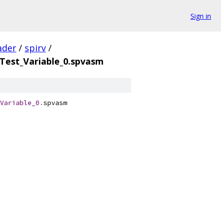
Sign in
ader
/
spirv
/
est_Variable_0.spvasm
Variable_0
.
spvasm