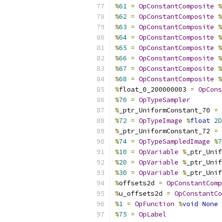
%
61
=
OpConstantComposite
%
%
62
=
OpConstantComposite
%
%
63
=
OpConstantComposite
%
%
64
=
OpConstantComposite
%
%
65
=
OpConstantComposite
%
%
66
=
OpConstantComposite
%
%
67
=
OpConstantComposite
%
%
68
=
OpConstantComposite
%
%
float_0_200000003 
=
OpCons
%
70
=
OpTypeSampler
%
_ptr_UniformConstant_70 
=
%
72
=
OpTypeImage
%
float
2D
%
_ptr_UniformConstant_72 
=
%
74
=
OpTypeSampledImage
%
7
%
10
=
OpVariable
%
_ptr_Unif
%
20
=
OpVariable
%
_ptr_Unif
%
30
=
OpVariable
%
_ptr_Unif
%
offsets2d 
=
OpConstantComp
%
u_offsets2d 
=
OpConstantCo
%
1
=
OpFunction
%
void
None
%
75
=
OpLabel