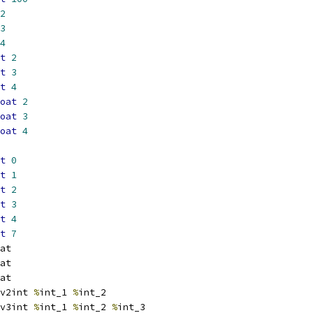
2
3
4
t
2
t
3
t
4
oat
2
oat
3
oat
4
t
0
t
1
t
2
t
3
t
4
t
7
at
at
at
v2int 
%
int_1 
%
int_2
v3int 
%
int_1 
%
int_2 
%
int_3