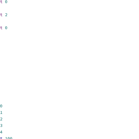
t
0
t
2
t
0
0
1
2
3
4
t
100