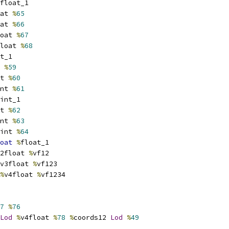
float_1
at 
%
65
at 
%
66
oat 
%
67
loat 
%
68
t_1
 
%
59
t 
%
60
nt 
%
61
int_1
t 
%
62
nt 
%
63
int 
%
64
oat
%
float_1
2float 
%
vf12
v3float 
%
vf123
%
v4float 
%
vf1234
7
%
76
Lod
%
v4float 
%
78
%
coords12 
Lod
%
49