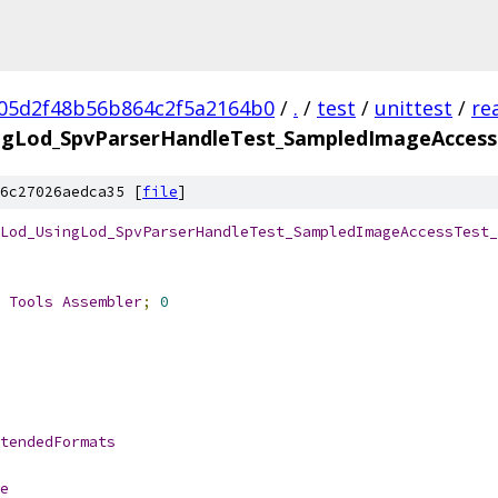
05d2f48b56b864c2f5a2164b0
/
.
/
test
/
unittest
/
re
ngLod_SpvParserHandleTest_SampledImageAccessT
6c27026aedca35 [
file
]
Lod_UsingLod_SpvParserHandleTest_SampledImageAccessTest_
 
Tools
Assembler
;
0
tendedFormats
e