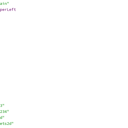
ain"
perLeft
3"
234"
d"
ets2d"