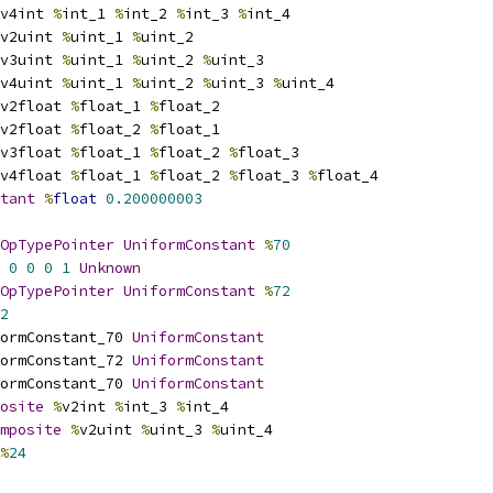
v4int 
%
int_1 
%
int_2 
%
int_3 
%
int_4
v2uint 
%
uint_1 
%
uint_2
v3uint 
%
uint_1 
%
uint_2 
%
uint_3
v4uint 
%
uint_1 
%
uint_2 
%
uint_3 
%
uint_4
v2float 
%
float_1 
%
float_2
v2float 
%
float_2 
%
float_1
v3float 
%
float_1 
%
float_2 
%
float_3
v4float 
%
float_1 
%
float_2 
%
float_3 
%
float_4
tant
%
float
0.200000003
OpTypePointer
UniformConstant
%
70
0
0
0
1
Unknown
OpTypePointer
UniformConstant
%
72
2
ormConstant_70 
UniformConstant
ormConstant_72 
UniformConstant
ormConstant_70 
UniformConstant
osite
%
v2int 
%
int_3 
%
int_4
mposite
%
v2uint 
%
uint_3 
%
uint_4
%
24