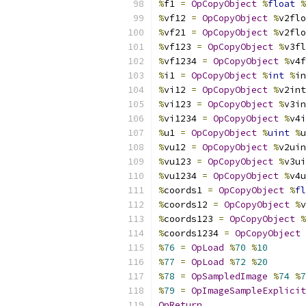
%
f1 
=
OpCopyObject
%
float
%
%
vf12 
=
OpCopyObject
%
v2flo
%
vf21 
=
OpCopyObject
%
v2flo
%
vf123 
=
OpCopyObject
%
v3fl
%
vf1234 
=
OpCopyObject
%
v4f
%
i1 
=
OpCopyObject
%
int
%
in
%
vi12 
=
OpCopyObject
%
v2int
%
vi123 
=
OpCopyObject
%
v3in
%
vi1234 
=
OpCopyObject
%
v4i
%
u1 
=
OpCopyObject
%
uint
%
u
%
vu12 
=
OpCopyObject
%
v2uin
%
vu123 
=
OpCopyObject
%
v3ui
%
vu1234 
=
OpCopyObject
%
v4u
%
coords1 
=
OpCopyObject
%
fl
%
coords12 
=
OpCopyObject
%
v
%
coords123 
=
OpCopyObject
%
%
coords1234 
=
OpCopyObject
%
76
=
OpLoad
%
70
%
10
%
77
=
OpLoad
%
72
%
20
%
78
=
OpSampledImage
%
74
%
7
%
79
=
OpImageSampleExplicit
OpReturn