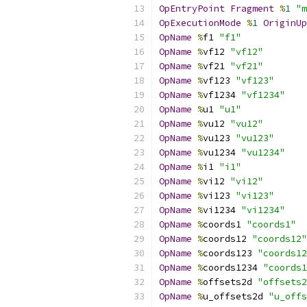
OpEntryPoint
Fragment
%
1
"m
OpExecutionMode
%
1
OriginUp
OpName
%
f1 
"f1"
OpName
%
vf12 
"vf12"
OpName
%
vf21 
"vf21"
OpName
%
vf123 
"vf123"
OpName
%
vf1234 
"vf1234"
OpName
%
u1 
"u1"
OpName
%
vu12 
"vu12"
OpName
%
vu123 
"vu123"
OpName
%
vu1234 
"vu1234"
OpName
%
i1 
"i1"
OpName
%
vi12 
"vi12"
OpName
%
vi123 
"vi123"
OpName
%
vi1234 
"vi1234"
OpName
%
coords1 
"coords1"
OpName
%
coords12 
"coords12"
OpName
%
coords123 
"coords12
OpName
%
coords1234 
"coords1
OpName
%
offsets2d 
"offsets2
OpName
%
u_offsets2d 
"u_offs