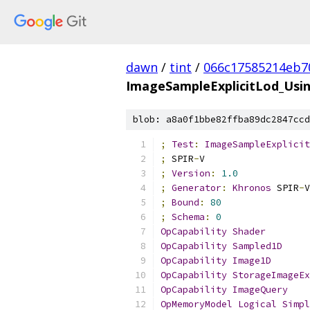
dawn
/
tint
/
066c17585214eb7
ImageSampleExplicitLod_Usi
blob: a8a0f1bbe82ffba89dc2847ccd
;
Test
:
ImageSampleExplicit
;
 SPIR
-
V
;
Version
:
1.0
;
Generator
:
Khronos
 SPIR
-
V
;
Bound
:
80
;
Schema
:
0
OpCapability
Shader
OpCapability
Sampled1D
OpCapability
Image1D
OpCapability
StorageImageEx
OpCapability
ImageQuery
OpMemoryModel
Logical
Simpl