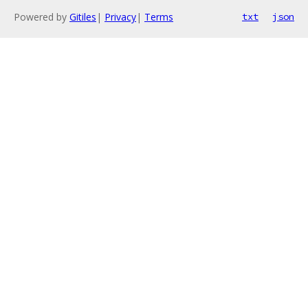
Powered by
Gitiles
|
Privacy
|
Terms
txt
json