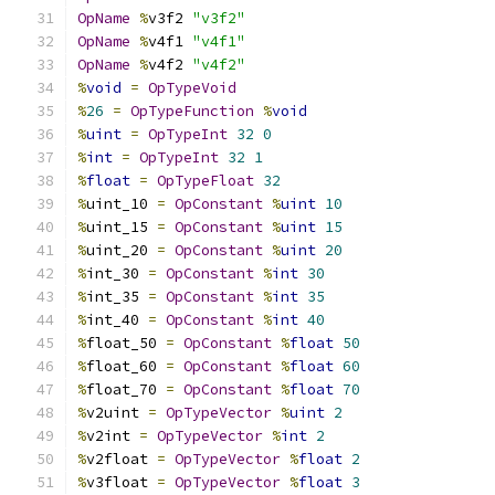
OpName
%
v3f2 
"v3f2"
OpName
%
v4f1 
"v4f1"
OpName
%
v4f2 
"v4f2"
%
void
=
OpTypeVoid
%
26
=
OpTypeFunction
%
void
%
uint
=
OpTypeInt
32
0
%
int
=
OpTypeInt
32
1
%
float
=
OpTypeFloat
32
%
uint_10 
=
OpConstant
%
uint
10
%
uint_15 
=
OpConstant
%
uint
15
%
uint_20 
=
OpConstant
%
uint
20
%
int_30 
=
OpConstant
%
int
30
%
int_35 
=
OpConstant
%
int
35
%
int_40 
=
OpConstant
%
int
40
%
float_50 
=
OpConstant
%
float
50
%
float_60 
=
OpConstant
%
float
60
%
float_70 
=
OpConstant
%
float
70
%
v2uint 
=
OpTypeVector
%
uint
2
%
v2int 
=
OpTypeVector
%
int
2
%
v2float 
=
OpTypeVector
%
float
2
%
v3float 
=
OpTypeVector
%
float
3