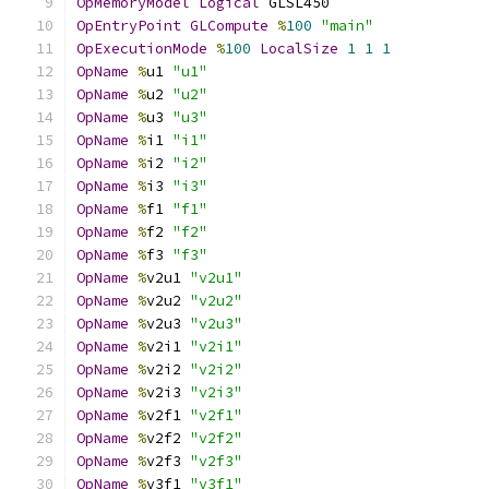
OpMemoryModel
Logical
 GLSL450
OpEntryPoint
GLCompute
%
100
"main"
OpExecutionMode
%
100
LocalSize
1
1
1
OpName
%
u1 
"u1"
OpName
%
u2 
"u2"
OpName
%
u3 
"u3"
OpName
%
i1 
"i1"
OpName
%
i2 
"i2"
OpName
%
i3 
"i3"
OpName
%
f1 
"f1"
OpName
%
f2 
"f2"
OpName
%
f3 
"f3"
OpName
%
v2u1 
"v2u1"
OpName
%
v2u2 
"v2u2"
OpName
%
v2u3 
"v2u3"
OpName
%
v2i1 
"v2i1"
OpName
%
v2i2 
"v2i2"
OpName
%
v2i3 
"v2i3"
OpName
%
v2f1 
"v2f1"
OpName
%
v2f2 
"v2f2"
OpName
%
v2f3 
"v2f3"
OpName
%
v3f1 
"v3f1"