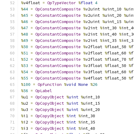
%
v4float 
=
OpTypeVector
%
float
4
%
44
=
OpConstantComposite
%
v2uint 
%
uint_10 
%
uin
%
45
=
OpConstantComposite
%
v2uint 
%
uint_20 
%
uin
%
46
=
OpConstantComposite
%
v2uint 
%
uint_15 
%
uin
%
47
=
OpConstantComposite
%
v2int 
%
int_30 
%
int_4
%
48
=
OpConstantComposite
%
v2int 
%
int_40 
%
int_3
%
49
=
OpConstantComposite
%
v2int 
%
int_35 
%
int_3
%
50
=
OpConstantComposite
%
v2float 
%
float_50 
%
f
%
51
=
OpConstantComposite
%
v2float 
%
float_60 
%
f
%
52
=
OpConstantComposite
%
v2float 
%
float_70 
%
f
%
53
=
OpConstantComposite
%
v3float 
%
float_50 
%
f
%
54
=
OpConstantComposite
%
v3float 
%
float_60 
%
f
%
55
=
OpConstantComposite
%
v4float 
%
float_50 
%
f
%
100
=
OpFunction
%
void
None
%
26
%
56
=
OpLabel
%
u1 
=
OpCopyObject
%
uint
%
uint_10
%
u2 
=
OpCopyObject
%
uint
%
uint_15
%
u3 
=
OpCopyObject
%
uint
%
uint_20
%
i1 
=
OpCopyObject
%
int
%
int_30
%
i2 
=
OpCopyObject
%
int
%
int_35
%
i3 
=
OpCopyObject
%
int
%
int_40