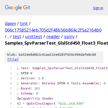
Sign in
dawn
/
tint
/
066c17585214eb705d2f48b56b864c2f5a2164b0
/
.
/
test
/
unittest
/
reader
/
spirv
/
Samples_SpvParserTest_GlslStd450_Float3_Floa
blob: ba524e8d6b2c41aa313e8285f439c694dafe8c68
[
file
]
;
Test
:
Samples_SpvParserTest_GlslStd450_Float3
;
 SPIR
-
V
;
Version
:
1.0
;
Generator
:
Khronos
 SPIR
-
V 
Tools
Assembler
;
0
;
Bound
:
101
;
Schema
:
0
OpCapability
Shader
%
2
=
OpExtInstImport
"GLSL.std.450"