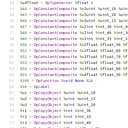
%
v4float 
=
OpTypeVector
%
float
4
%
44
=
OpConstantComposite
%
v2uint 
%
uint_10 
%
uin
%
45
=
OpConstantComposite
%
v2uint 
%
uint_20 
%
uin
%
46
=
OpConstantComposite
%
v2uint 
%
uint_15 
%
uin
%
47
=
OpConstantComposite
%
v2int 
%
int_30 
%
int_4
%
48
=
OpConstantComposite
%
v2int 
%
int_40 
%
int_3
%
49
=
OpConstantComposite
%
v2int 
%
int_35 
%
int_3
%
50
=
OpConstantComposite
%
v2float 
%
float_50 
%
f
%
51
=
OpConstantComposite
%
v2float 
%
float_60 
%
f
%
52
=
OpConstantComposite
%
v2float 
%
float_70 
%
f
%
53
=
OpConstantComposite
%
v3float 
%
float_50 
%
f
%
54
=
OpConstantComposite
%
v3float 
%
float_60 
%
f
%
55
=
OpConstantComposite
%
v4float 
%
float_50 
%
f
%
100
=
OpFunction
%
void
None
%
26
%
56
=
OpLabel
%
u1 
=
OpCopyObject
%
uint
%
uint_10
%
u2 
=
OpCopyObject
%
uint
%
uint_15
%
u3 
=
OpCopyObject
%
uint
%
uint_20
%
i1 
=
OpCopyObject
%
int
%
int_30
%
i2 
=
OpCopyObject
%
int
%
int_35
%
i3 
=
OpCopyObject
%
int
%
int_40