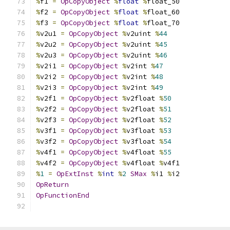
%
f1 
=
OpCopyObject
%
float
%
float_50
%
f2 
=
OpCopyObject
%
float
%
float_60
%
f3 
=
OpCopyObject
%
float
%
float_70
%
v2u1 
=
OpCopyObject
%
v2uint 
%
44
%
v2u2 
=
OpCopyObject
%
v2uint 
%
45
%
v2u3 
=
OpCopyObject
%
v2uint 
%
46
%
v2i1 
=
OpCopyObject
%
v2int 
%
47
%
v2i2 
=
OpCopyObject
%
v2int 
%
48
%
v2i3 
=
OpCopyObject
%
v2int 
%
49
%
v2f1 
=
OpCopyObject
%
v2float 
%
50
%
v2f2 
=
OpCopyObject
%
v2float 
%
51
%
v2f3 
=
OpCopyObject
%
v2float 
%
52
%
v3f1 
=
OpCopyObject
%
v3float 
%
53
%
v3f2 
=
OpCopyObject
%
v3float 
%
54
%
v4f1 
=
OpCopyObject
%
v4float 
%
55
%
v4f2 
=
OpCopyObject
%
v4float 
%
v4f1
%
1
=
OpExtInst
%
int
%
2
SMax
%
i1 
%
i2
OpReturn
OpFunctionEnd