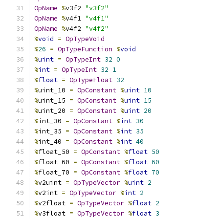
OpName
%
v3f2 
"v3f2"
OpName
%
v4f1 
"v4f1"
OpName
%
v4f2 
"v4f2"
%
void
=
OpTypeVoid
%
26
=
OpTypeFunction
%
void
%
uint
=
OpTypeInt
32
0
%
int
=
OpTypeInt
32
1
%
float
=
OpTypeFloat
32
%
uint_10 
=
OpConstant
%
uint
10
%
uint_15 
=
OpConstant
%
uint
15
%
uint_20 
=
OpConstant
%
uint
20
%
int_30 
=
OpConstant
%
int
30
%
int_35 
=
OpConstant
%
int
35
%
int_40 
=
OpConstant
%
int
40
%
float_50 
=
OpConstant
%
float
50
%
float_60 
=
OpConstant
%
float
60
%
float_70 
=
OpConstant
%
float
70
%
v2uint 
=
OpTypeVector
%
uint
2
%
v2int 
=
OpTypeVector
%
int
2
%
v2float 
=
OpTypeVector
%
float
2
%
v3float 
=
OpTypeVector
%
float
3