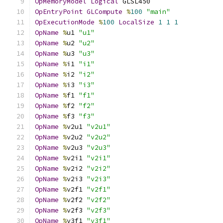
OpMemoryModel
Logical
 GLSL450
OpEntryPoint
GLCompute
%
100
"main"
OpExecutionMode
%
100
LocalSize
1
1
1
OpName
%
u1 
"u1"
OpName
%
u2 
"u2"
OpName
%
u3 
"u3"
OpName
%
i1 
"i1"
OpName
%
i2 
"i2"
OpName
%
i3 
"i3"
OpName
%
f1 
"f1"
OpName
%
f2 
"f2"
OpName
%
f3 
"f3"
OpName
%
v2u1 
"v2u1"
OpName
%
v2u2 
"v2u2"
OpName
%
v2u3 
"v2u3"
OpName
%
v2i1 
"v2i1"
OpName
%
v2i2 
"v2i2"
OpName
%
v2i3 
"v2i3"
OpName
%
v2f1 
"v2f1"
OpName
%
v2f2 
"v2f2"
OpName
%
v2f3 
"v2f3"
OpName
%
v3f1 
"v3f1"