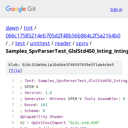
Sign in
dawn
/
tint
/
066c17585214eb705d2f48b56b864c2f5a2164b0
/
.
/
test
/
unittest
/
reader
/
spirv
/
Samples_SpvParserTest_GlslStd450_Inting_Intin
blob: 010c52de9ac1a10a94e5f46397659e5f1de4cbe5
[
file
]
;
Test
:
Samples_SpvParserTest_GlslStd450_Inting
;
 SPIR
-
V
;
Version
:
1.0
;
Generator
:
Khronos
 SPIR
-
V 
Tools
Assembler
;
0
;
Bound
:
101
;
Schema
:
0
OpCapability
Shader
%
2
=
OpExtInstImport
"GLSL.std.450"