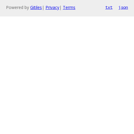
Powered by
Gitiles
|
Privacy
|
Terms
txt
json