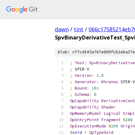
dawn
/
tint
/
066c17585214eb7
SpvBinaryDerivativeTest_Spv
blob: cf7cd345a707e609fcb2eba37e
;
Test
:
SpvBinaryDerivative
;
 SPIR
-
V
;
Version
:
1.0
;
Generator
:
Khronos
 SPIR
-
V
;
Bound
:
101
;
Schema
:
0
OpCapability
DerivativeCont
OpCapability
Shader
OpMemoryModel
Logical
Simpl
OpEntryPoint
Fragment
%
100
OpExecutionMode
%
100
Origin
%
void
=
OpTypeVoid