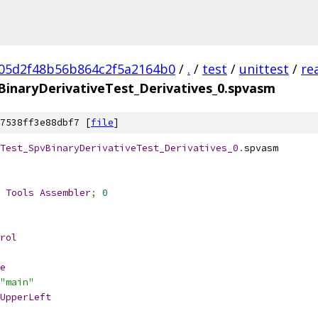
05d2f48b56b864c2f5a2164b0
/
.
/
test
/
unittest
/
re
BinaryDerivativeTest_Derivatives_0.spvasm
7538ff3e88dbf7 [
file
]
Test_SpvBinaryDerivativeTest_Derivatives_0
.
spvasm
 
Tools
Assembler
;
0
rol
e
"main"
UpperLeft