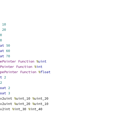
10
20
0
0
at
50
at
60
at
70
ePointer
Function
%
uint
Pointer
Function
%
int
pePointer
Function
%
float
t
2
2
oat
2
oat
3
v2uint 
%
uint_10 
%
uint_20
v2uint 
%
uint_20 
%
uint_10
v2int 
%
int_30 
%
int_40