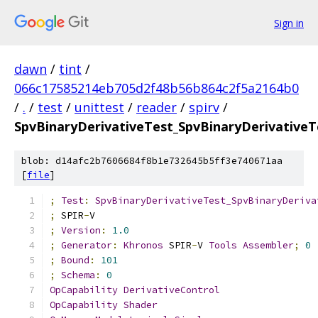
Sign in
dawn
/
tint
/
066c17585214eb705d2f48b56b864c2f5a2164b0
/
.
/
test
/
unittest
/
reader
/
spirv
/
SpvBinaryDerivativeTest_SpvBinaryDerivativeT
blob: d14afc2b7606684f8b1e732645b5ff3e740671aa
[
file
]
;
Test
:
SpvBinaryDerivativeTest_SpvBinaryDeriva
;
 SPIR
-
V
;
Version
:
1.0
;
Generator
:
Khronos
 SPIR
-
V 
Tools
Assembler
;
0
;
Bound
:
101
;
Schema
:
0
OpCapability
DerivativeControl
OpCapability
Shader