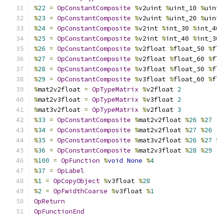
%
22
=
OpConstantComposite
%
v2uint 
%
uint_10 
%
uin
%
23
=
OpConstantComposite
%
v2uint 
%
uint_20 
%
uin
%
24
=
OpConstantComposite
%
v2int 
%
int_30 
%
int_4
%
25
=
OpConstantComposite
%
v2int 
%
int_40 
%
int_3
%
26
=
OpConstantComposite
%
v2float 
%
float_50 
%
f
%
27
=
OpConstantComposite
%
v2float 
%
float_60 
%
f
%
28
=
OpConstantComposite
%
v3float 
%
float_50 
%
f
%
29
=
OpConstantComposite
%
v3float 
%
float_60 
%
f
%
mat2v2float 
=
OpTypeMatrix
%
v2float 
2
%
mat2v3float 
=
OpTypeMatrix
%
v3float 
2
%
mat3v2float 
=
OpTypeMatrix
%
v2float 
3
%
33
=
OpConstantComposite
%
mat2v2float 
%
26
%
27
%
34
=
OpConstantComposite
%
mat2v2float 
%
27
%
26
%
35
=
OpConstantComposite
%
mat3v2float 
%
26
%
27
%
36
=
OpConstantComposite
%
mat2v3float 
%
28
%
29
%
100
=
OpFunction
%
void
None
%
4
%
37
=
OpLabel
%
1
=
OpCopyObject
%
v3float 
%
28
%
2
=
OpFwidthCoarse
%
v3float 
%
1
OpReturn
OpFunctionEnd