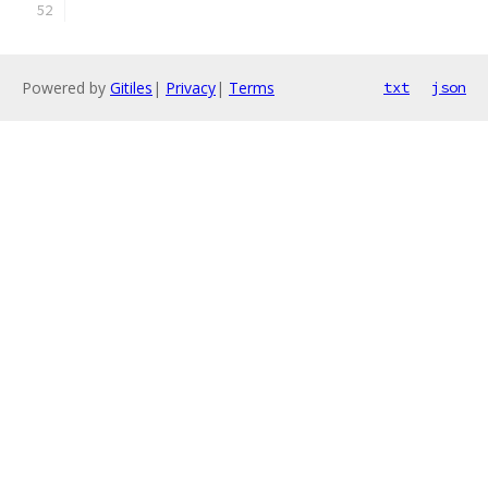
Powered by
Gitiles
|
Privacy
|
Terms
txt
json