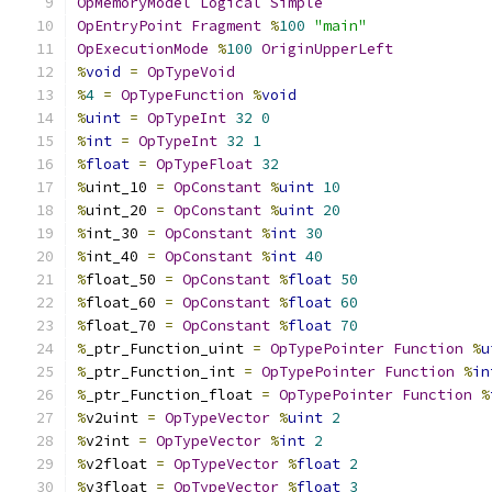
OpMemoryModel
Logical
Simple
OpEntryPoint
Fragment
%
100
"main"
OpExecutionMode
%
100
OriginUpperLeft
%
void
=
OpTypeVoid
%
4
=
OpTypeFunction
%
void
%
uint
=
OpTypeInt
32
0
%
int
=
OpTypeInt
32
1
%
float
=
OpTypeFloat
32
%
uint_10 
=
OpConstant
%
uint
10
%
uint_20 
=
OpConstant
%
uint
20
%
int_30 
=
OpConstant
%
int
30
%
int_40 
=
OpConstant
%
int
40
%
float_50 
=
OpConstant
%
float
50
%
float_60 
=
OpConstant
%
float
60
%
float_70 
=
OpConstant
%
float
70
%
_ptr_Function_uint 
=
OpTypePointer
Function
%
u
%
_ptr_Function_int 
=
OpTypePointer
Function
%
in
%
_ptr_Function_float 
=
OpTypePointer
Function
%
%
v2uint 
=
OpTypeVector
%
uint
2
%
v2int 
=
OpTypeVector
%
int
2
%
v2float 
=
OpTypeVector
%
float
2
%
v3float 
=
OpTypeVector
%
float
3