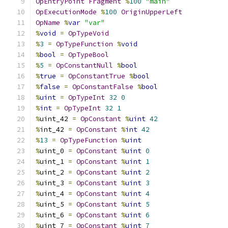
OpEntryPoint
Fragment
%
100
"main"
OpExecutionMode
%
100
OriginUpperLeft
OpName
%
var
"var"
%
void
=
OpTypeVoid
%
3
=
OpTypeFunction
%
void
%
bool
=
OpTypeBool
%
5
=
OpConstantNull
%
bool
%
true
=
OpConstantTrue
%
bool
%
false
=
OpConstantFalse
%
bool
%
uint
=
OpTypeInt
32
0
%
int
=
OpTypeInt
32
1
%
uint_42 
=
OpConstant
%
uint
42
%
int_42 
=
OpConstant
%
int
42
%
13
=
OpTypeFunction
%
uint
%
uint_0 
=
OpConstant
%
uint
0
%
uint_1 
=
OpConstant
%
uint
1
%
uint_2 
=
OpConstant
%
uint
2
%
uint_3 
=
OpConstant
%
uint
3
%
uint_4 
=
OpConstant
%
uint
4
%
uint_5 
=
OpConstant
%
uint
5
%
uint_6 
=
OpConstant
%
uint
6
%
uint_7 
=
OpConstant
%
uint
7