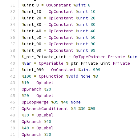
%
uint_8 
=
OpConstant
%
uint
8
%
uint_10 
=
OpConstant
%
uint
10
%
uint_20 
=
OpConstant
%
uint
20
%
uint_30 
=
OpConstant
%
uint
30
%
uint_40 
=
OpConstant
%
uint
40
%
uint_50 
=
OpConstant
%
uint
50
%
uint_90 
=
OpConstant
%
uint
90
%
uint_99 
=
OpConstant
%
uint
99
%
_ptr_Private_uint 
=
OpTypePointer
Private
%
uin
%
var
=
OpVariable
%
_ptr_Private_uint 
Private
%
uint_999 
=
OpConstant
%
uint
999
%
100
=
OpFunction
%
void
None
%
3
%
10
=
OpLabel
OpBranch
%
20
%
20
=
OpLabel
OpLoopMerge
%
99
%
40
None
OpBranchConditional
%
5
%
30
%
99
%
30
=
OpLabel
OpBranch
%
40
%
40
=
OpLabel
OpBranch
%
20