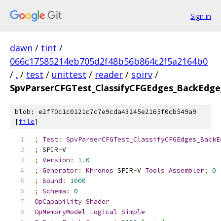
Sign in
dawn
/
tint
/
066c17585214eb705d2f48b56b864c2f5a2164b0
/
.
/
test
/
unittest
/
reader
/
spirv
/
SpvParserCFGTest_ClassifyCFGEdges_BackEdge
blob: e2f70c1c0121c7c7e9cda43245e2165f0cb549a9
[
file
]
;
Test
:
SpvParserCFGTest_ClassifyCFGEdges_BackE
;
 SPIR
-
V
;
Version
:
1.0
;
Generator
:
Khronos
 SPIR
-
V 
Tools
Assembler
;
0
;
Bound
:
1000
;
Schema
:
0
OpCapability
Shader
OpMemoryModel
Logical
Simple