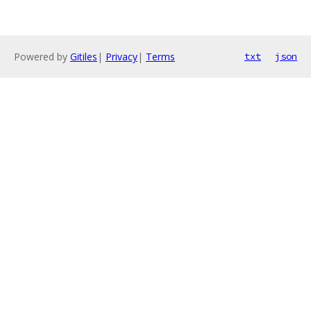
Powered by
Gitiles
|
Privacy
|
Terms
txt
json