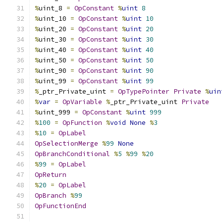
%
uint_8 
=
OpConstant
%
uint
8
%
uint_10 
=
OpConstant
%
uint
10
%
uint_20 
=
OpConstant
%
uint
20
%
uint_30 
=
OpConstant
%
uint
30
%
uint_40 
=
OpConstant
%
uint
40
%
uint_50 
=
OpConstant
%
uint
50
%
uint_90 
=
OpConstant
%
uint
90
%
uint_99 
=
OpConstant
%
uint
99
%
_ptr_Private_uint 
=
OpTypePointer
Private
%
uin
%
var
=
OpVariable
%
_ptr_Private_uint 
Private
%
uint_999 
=
OpConstant
%
uint
999
%
100
=
OpFunction
%
void
None
%
3
%
10
=
OpLabel
OpSelectionMerge
%
99
None
OpBranchConditional
%
5
%
99
%
20
%
99
=
OpLabel
OpReturn
%
20
=
OpLabel
OpBranch
%
99
OpFunctionEnd