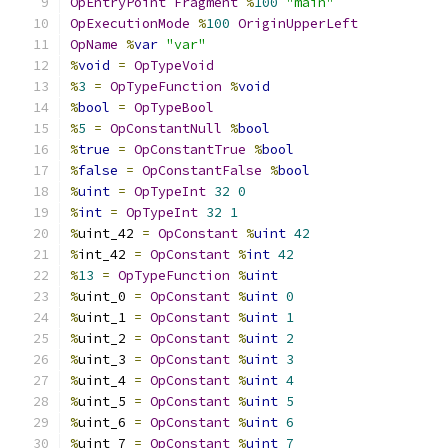
OpEntryPoint
Fragment
%
100
"main"
OpExecutionMode
%
100
OriginUpperLeft
OpName
%
var
"var"
%
void
=
OpTypeVoid
%
3
=
OpTypeFunction
%
void
%
bool
=
OpTypeBool
%
5
=
OpConstantNull
%
bool
%
true
=
OpConstantTrue
%
bool
%
false
=
OpConstantFalse
%
bool
%
uint
=
OpTypeInt
32
0
%
int
=
OpTypeInt
32
1
%
uint_42 
=
OpConstant
%
uint
42
%
int_42 
=
OpConstant
%
int
42
%
13
=
OpTypeFunction
%
uint
%
uint_0 
=
OpConstant
%
uint
0
%
uint_1 
=
OpConstant
%
uint
1
%
uint_2 
=
OpConstant
%
uint
2
%
uint_3 
=
OpConstant
%
uint
3
%
uint_4 
=
OpConstant
%
uint
4
%
uint_5 
=
OpConstant
%
uint
5
%
uint_6 
=
OpConstant
%
uint
6
%
uint_7 
=
OpConstant
%
uint
7