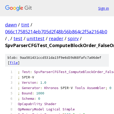
Sign in
dawn
/
tint
/
066c17585214eb705d2f48b56b864c2f5a2164b0
/
.
/
test
/
unittest
/
reader
/
spirv
/
SpvParserCFGTest_ComputeBlockOrder_FalseO
blob: 9aa501431ccd531da15f9e6d39d68fafc7a06def
[
file
]
;
Test
:
SpvParserCFGTest_ComputeBlockOrder_Fals
;
 SPIR
-
V
;
Version
:
1.0
;
Generator
:
Khronos
 SPIR
-
V 
Tools
Assembler
;
0
;
Bound
:
1000
;
Schema
:
0
OpCapability
Shader
OpMemoryModel
Logical
Simple