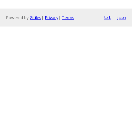
Powered by
Gitiles
|
Privacy
|
Terms
txt
json