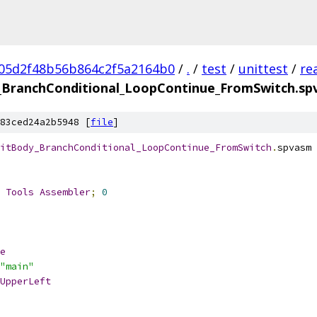
05d2f48b56b864c2f5a2164b0
/
.
/
test
/
unittest
/
re
BranchConditional_LoopContinue_FromSwitch.s
83ced24a2b5948 [
file
]
itBody_BranchConditional_LoopContinue_FromSwitch
.
spvasm
 
Tools
Assembler
;
0
e
"main"
UpperLeft