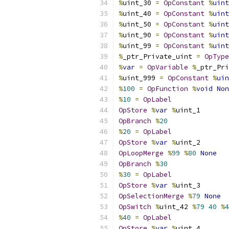
%
uint_30 
=
OpConstant
%
uint
%
uint_40 
=
OpConstant
%
uint
%
uint_50 
=
OpConstant
%
uint
%
uint_90 
=
OpConstant
%
uint
%
uint_99 
=
OpConstant
%
uint
%
_ptr_Private_uint 
=
OpType
%
var
=
OpVariable
%
_ptr_Pri
%
uint_999 
=
OpConstant
%
uin
%
100
=
OpFunction
%
void
Non
%
10
=
OpLabel
OpStore
%
var
%
uint_1
OpBranch
%
20
%
20
=
OpLabel
OpStore
%
var
%
uint_2
OpLoopMerge
%
99
%
80
None
OpBranch
%
30
%
30
=
OpLabel
OpStore
%
var
%
uint_3
OpSelectionMerge
%
79
None
OpSwitch
%
uint_42 
%
79
40
%
4
%
40
=
OpLabel
OpStore
%
var
%
uint_4