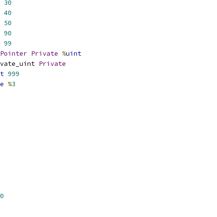
30
40
50
90
99
Pointer
Private
%
uint
vate_uint 
Private
t
999
e
%
3
0