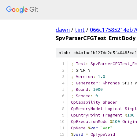
dawn
/
tint
/
066c17585214eb7
SpvParserCFGTest_EmitBody_
blob: cb4a1ac1b127dd2d5f40485ca1
;
Test
:
SpvParserCFGTest_Em
;
 SPIR
-
V
;
Version
:
1.0
;
Generator
:
Khronos
 SPIR
-
V
;
Bound
:
1000
;
Schema
:
0
OpCapability
Shader
OpMemoryModel
Logical
Simpl
OpEntryPoint
Fragment
%
100
OpExecutionMode
%
100
Origin
OpName
%
var
"var"
%
void
=
OpTypeVoid