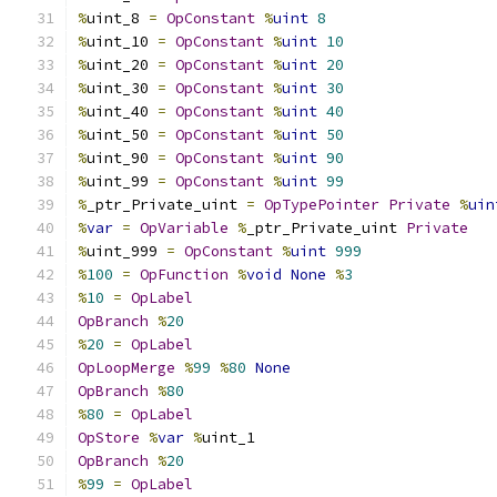
%
uint_8 
=
OpConstant
%
uint
8
%
uint_10 
=
OpConstant
%
uint
10
%
uint_20 
=
OpConstant
%
uint
20
%
uint_30 
=
OpConstant
%
uint
30
%
uint_40 
=
OpConstant
%
uint
40
%
uint_50 
=
OpConstant
%
uint
50
%
uint_90 
=
OpConstant
%
uint
90
%
uint_99 
=
OpConstant
%
uint
99
%
_ptr_Private_uint 
=
OpTypePointer
Private
%
uin
%
var
=
OpVariable
%
_ptr_Private_uint 
Private
%
uint_999 
=
OpConstant
%
uint
999
%
100
=
OpFunction
%
void
None
%
3
%
10
=
OpLabel
OpBranch
%
20
%
20
=
OpLabel
OpLoopMerge
%
99
%
80
None
OpBranch
%
80
%
80
=
OpLabel
OpStore
%
var
%
uint_1
OpBranch
%
20
%
99
=
OpLabel