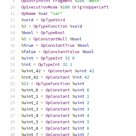
OpEntryPoint
Fragment
%
100
"main"
OpExecutionMode
%
100
OriginUpperLeft
OpName
%
var
"var"
%
void
=
OpTypeVoid
%
3
=
OpTypeFunction
%
void
%
bool
=
OpTypeBool
%
5
=
OpConstantNull
%
bool
%
true
=
OpConstantTrue
%
bool
%
false
=
OpConstantFalse
%
bool
%
uint
=
OpTypeInt
32
0
%
int
=
OpTypeInt
32
1
%
uint_42 
=
OpConstant
%
uint
42
%
int_42 
=
OpConstant
%
int
42
%
13
=
OpTypeFunction
%
uint
%
uint_0 
=
OpConstant
%
uint
0
%
uint_1 
=
OpConstant
%
uint
1
%
uint_2 
=
OpConstant
%
uint
2
%
uint_3 
=
OpConstant
%
uint
3
%
uint_4 
=
OpConstant
%
uint
4
%
uint_5 
=
OpConstant
%
uint
5
%
uint_6 
=
OpConstant
%
uint
6
%
uint_7 
=
OpConstant
%
uint
7