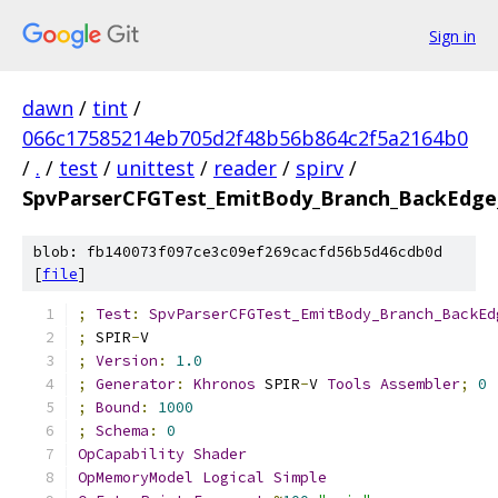
Sign in
dawn
/
tint
/
066c17585214eb705d2f48b56b864c2f5a2164b0
/
.
/
test
/
unittest
/
reader
/
spirv
/
SpvParserCFGTest_EmitBody_Branch_BackEdge
blob: fb140073f097ce3c09ef269cacfd56b5d46cdb0d
[
file
]
;
Test
:
SpvParserCFGTest_EmitBody_Branch_BackEd
;
 SPIR
-
V
;
Version
:
1.0
;
Generator
:
Khronos
 SPIR
-
V 
Tools
Assembler
;
0
;
Bound
:
1000
;
Schema
:
0
OpCapability
Shader
OpMemoryModel
Logical
Simple