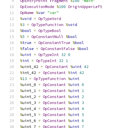
OpEntryPoint
Fragment
%
100
"main"
OpExecutionMode
%
100
OriginUpperLeft
OpName
%
var
"var"
%
void
=
OpTypeVoid
%
3
=
OpTypeFunction
%
void
%
bool
=
OpTypeBool
%
5
=
OpConstantNull
%
bool
%
true
=
OpConstantTrue
%
bool
%
false
=
OpConstantFalse
%
bool
%
uint
=
OpTypeInt
32
0
%
int
=
OpTypeInt
32
1
%
uint_42 
=
OpConstant
%
uint
42
%
int_42 
=
OpConstant
%
int
42
%
13
=
OpTypeFunction
%
uint
%
uint_0 
=
OpConstant
%
uint
0
%
uint_1 
=
OpConstant
%
uint
1
%
uint_2 
=
OpConstant
%
uint
2
%
uint_3 
=
OpConstant
%
uint
3
%
uint_4 
=
OpConstant
%
uint
4
%
uint_5 
=
OpConstant
%
uint
5
%
uint_6 
=
OpConstant
%
uint
6
%
uint_7 
=
OpConstant
%
uint
7