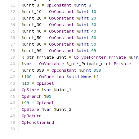
%
uint_8 
=
OpConstant
%
uint
8
%
uint_10 
=
OpConstant
%
uint
10
%
uint_20 
=
OpConstant
%
uint
20
%
uint_30 
=
OpConstant
%
uint
30
%
uint_40 
=
OpConstant
%
uint
40
%
uint_50 
=
OpConstant
%
uint
50
%
uint_90 
=
OpConstant
%
uint
90
%
uint_99 
=
OpConstant
%
uint
99
%
_ptr_Private_uint 
=
OpTypePointer
Private
%
uin
%
var
=
OpVariable
%
_ptr_Private_uint 
Private
%
uint_999 
=
OpConstant
%
uint
999
%
100
=
OpFunction
%
void
None
%
3
%
10
=
OpLabel
OpStore
%
var
%
uint_1
OpBranch
%
99
%
99
=
OpLabel
OpStore
%
var
%
uint_2
OpReturn
OpFunctionEnd