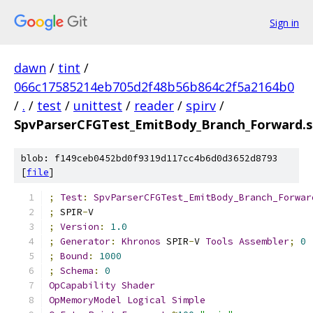
Sign in
dawn
/
tint
/
066c17585214eb705d2f48b56b864c2f5a2164b0
/
.
/
test
/
unittest
/
reader
/
spirv
/
SpvParserCFGTest_EmitBody_Branch_Forward.
blob: f149ceb0452bd0f9319d117cc4b6d0d3652d8793
[
file
]
;
Test
:
SpvParserCFGTest_EmitBody_Branch_Forwar
;
 SPIR
-
V
;
Version
:
1.0
;
Generator
:
Khronos
 SPIR
-
V 
Tools
Assembler
;
0
;
Bound
:
1000
;
Schema
:
0
OpCapability
Shader
OpMemoryModel
Logical
Simple