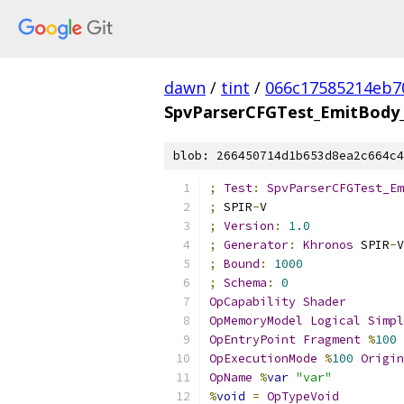
dawn
/
tint
/
066c17585214eb7
SpvParserCFGTest_EmitBody
blob: 266450714d1b653d8ea2c664c4
;
Test
:
SpvParserCFGTest_Em
;
 SPIR
-
V
;
Version
:
1.0
;
Generator
:
Khronos
 SPIR
-
V
;
Bound
:
1000
;
Schema
:
0
OpCapability
Shader
OpMemoryModel
Logical
Simpl
OpEntryPoint
Fragment
%
100
OpExecutionMode
%
100
Origin
OpName
%
var
"var"
%
void
=
OpTypeVoid