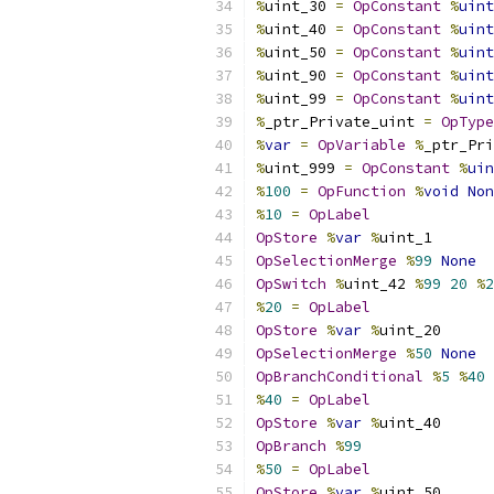
%
uint_30 
=
OpConstant
%
uint
%
uint_40 
=
OpConstant
%
uint
%
uint_50 
=
OpConstant
%
uint
%
uint_90 
=
OpConstant
%
uint
%
uint_99 
=
OpConstant
%
uint
%
_ptr_Private_uint 
=
OpType
%
var
=
OpVariable
%
_ptr_Pri
%
uint_999 
=
OpConstant
%
uin
%
100
=
OpFunction
%
void
Non
%
10
=
OpLabel
OpStore
%
var
%
uint_1
OpSelectionMerge
%
99
None
OpSwitch
%
uint_42 
%
99
20
%
2
%
20
=
OpLabel
OpStore
%
var
%
uint_20
OpSelectionMerge
%
50
None
OpBranchConditional
%
5
%
40
%
40
=
OpLabel
OpStore
%
var
%
uint_40
OpBranch
%
99
%
50
=
OpLabel
OpStore
%
var
%
uint_50