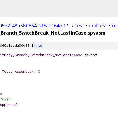
05d2f48b56b864c2f5a2164b0
/
.
/
test
/
unittest
/
re
_Branch_SwitchBreak_NotLastInCase.spvasm
960d1eeda00d99 [
file
]
itBody_Branch_SwitchBreak_NotLastInCase
.
spvasm
 
Tools
Assembler
;
0
e
"main"
UpperLeft