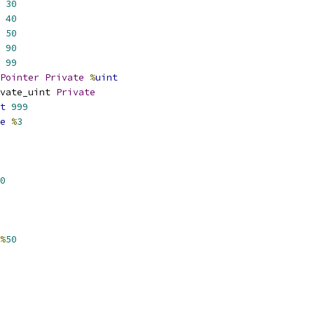
30
40
50
90
99
Pointer
Private
%
uint
vate_uint 
Private
t
999
e
%
3
0
%
50